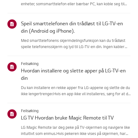
enheter, somsmarttelefon eller bærbar PC, kan koble seg til
samme nettverk.Hvis ingen enheter kan koble til, er problemet
sannsynligvis hos ruteren ellerinternettleverandøren...
Speil smarttelefonen din trådløst til LG-TV-en
din (Android og iPhone).
Med smarttelefonens skjermdelingsfunksjon kan du trådløst
speile telefonensskjerm og lyd til LG-TV-en din. Ingen kabler
nødvendig.På Android, sveip ned fra toppen av skjermen for å
åpneHurtiginnstillinger-panelet, og velg LG-TV-en din fra l...
Feilsøking
Hvordan installere og slette apper på LG-TV-en
din
Du kan installere en rekke apper fra LG-appene og slette de du
ikke lengertrenger.Hvis en app ikke vil installeres, sørg for at du
er logget inn på LG-kontoendin, at TV-en din er koblet til
internett, at LG Services Country-innstillingenmat...
Feilsøking
LG TV Hvordan bruke Magic Remote til TV
LG Magic Remote lar deg peke på TV-skjermen og navigere like
intuitivt som enmus.Hvis pekeren ikke vises på skjermen, har