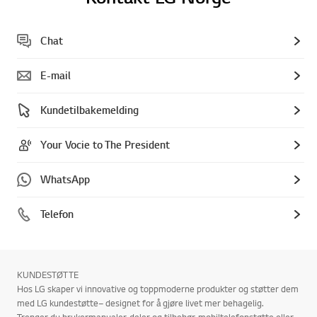
Chat
E-mail
Kundetilbakemelding
Your Vocie to The President
WhatsApp
Telefon
KUNDESTØTTE
Hos LG skaper vi innovative og toppmoderne produkter og støtter dem
med LG kundestøtte– designet for å gjøre livet mer behagelig.
Trenger du brukermanualer, deler og tilbehør, mobiltelefonstøtte eller