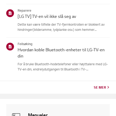
fjernkontrollen sannsynligvis mistetforbindelsen til TV-en. For
å fikse dette, registrer fjernkontrollen på TV-en påny...
Reparere
[LG TV] TV-en vil ikke slå seg av
Dette kan være tilfelle der TV-fjernkontrollen er blokkert av
hindringer(bilderamme, lydplanke osv.) som hemmer
signalmottaket, eller hvorfjernkontrollens batteri er
tomt.Årsaker og symptomer-------------------- *
Feilsøking
Fjernkontrollen min funger...
Hvordan koble Bluetooth-enheter til LG-TV-en
din
For å bruke Bluetooth-hodetelefoner eller høyttalere med LG-
TV-en din, endrelydutgangen til Bluetooth i TV-
innstillingsmenyen.Slå på Bluetooth-enheten din og sørg for at
den er i paringsmodus. Derettervelger du enheten din fra
listen på TV-...
SE MER
Manualer