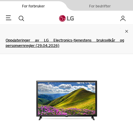
For forbruker
For bedrifter
Menu
Søk
My LG
Clo
Oppdateringer av LG Electronics-tjenestens bruksvilkår og
personvernregler (29.04.2026)