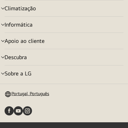
menu
Climatização
alternar
menu
Informática
alternar
menu
Apoio ao cliente
alternar
menu
Descubra
alternar
menu
Sobre a LG
alternar
menu
Portugal, Português