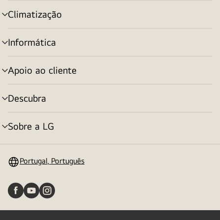
menu
Climatização
alternar
menu
Informática
alternar
menu
Apoio ao cliente
alternar
menu
Descubra
alternar
menu
Sobre a LG
alternar
menu
Portugal, Português