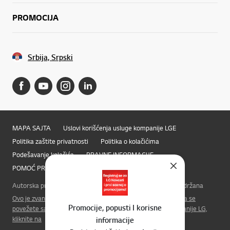
PROMOCIJA
Srbija, Srpski
MAPA SAJTA
Uslovi korišćenja usluge kompanije LGE
Politika zaštite privatnosti
Politika o kolačićima
Podešavanje kolačića
PRAVNE INFORMACIJE
POMOĆ PRILIKOM PRISTUPA
LG Privacy
Online Chat
Autorska prava © 2009-2025 LG Electronics. Sva prava zadržana
Ovo je zvanična početna strana LG Electronics'. Ako želite da se
Promocije, popusti I korisne
povežete sa LG Corp. ili drugim povezanim društvima kompanije LG,
kliknite na
informacije