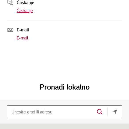
Ćaskanje
Ćaskanje
E-mail
E-mail
Pronađi lokalno
vaša tr