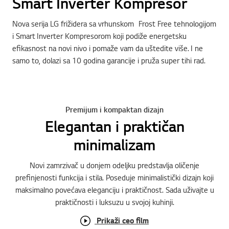
Smart Inverter Kompresor
Nova serija LG frižidera sa vrhunskom Frost Free tehnologijom
i Smart Inverter Kompresorom koji podiže energetsku
efikasnost na novi nivo i pomaže vam da uštedite više. I ne
samo to, dolazi sa 10 godina garancije i pruža super tihi rad.
Premijum i kompaktan dizajn
Elegantan i praktičan
minimalizam
Novi zamrzivač u donjem odeljku predstavlja oličenje
prefinjenosti funkcija i stila. Poseduje minimalistički dizajn koji
maksimalno povećava eleganciju i praktičnost. Sada uživajte u
praktičnosti i luksuzu u svojoj kuhinji.
Prikaži ceo film