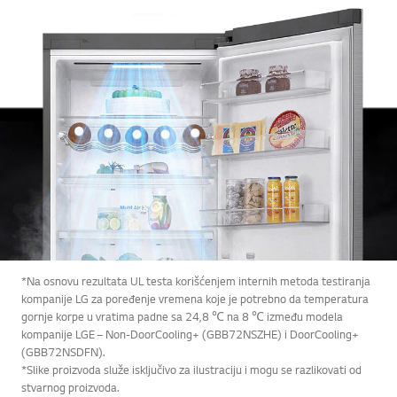
*Na osnovu rezultata UL testa korišćenjem internih metoda testiranja
kompanije LG za poređenje vremena koje je potrebno da temperatura
gornje korpe u vratima padne sa 24,8 ℃ na 8 ℃ između modela
kompanije LGE – Non-DoorCooling+ (GBB72NSZHE) i DoorCooling+
(GBB72NSDFN).
*Slike proizvoda služe isključivo za ilustraciju i mogu se razlikovati od
stvarnog proizvoda.