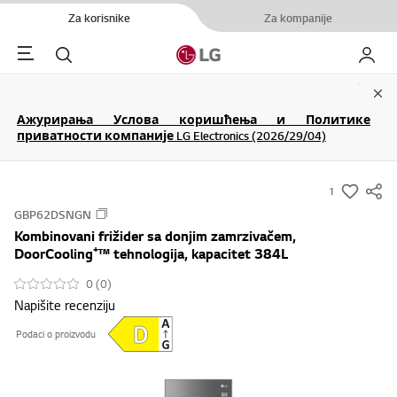
Za korisnike
Za kompanije
Menu
Pretraga
Moj LG
Clo
Ажурирања Услова коришћења и Политике
приватности компаније LG Electronics (2026/29/04)
1
s
GBP62DSNGN
u
Kombinovani frižider sa donjim zamrzivačem,
m
DoorCooling⁺™ tehnologija, kapacitet 384L
m
0 (0)
a
Napišite recenziju
r
y
Podaci o proizvodu
-
w
i