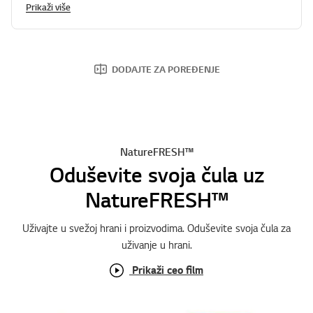
Prikaži više
DODAJTE ZA POREĐENJE
NatureFRESH™
Oduševite svoja čula uz
NatureFRESH™
Uživajte u svežoj hrani i proizvodima. Oduševite svoja čula za
uživanje u hrani.
Prikaži ceo film