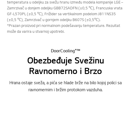
temperatura u odeljku za svežu hranu između modela kompanije LGE –
Zamrzivač u donjem odeljku GBB72SADFN (±0,5 ℃), Francuska vrata
GF-L570PL (±0,5 ℃), Frižider sa vertikalnom podelom J811NS35
(±0,5 ℃), Zamrzivač u gornjem odeljku B607S (±0,5℃).
*Prazan proizvod pri normalnom podešavanju temperature. Rezultat
može da varira u stvarnoj upotrebi.
DoorCooling⁺™
Obezbeđuje Svežinu
Ravnomerno i Brzo
Hrana ostaje sveža, a pića se hlade brže na bilo kojoj polici sa
ravnomernim i bržim protokom vazduha.