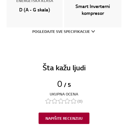
ENERGETSKA KLASA
Smart Inverterni
D (A - G skala)
kompresor
POGLEDAJTE SVE SPECIFIKACIJE
Šta kažu ljudi
0
/ 5
UKUPNA OCENA
(0)
NAPIŠITE RECENZIJU