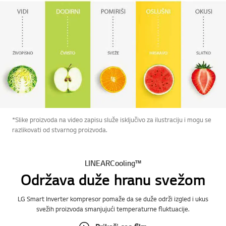
*Slike proizvoda na video zapisu služe isključivo za ilustraciju i mogu se
razlikovati od stvarnog proizvoda.
LINEARCooling™
Održava duže hranu svežom
LG Smart Inverter kompresor pomaže da se duže održi izgled i ukus
svežih proizvoda smanjujući temperaturne fluktuacije.