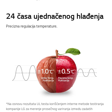
24 časa ujednačenog hlađenja
Precizna regulacija temperature.
*Na osnovu rezultata UL testa korišćenjem interne metode testiranja
kompanije LG za merenje prosečnog variranja između zadatih