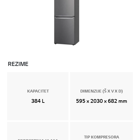
REZIME
KAPACITET
DIMENZIJE (Š X V X D)
384 L
595 x 2030 x 682 mm
TIP KOMPRESORA