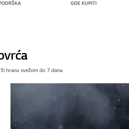
PODRŠKA
GDE KUPITI
ovrća
rži hranu svežom do 7 dana.