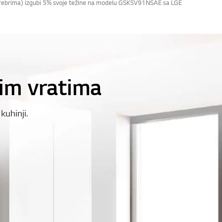
sa rebrima) izgubi 5% svoje težine na modelu GSKSV91NSAE sa LGE