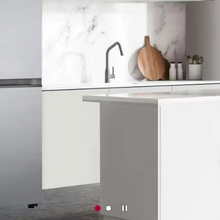
i pića kako se
Zaustavi