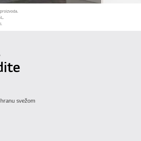
 proizvoda.
L.
i.
,
dite
i hranu svežom