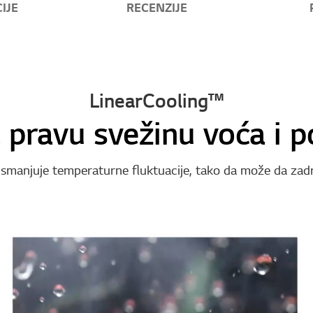
IJE
RECENZIJE
LinearCooling™
pravu svežinu voća i p
 smanjuje temperaturne fluktuacije, tako da može da zad