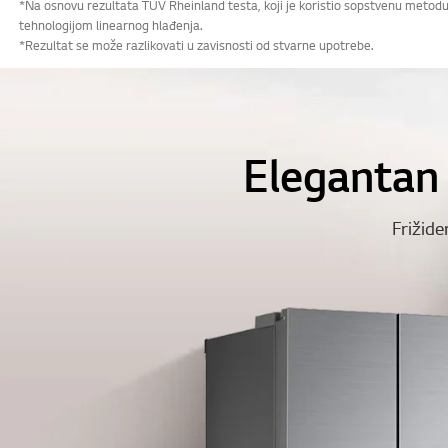
*Na osnovu rezultata TUV Rheinland testa, koji je koristio sopstvenu meto
tehnologijom linearnog hlađenja.
*Rezultat se može razlikovati u zavisnosti od stvarne upotrebe.
Veliki kapacitet
Skladištite više u v