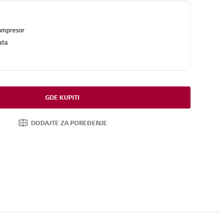
Kompresor
ata
GDE KUPITI
DODAJTE ZA POREĐENJE