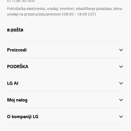
011/36-30-500
Potrošačka elektronika, uređaji, monitori, skladištenje podataka, klima
uređaji na prozoru/zidu/prenosni (08:00 - 18:00 CST)
e-pošta
Proizvodi
PODRŠKA
LG AI
Moj nalog
O kompaniji LG