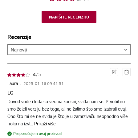
NAPIŠITE RECENZIJU
Recenzije
Ure
Obri
4
/ 5
điva
ši
nje
Laura
2025-01-16 09:41:51
LG
Dovod vode i leda su veoma korisni, sviđa nam se. Prvobitno
smo želeli verziju bez toga, ali ne žalimo što smo izabrali ovaj.
Ono što mi se ne sviđa je što je u zamrzivaču neophodno više
fioka na izvl...
Prikaži više
Preporučujem ovaj proizvod