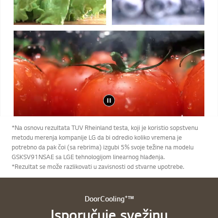
*Na osnovu rezultata TUV Rheinland testa, koji je koristio sopstvenu
metodu merenja kompanije LG da bi odredio koliko vremena je
potrebno da pak čoi (sa rebrima) izgubi 5% svoje težine na modelu
GSKSV91NSAE sa LGE tehnologijom linearnog hlađenja.
*Rezultat se može razlikovati u zavisnosti od stvarne upotrebe.
+
DoorCooling
™
Isporučuje svežinu