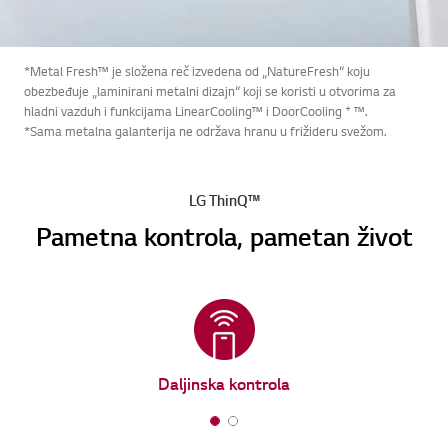
*Metal Fresh™ je složena reč izvedena od „NatureFresh“ koju
obezbeđuje „laminirani metalni dizajn“ koji se koristi u otvorima za
+
hladni vazduh i funkcijama LinearCooling™ i DoorCooling
™.
*Sama metalna galanterija ne održava hranu u frižideru svežom.
LG ThinQ™
Pametna kontrola, pametan život
Daljinska kontrola
1
2