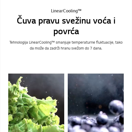
LinearCooling™
Čuva pravu svežinu voća i
povrća
Tehnologija LinearCooling™ smanjuje temperaturne fluktuacije, tako
da može da zadrži hranu svežom do 7 dana.