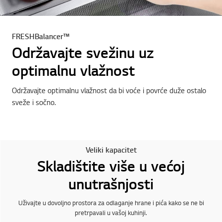
FRESHBalancer™
Održavajte svežinu uz
optimalnu vlažnost
Održavajte optimalnu vlažnost da bi voće i povrće duže ostalo
sveže i sočno.
Veliki kapacitet
Skladištite više u većoj
unutrašnjosti
Uživajte u dovoljno prostora za odlaganje hrane i pića kako se ne bi
pretrpavali u vašoj kuhinji.