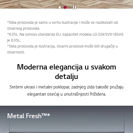
Zaustavi
*Slika proizvoda je samo u svrhu ilustracije i može se razlikovati od
stvarnog proizvoda.
*635L: Na osnovu standarda EU, kapacitet modela LG GSKSV91BSAE
je 635L.
*Slika proizvoda je ilustracija, stvarni proizvod može biti drugačiji u
stvarnosti.
Moderna elegancija u svakom
detalju
Srebrni ukrasi i metalni poklopac zadnjeg zida takođe pružaju
elegantan osećaj u unutrašnjosti frižidera.
Metal Fresh™*