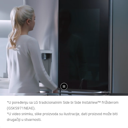
*U poređenju sa LG tradicionalnim Side bi Side InstaView™ frižiderom
(GSKS971NEAE).
*U video snimku, slike proizvoda su ilustracije, dati proizvod može biti
drugačiji u stvarnosti.