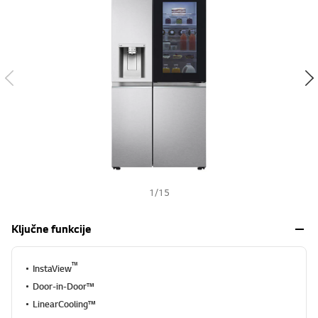
s
h
1
/
15
Ključne funkcije
™
InstaView
Door-in-Door™
LinearCooling™