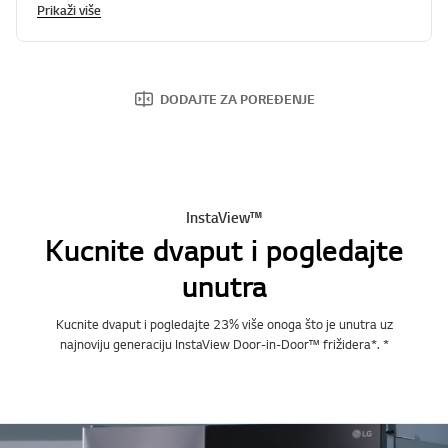
Prikaži više
DODAJTE ZA POREĐENJE
InstaView™
Kucnite dvaput i pogledajte
unutra
Kucnite dvaput i pogledajte 23% više onoga što je unutra uz
najnoviju generaciju InstaView Door-in-Door™ frižidera*. *