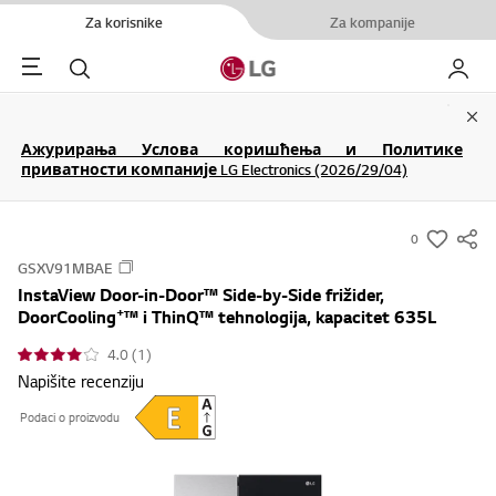
Za korisnike
Za kompanije
Menu
Pretraga
Moj LG
Clo
Ажурирања Услова коришћења и Политике
приватности компаније LG Electronics (2026/29/04)
0
s
GSXV91MBAE
u
InstaView Door-in-Door™ Side-by-Side frižider,
m
+
DoorCooling
™ i ThinQ™ tehnologija, kapacitet 635L
m
4.0 (1)
a
Napišite recenziju
r
y
Podaci o proizvodu
-
w
i