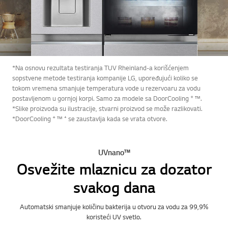
*Na osnovu rezultata testiranja TUV Rheinland-a korišćenjem
sopstvene metode testiranja kompanije LG, upoređujući koliko se
tokom vremena smanjuje temperatura vode u rezervoaru za vodu
+
postavljenom u gornjoj korpi. Samo za modele sa DoorCooling
™.
*Slike proizvoda su ilustracije, stvarni proizvod se može razlikovati.
+
*DoorCooling
™ ⁺ se zaustavlja kada se vrata otvore.
UVnano™
Osvežite mlaznicu za dozator
svakog dana
Automatski smanjuje količinu bakterija u otvoru za vodu za 99,9%
koristeći UV svetlo.