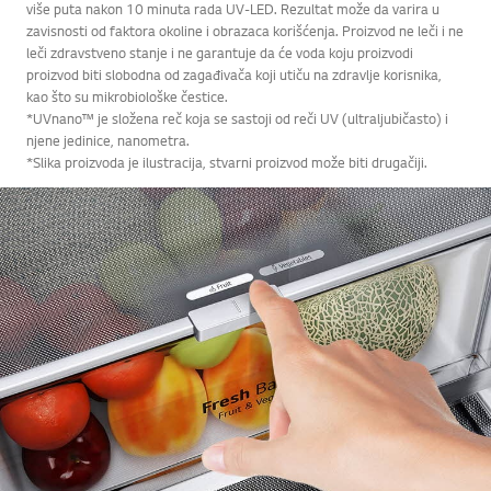
više puta nakon 10 minuta rada UV-LED. Rezultat može da varira u
zavisnosti od faktora okoline i obrazaca korišćenja. Proizvod ne leči i ne
leči zdravstveno stanje i ne garantuje da će voda koju proizvodi
proizvod biti slobodna od zagađivača koji utiču na zdravlje korisnika,
kao što su mikrobiološke čestice.
*UVnano™ je složena reč koja se sastoji od reči UV (ultraljubičasto) i
njene jedinice, nanometra.
*Slika proizvoda je ilustracija, stvarni proizvod može biti drugačiji.