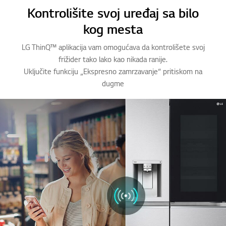
o
o
Kontrolišite svoj uređaj sa bilo
f
f
kog mesta
2
2
LG ThinQ™ aplikacija vam omogućava da kontrolišete svoj
frižider tako lako kao nikada ranije.
Uključite funkciju „Ekspresno zamrzavanje“ pritiskom na
dugme