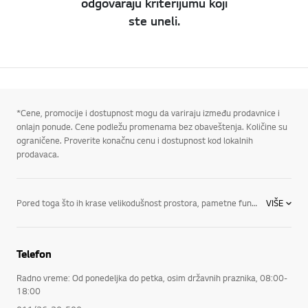
odgovaraju kriterijumu koji
ste uneli.
*Cene, promocije i dostupnost mogu da variraju između prodavnice i
onlajn ponude. Cene podležu promenama bez obaveštenja. Količine su
ograničene. Proverite konačnu cenu i dostupnost kod lokalnih
prodavaca.
Pored toga što ih krase velikodušnost prostora, pametne funkcije i vrhunski stil, hladnjaci kompanije LG su krcati najnovijim inovacijama i dostupni su u raznim stilovima, u koje spadaju: Side-by-Side frižideri: Ovo je jedan od naših najpopularnijih stilova frižidera, koji imaju najnovije tehnologije kompanije LG za rashlađivanje i očuvanje svežine, praktičan prostor za namirnice i stil koji ulepšava svaku kuhinju. Uz to, možete jednim pogledom da obuhvatite sve namirnice. Frižideri sa zamrzivačem gore: Odlikuju ih napredne funkcije za očuvanje svežine i elegantan dizajn – od vrha do dna! Dobićete izuzetno prostran i izuzetno praktičan prostor, kao i bezvremenski dizajn koji ističe svaku kuhinju. Frižideri sa zamrzivačem dole: Kod ovakvog stila, frižider je u nivou očiju – tačno gde treba. Door-in-Door™ frižideri: Inovacije kompanije LG u oblasti čuvanja namirnica omogućavaju izuzetno lak pristup vašim omiljenim namirnicama i smanjuju gubitak hladnog vazduha do 47%.
VIŠE
Telefon
Radno vreme: Od ponedeljka do petka, osim državnih praznika, 08:00-
18:00