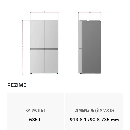
REZIME
KAPACITET
DIMENZIJE (Š X V X D)
635 L
913 X 1790 X 735 mm