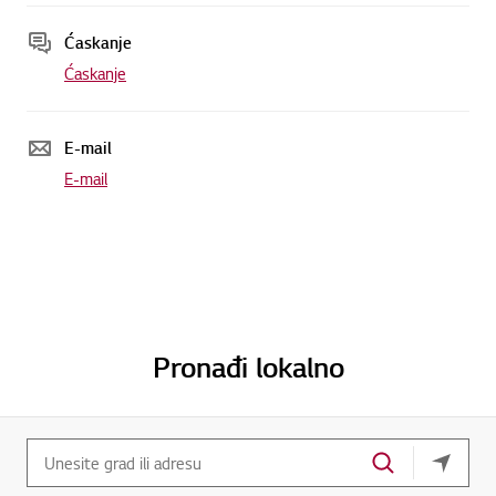
Ćaskanje
Ćaskanje
E-mail
E-mail
Pronađi lokalno
vaša tr