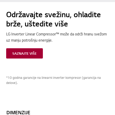
Održavajte svežinu, ohladite
brže, uštedite više
LG Inverter Linear Compressor™ može da održi hranu svežom
uz manju potrošnju energije.
SAZNAJTE VIŠE
*10 godina garancije na linearni inverter kompresor (garancija na
delove).
DIMENZIJE