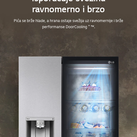
ravnomerno i brzo
Pića se brže hlade, a hrana ostaje svežija uz ravnomernije i brže
+
performanse DoorCooling
™.