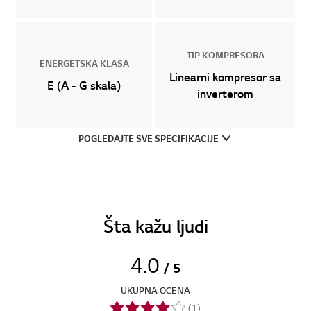
TIP KOMPRESORA
ENERGETSKA KLASA
Linearni kompresor sa
E (A - G skala)
inverterom
POGLEDAJTE SVE SPECIFIKACIJE
Šta kažu ljudi
4.0
/ 5
UKUPNA OCENA
(1)