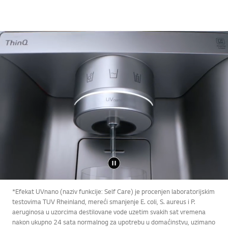
*Efekat UVnano (naziv funkcije: Self Care) je procenjen laboratorijskim
testovima TUV Rheinland, mereći smanjenje E. coli, S. aureus i P.
aeruginosa u uzorcima destilovane vode uzetim svakih sat vremena
nakon ukupno 24 sata normalnog za upotrebu u domaćinstvu, uzimano