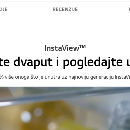
IJE
RECENZIJE
InstaView™
te dvaput i pogledajte 
% više onoga što je unutra uz najnoviju generaciju InstaV