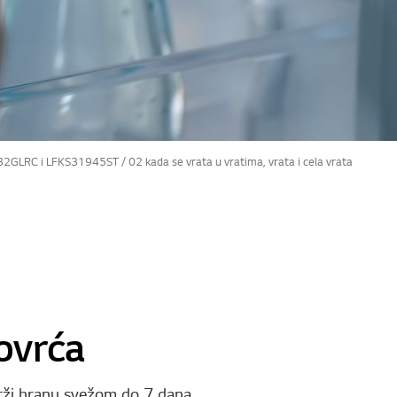
32GLRC i LFKS31945ST / 02 kada se vrata u vratima, vrata i cela vrata
ovrća
rži hranu svežom do 7 dana.