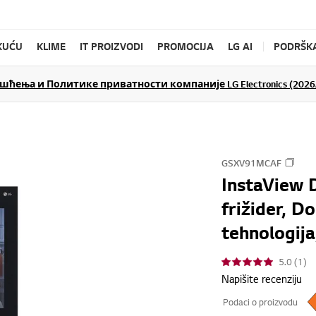
KUĆU
KLIME
IT PROIZVODI
PROMOCIJA
LG AI
PODRŠK
ења и Политике приватности компаније LG Electronics (2026/
GSXV91MCAF
InstaView 
frižider, D
tehnologija
5.0 (1)
Napišite recenziju
Podaci o proizvodu