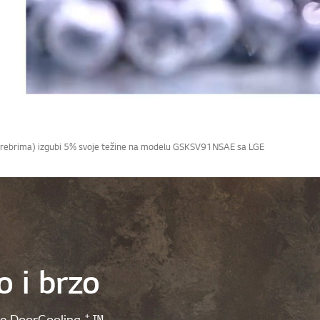
(sa rebrima) izgubi 5% svoje težine na modelu GSKSV91NSAE sa LGE
 i brzo
+
nse DoorCooling
™.