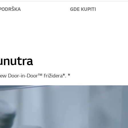
PODRŠKA
GDE KUPITI
unutra
iew Door-in-Door™ frižidera*. *