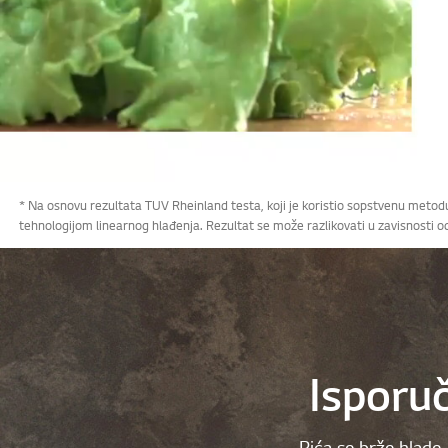
* Na osnovu rezultata TUV Rheinland testa, koji je koristio sopstvenu met
tehnologijom linearnog hlađenja. Rezultat se može razlikovati u zavisnosti o
Isporu
Pića se brže hlad