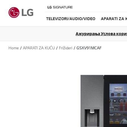
TELEVIZORI/AUDIO/VIDEO
APARATI ZA 
Ажурирања Услова коришћ
Home
APARATI ZA KUĆU
Frižideri
GSXV91MCAF