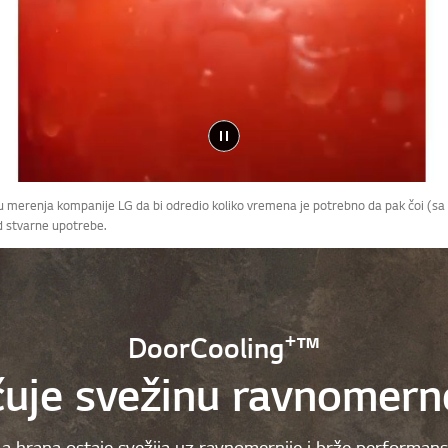
odu merenja kompanije LG da bi odredio koliko vremena je potrebno da pak čoi 
d stvarne upotrebe.
+
DoorCooling
™
čuje svežinu ravnomerno
e, a hrana ostaje svežija uz ravnomernije i brže performa