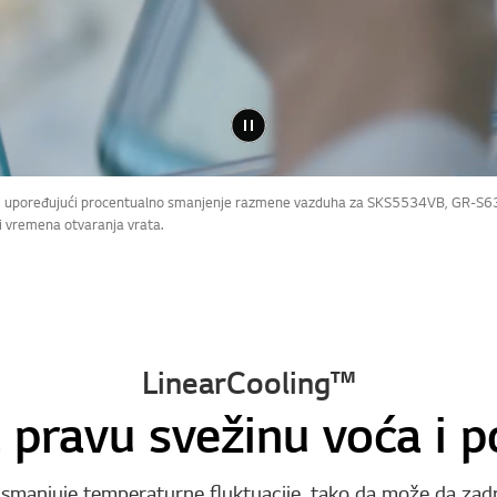
nja, upoređujući procentualno smanjenje razmene vazduha za SKS5534VB, GR-S6
 i vremena otvaranja vrata.
.
LinearCooling™
pravu svežinu voća i p
 smanjuje temperaturne fluktuacije, tako da može da zad