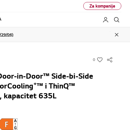
Za kompanije
A
Moj LG
Pret
29/04)
Close
0
w
i
Door-in-Door™ Side-bi-Side
s
+
oorCooling
™ i ThinQ™
h
, kapacitet 635L