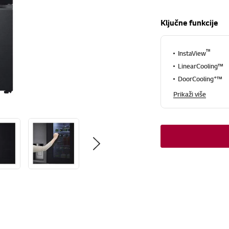
Ključne funkcije
™
InstaView
LinearCooling™
+
DoorCooling
™
Prikaži više