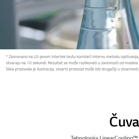
* Zasnovano na LG-jevom Intertek testu koristeći internu metodu ispitiva
otvaraju na 10 sekundi. Rezultat se može razlikovati u zavisnosti od modela
Slika proizvoda je ilustracija, stvarni proizvod može biti drugačiji u stvarnosti
Čuva 
Tehnologija LinearCooling™