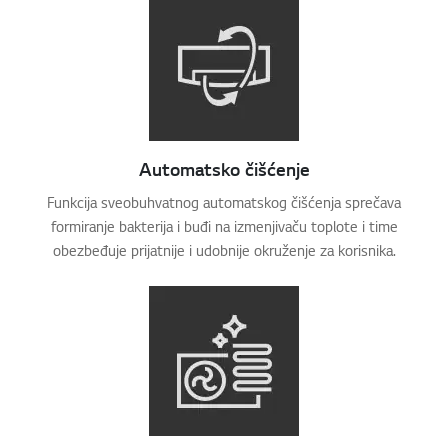
Online Chat
Automatsko čišćenje
Funkcija sveobuhvatnog automatskog čišćenja sprečava
formiranje bakterija i buđi na izmenjivaču toplote i time
obezbeđuje prijatnije i udobnije okruženje za korisnika.
Idi n