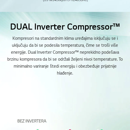
DUAL Inverter Compressor™
Kompresori na standardnim klima uređajima isključuju se i
uključuju da bi se podesila temperatura, čime se troši više
energije. Dual Inverter Compressor™ neprekidno podešava
brzinu kompresora da bi se održali željeni nivoi temperature. To
minimalno variranje štedi energiju i obezbeđuje prijatnije
hlađenje.