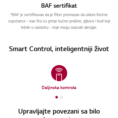
BAF sertifikat
*BAF je sertifikovao da je filter premazan da ukloni štetne
supstance – kao što su grinje kućne prašine, gljivice i buđ koji
lebde u vazduhu – koje mogu izazvati alergije.
Smart Control, inteligentniji život
Daljinska kontrola
1
2
o
o
Upravljajte povezani sa bilo
f
f
2
2