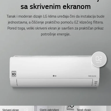
sa skrivenim ekranom
Tanak i moderan dizajn LG klima uređaja čini da instalacija bude
jednostavna, a čišćenje praktično pomoću EZ klizećeg filtera.
Pored toga, veliki skriveni ekran je savršen za praktičan prikaz
potrošnje energije.