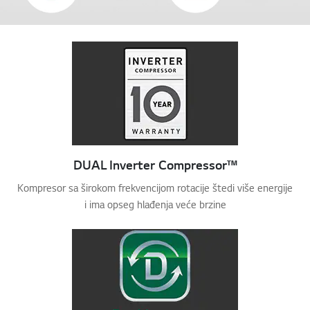
DUAL Inverter Compressor™
Kompresor sa širokom frekvencijom rotacije štedi više energije
i ima opseg hlađenja veće brzine