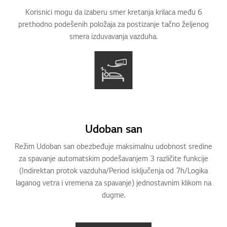
Korisnici mogu da izaberu smer kretanja krilaca među 6
prethodno podešenih položaja za postizanje tačno željenog
smera izduvavanja vazduha.
Udoban san
Režim Udoban san obezbeđuje maksimalnu udobnost sredine
za spavanje automatskim podešavanjem 3 različite funkcije
(Indirektan protok vazduha/Period isključenja od 7h/Logika
laganog vetra i vremena za spavanje) jednostavnim klikom na
dugme.