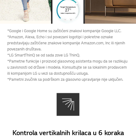
*Google i Google Home su zaštićeni znakovi kompanije Google LLC.
*Amazon, Alexa, Echo i svi povezani logotipi i pokretne oznake
predstavljaju zaštićene znakove kompanije Amazon.com, Inc ili njenih
povezanih društava.
*LG SmartThinQ se od sada zove LG ThinQ.
*Pametne funkcije i proizvod glasovnog asistenta mogu da se razlikuju
u zavisnosti od države i modela. Konsultujte se sa lokalnim prodavcem
ili kompanijom LG u vezi sa dostupnošću usluga.
*Pametni zvučnik sa podrškom za glasovno upravljanje nije uključen.
Kontrola vertikalnih krilaca u 6 koraka