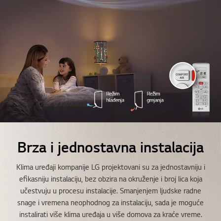
Brza i jednostavna instalacija
Klima uređaji kompanije LG projektovani su za jednostavniju i
efikasniju instalaciju, bez obzira na okruženje i broj lica koja
učestvuju u procesu instalacije. Smanjenjem ljudske radne
snage i vremena neophodnog za instalaciju, sada je moguće
instalirati više klima uređaja u više domova za kraće vreme.