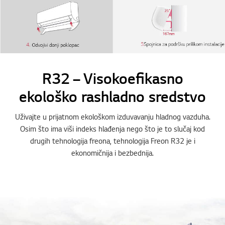
R32 – Visokoefikasno
ekološko rashladno sredstvo
Uživajte u prijatnom ekološkom izduvavanju hladnog vazduha.
Osim što ima viši indeks hlađenja nego što je to slučaj kod
drugih tehnologija freona, tehnologija Freon R32 je i
ekonomičnija i bezbednija.