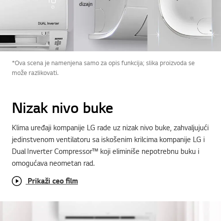
*Ova scena je namenjena samo za opis funkcija; slika proizvoda se
može razlikovati.
Nizak nivo buke
Klima uređaji kompanije LG rade uz nizak nivo buke, zahvaljujući
jedinstvenom ventilatoru sa iskošenim krilcima kompanije LG i
Dual Inverter Compressor™ koji eliminiše nepotrebnu buku i
omogućava neometan rad.
Prikaži ceo film