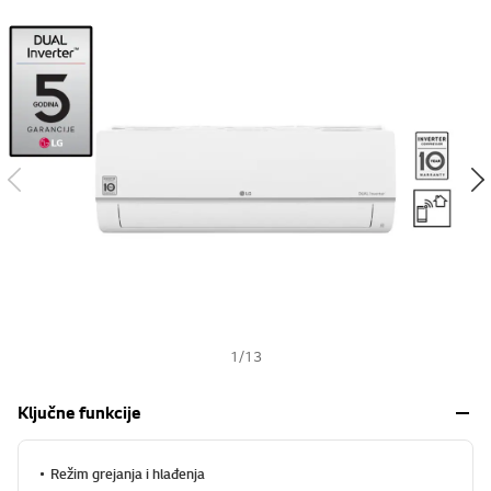
s
h
1
/
13
Ključne funkcije
Režim grejanja i hlađenja