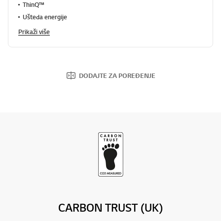
ThinQ™
Ušteda energije
Prikaži više
DODAJTE ZA POREĐENJE
CARBON TRUST (UK)