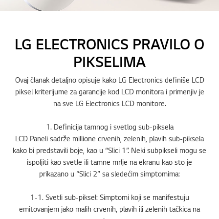
LG ELECTRONICS PRAVILO O
PIKSELIMA
Ovaj članak detaljno opisuje kako LG Electronics definiše LCD
piksel kriterijume za garancije kod LCD monitora i primenjiv je
na sve LG Electronics LCD monitore.
1. Definicija tamnog i svetlog sub-piksela
LCD Paneli sadrže millione crvenih, zelenih, plavih sub-piksela
kako bi predstavili boje, kao u “Slici 1”. Neki subpikseli mogu se
ispoljiti kao svetle ili tamne mrlje na ekranu kao sto je
prikazano u “Slici 2” sa sledećim simptomima:
1-1. Svetli sub-piksel: Simptomi koji se manifestuju
emitovanjem jako malih crvenih, plavih ili zelenih tačkica na