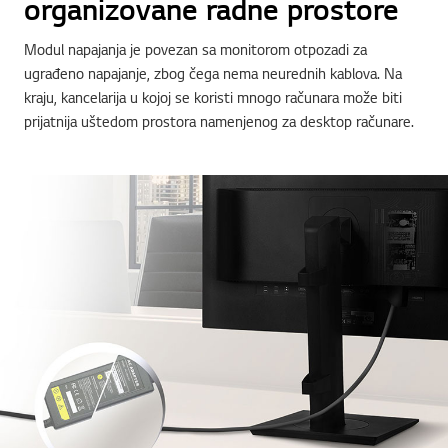
organizovane radne prostore
Modul napajanja je povezan sa monitorom otpozadi za
ugrađeno napajanje, zbog čega nema neurednih kablova. Na
kraju, kancelarija u kojoj se koristi mnogo računara može biti
prijatnija uštedom prostora namenjenog za desktop računare.