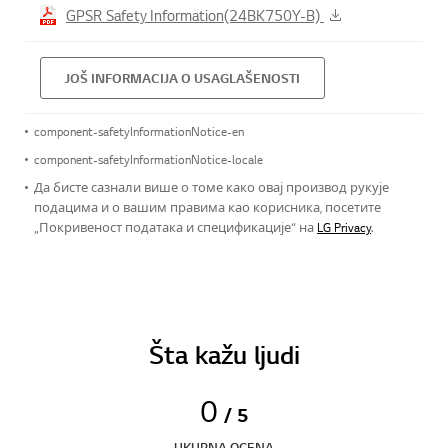
GPSR Safety Information(24BK750Y-B)
JOŠ INFORMACIJA O USAGLAŠENOSTI
component-safetyInformationNotice-en
component-safetyInformationNotice-locale
Да бисте сазнали више о томе како овај производ рукује
подацима и о вашим правима као корисника, посетите
„Покривеност података и спецификације“ на
LG Privacy
.
Šta kažu ljudi
0
/ 5
UKUPNA OCENA