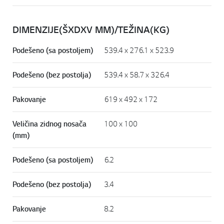
DIMENZIJE(ŠXDXV MM)/TEŽINA(KG)
Podešeno (sa postoljem)
539.4 x 276.1 x 523.9
Podešeno (bez postolja)
539.4 x 58.7 x 326.4
Pakovanje
619 x 492 x 172
Veličina zidnog nosača
100 x 100
(mm)
Podešeno (sa postoljem)
6.2
Podešeno (bez postolja)
3.4
Pakovanje
8.2