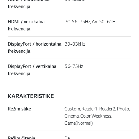
frekvencija
HDMI / vertikalna
PC: 56~75Hz, AV: 50~61Hz
frekvencija
DisplayPort / horizontalna
30~83kHz
frekvencija
DisplayPort / vertikalna
56~75Hz
frekvencija
KARAKTERISTIKE
Režim slike
Custom, Reader1, Reader2, Photo,
Cinema, Color Weakness,
Game(Normal)
Režim čitanja
Da