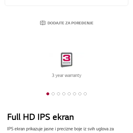
DODAJTE ZA POREĐENJE
3 year warranty
1 of 8
2 of 8
3 of 8
4 of 8
5 of 8
6 of 8
7 of 8
8 of 8
Full HD IPS ekran
IPS ekran prikazuje jasne i precizne boje iz svih uglova za