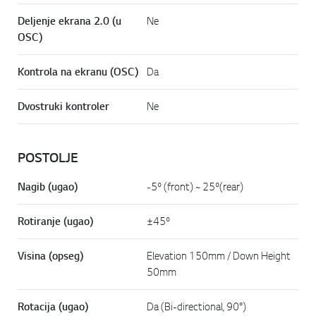
Deljenje ekrana 2.0 (u
Ne
OSC)
Kontrola na ekranu (OSC)
Da
Dvostruki kontroler
Ne
POSTOLJE
Nagib (ugao)
-5º (front) ~ 25º(rear)
Rotiranje (ugao)
±45º
Visina (opseg)
Elevation 150mm / Down Height
50mm
Rotacija (ugao)
Da (Bi-directional, 90°)