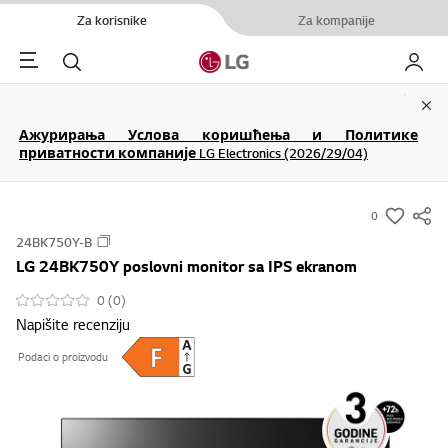
Za korisnike
Za kompanije
Menu
Pretraga
Moj LG
Clo
Ажурирања Услова коришћења и Политике
приватности компаније LG Electronics (2026/29/04)
0
s
24BK750Y-B
u
LG 24BK750Y poslovni monitor sa IPS ekranom
m
m
0 (0)
Napišite recenziju
a
r
Podaci o proizvodu
y
-
w
i