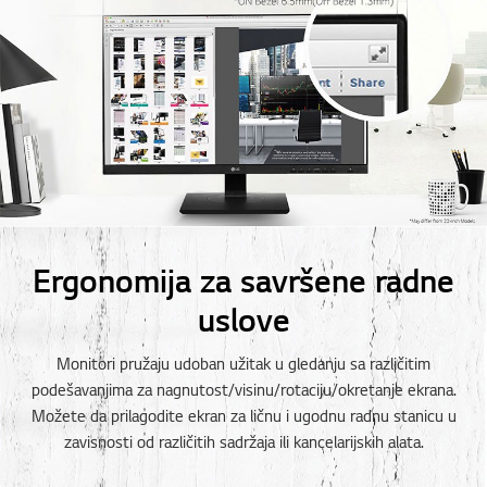
Ergonomija za savršene radne
uslove
Monitori pružaju udoban užitak u gledanju sa različitim
podešavanjima za nagnutost/visinu/rotaciju/okretanje ekrana.
Možete da prilagodite ekran za ličnu i ugodnu radnu stanicu u
zavisnosti od različitih sadržaja ili kancelarijskih alata.