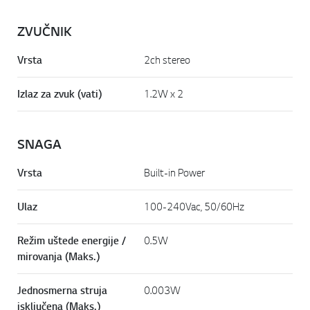
ZVUČNIK
Vrsta
2ch stereo
Izlaz za zvuk (vati)
1.2W x 2
SNAGA
Vrsta
Built-in Power
Ulaz
100-240Vac, 50/60Hz
Režim uštede energije /
0.5W
mirovanja (Maks.)
Jednosmerna struja
0.003W
isključena (Maks.)