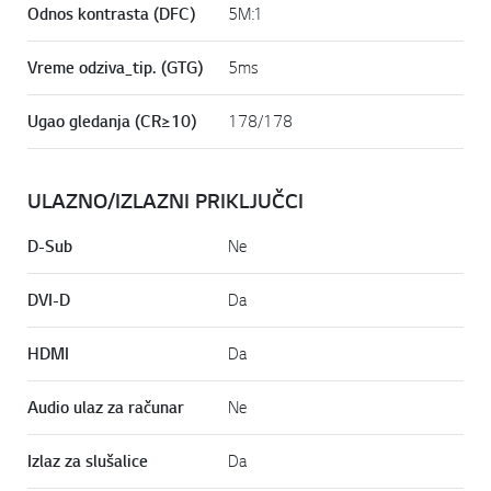
Odnos kontrasta (DFC)
5M:1
Vreme odziva_tip. (GTG)
5ms
Ugao gledanja (CR≥10)
178/178
ULAZNO/IZLAZNI PRIKLJUČCI
D-Sub
Ne
DVI-D
Da
HDMI
Da
Audio ulaz za računar
Ne
Izlaz za slušalice
Da