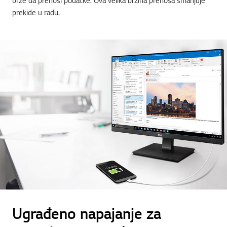
brže da prenosi podatke. Ova velika brzina prenosa smanjuje
prekide u radu.
Ugrađeno napajanje za