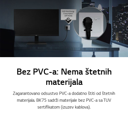
Bez PVC-a: Nema štetnih
materijala
Zagarantovano odsustvo PVC-a dodatno štiti od štetnih
materijala. BK75 sadrži materijale bez PVC-a sa TUV
sertifikatom (izuzev kablova).