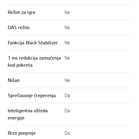
Režim za igre
Ne
DAS režim
Ne
Funkcija Black Stabilizer
Ne
1 ms redukcija zamućenja
Ne
kod pokreta
Nišan
Ne
Sprečavanje treperenja
Da
Inteligentna ušteda
Da
energije
Brzo punjenje
Da