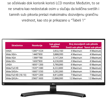
se očekivalo dok korisnik koristi LCD monitor. Međutim, to se
ne smatra kao nedostatak osim u slučaju da količina svetlih i
tamnih sub-piksela prelazi maksimalnu dozvoljenu graničnu
vrednost, kao sto je prikazano u “Tabeli 1”