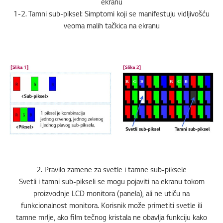
ekranu
1-2. Tamni sub-piksel: Simptomi koji se manifestuju vidljivošću
veoma malih tačkica na ekranu
2. Pravilo zamene za svetle i tamne sub-piksele
Svetli i tamni sub-pikseli se mogu pojaviti na ekranu tokom
proizvodnje LCD monitora (panela), ali ne utiču na
funkcionalnost monitora. Korisnik može primetiti svetle ili
tamne mrlje, ako film tečnog kristala ne obavlja funkciju kako