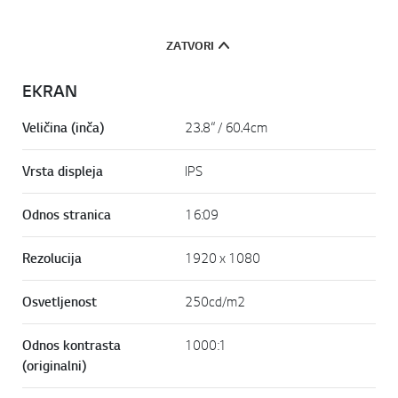
ZATVORI
EKRAN
Veličina (inča)
23.8“ / 60.4cm
Vrsta displeja
IPS
Odnos stranica
16:09
Rezolucija
1920 x 1080
Osvetljenost
250cd/m2
Odnos kontrasta
1000:1
(originalni)