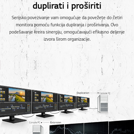
duplirati i proširiti
Serijsko povezivanje vam omogućuje da povežete do četiri
monitora pomoću funkcija dupliranja i proširivanja. Ovo
podešavanje kreira sinergiju, omogućavajući efikasno deljenje
izvora širom organizacije.