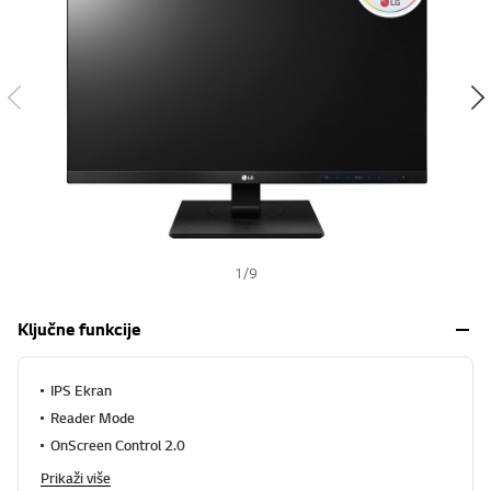
s
h
1
/
9
Ključne funkcije
IPS Ekran
Reader Mode
OnScreen Control 2.0
Prikaži više