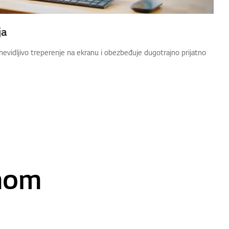
ja
evidljivo treperenje na ekranu i obezbeđuje dugotrajno prijatno
rnom