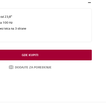
 od 23,8"
ja 100 Hz
ez ivica na 3 strane
GDE KUPITI
DODAJTE ZA POREĐENJE