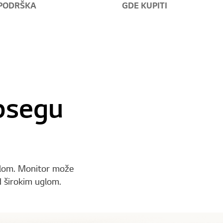
PODRŠKA
GDE KUPITI
psegu
talom. Monitor može
d širokim uglom.