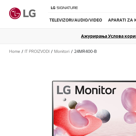
TELEVIZORI/AUDIO/VIDEO
APARATI ZA 
Ажурирања Услова коришћ
Home
IT PROIZVODI
Monitori
24MR400-B