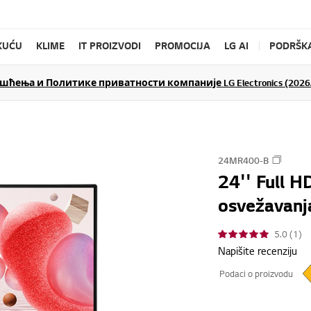
KUĆU
KLIME
IT PROIZVODI
PROMOCIJA
LG AI
PODRŠK
ења и Политике приватности компаније LG Electronics (2026/
24MR400-B
24'' Full H
osvežavanj
5.0 (1)
Napišite recenziju
Podaci o proizvodu