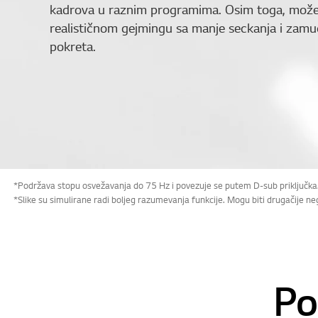
kadrova u raznim programima. Osim toga, može
realističnom gejmingu sa manje seckanja i zamu
pokreta.
*Podržava stopu osvežavanja do 75 Hz i povezuje se putem D-sub priključka
*Slike su simulirane radi boljeg razumevanja funkcije. Mogu biti drugačije ne
Po