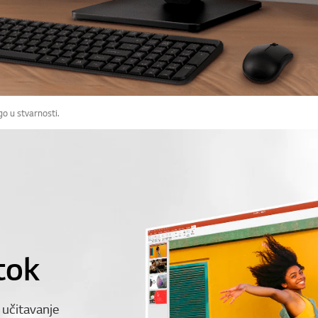
go u stvarnosti.
tok
učitavanje