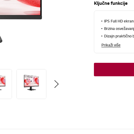
Ključne funkcije
IPS Full HD ekran
Brzina osvežavan
Dizajn praktično b
Prikaži više