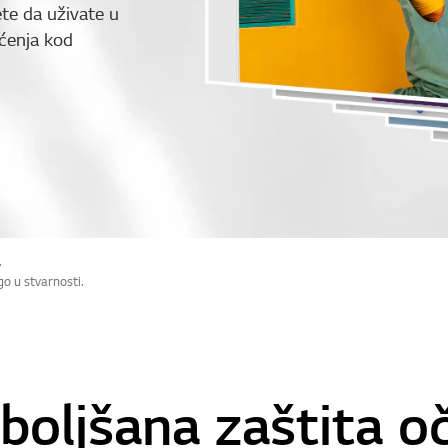
te da uživate u
ćenja kod
.
go u stvarnosti.
boljšana zaštita oč