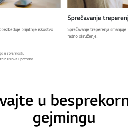
Sprečavanje treperen
obezbeđuje prijatnije iskustvo
Sprečavanje treperenja smanjuje n
radno okruženje.
go u stvarnosti.
arnih uslova upotrebe.
vajte u bespreko
gejmingu