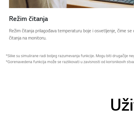
Režim čitanja
Režim čitanja prilagođava temperaturu boje i osvetljenje, čime se 
čitanja na monitoru.
*Slike su simulirane radi boljeg razumevanja funkcije. Mogu biti drugačije ne
*Gorenavedena funkcija može se razlikovati u zavisnosti od korisnikovih stv
Uži