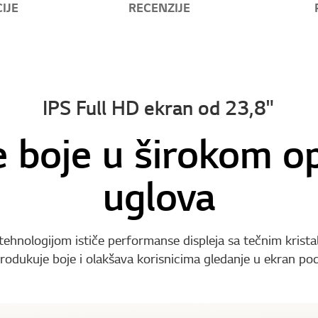
IJE
RECENZIJE
IPS Full HD ekran od 23,8"
e boje u širokom o
uglova
tehnologijom ističe performanse displeja sa tečnim kris
rodukuje boje i olakšava korisnicima gledanje u ekran po