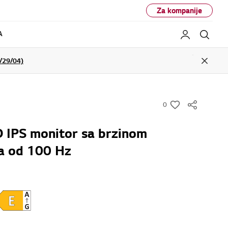
Za kompanije
A
Moj LG
Pret
29/04)
Close
0
w
i
D IPS monitor sa brzinom
s
a od 100 Hz
h