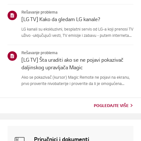
Rešavanje problema
[LG TV] Kako da gledam LG kanale?
LG kanali su ekskluzivni, besplatni servis od LG-a koji prenosi TV
uživo -uključujući vesti, TV emisije i zabavu - putem interneta
bez dodatne opreme.Usluzi možete lako pristupiti pritiskom na
dugme [Home] ili pomoću dugmadikanala na daljin...
Rešavanje problema
[LG TV] Šta uraditi ako se ne pojavi pokazivač
daljinskog upravljača Magic
Ako se pokazivač (kursor) Magic Remote ne pojavi na ekranu,
prvo proverite nivobaterije i proverite da li je omogućena
funkcija [Audio Guidance].Ako su baterije i podešavanja
ispravni, to može biti zato što je daljinskiupravljač isključen i...
POGLEDAJTE VIŠE
Priručnici i dokumenti