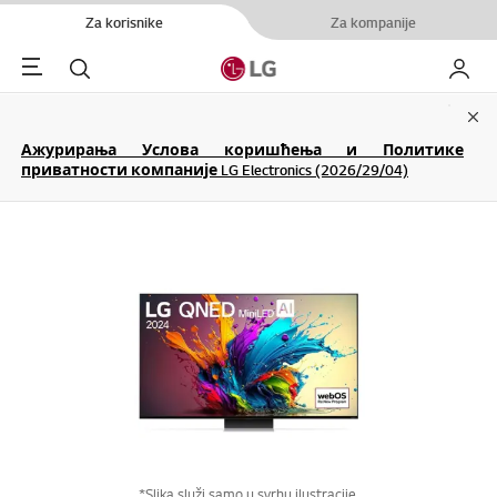
Za korisnike
Za kompanije
Menu
Pretraga
Moj LG
Clo
Ажурирања Услова коришћења и Политике
приватности компаније LG Electronics (2026/29/04)
*Slika služi samo u svrhu ilustracije.