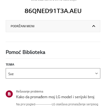
86QNED91T3A.AEU
PODRŽANI MENI
Pomoć Biblioteka
TEMA
Rešavanje problema
Kako da pronađem moj LG model i serijski broj
Na prvi pogled--------------LG olakšava pronalaženje serijskog