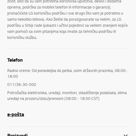
život. Bilo da su vam potrebna korisnička uputstva, delovi i dodatna
oprema, podrška za mobilni telefon ili informacije o garanciji,
pronaćićete LG korisničku podršku i sve drugo što vam je potrebno u
samo nekoliko klikova. Ako želite da porazgovarate sa nekim, za LG
podršku u Srbiji rade ljubazni i učtivi pojedinci sa velikim znanjem kojiće
vam pomoći sa svim pitanjima koja imate za tehničku podršku ili
korisničku službu.
Telefon
Radno vreme: Od ponedeljka do petka, osim državnih praznika, 08:00-
18:00
011/36-30-500
Potrošačka elektronika, uređaji, monitori, skladištenje podataka, klima
uređaji na prozoru/zidu/prenosni (08:00 - 18:00 CST)
e-pošta
Proizvodi