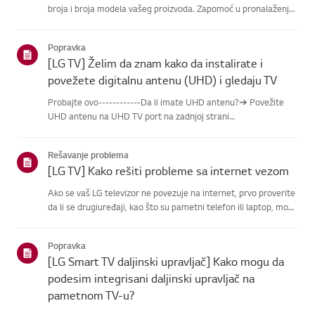
broja i broja modela vašeg proizvoda. Zapomoć u pronalaženju
informacija o vašem proizvodu izaberite svoj LG proizvod
izkategorija ispod.Izaberite svoj proizvodOvaj vodič je kre...
Popravka
[LG TV] Želim da znam kako da instalirate i
povežete digitalnu antenu (UHD) i gledaju TV
Probajte ovo------------Da li imate UHD antenu?➔ Povežite
UHD antenu na UHD TV port na zadnjoj strani
televizora.Proverite dostupne regione za UHD prijem.Kako
spojiti antenuInstalirajte antenu na mestu gde može da prima
Rešavanje problema
UHD signal i povežit...
[LG TV] Kako rešiti probleme sa internet vezom
Ako se vaš LG televizor ne povezuje na internet, prvo proverite
da li se drugiuređaji, kao što su pametni telefon ili laptop, mogu
povezati na istu mrežu.Ako nijedan uređaj ne može da se
poveže, problem je verovatno sa vašim ruteromili inte...
Popravka
[LG Smart TV daljinski upravljač] Kako mogu da
podesim integrisani daljinski upravljač na
pametnom TV-u?