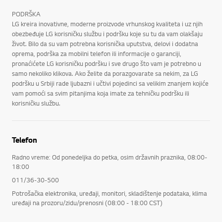
PODRŠKA
LG kreira inovativne, moderne proizvode vrhunskog kvaliteta i uz njih
obezbeđuje LG korisničku službu i podršku koje su tu da vam olakšaju
život. Bilo da su vam potrebna korisnička uputstva, delovi i dodatna
oprema, podrška za mobilni telefon ili informacije o garanciji,
pronaćićete LG korisničku podršku i sve drugo što vam je potrebno u
samo nekoliko klikova. Ako želite da porazgovarate sa nekim, za LG
podršku u Srbiji rade ljubazni i učtivi pojedinci sa velikim znanjem kojiće
vam pomoći sa svim pitanjima koja imate za tehničku podršku ili
korisničku službu.
Telefon
Radno vreme: Od ponedeljka do petka, osim državnih praznika, 08:00-
18:00
011/36-30-500
Potrošačka elektronika, uređaji, monitori, skladištenje podataka, klima
uređaji na prozoru/zidu/prenosni (08:00 - 18:00 CST)