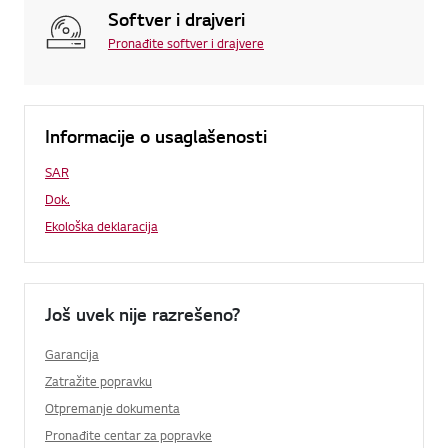
Softver i drajveri
Pronađite softver i drajvere
Informacije o usaglašenosti
SAR
Dok.
Ekološka deklaracija
Još uvek nije razrešeno?
Garancija
Zatražite popravku
Otpremanje dokumenta
Pronađite centar za popravke