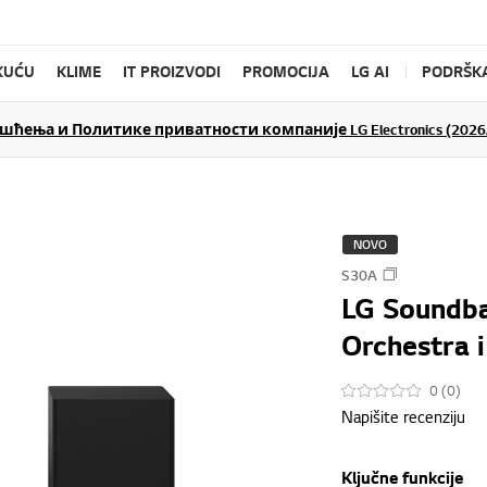
KUĆU
KLIME
IT PROIZVODI
PROMOCIJA
LG AI
PODRŠK
ења и Политике приватности компаније LG Electronics (2026/
NOVO
S30A
LG Soundb
Orchestra 
0 (0)
Napišite recenziju
Ključne funkcije