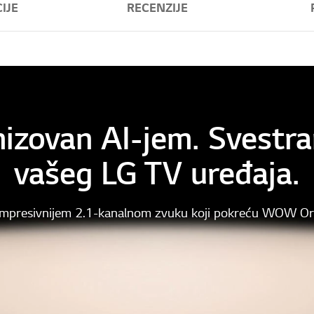
IJE
RECENZIJE
izovan AI-jem. Svestra
vašeg LG TV uređaja.
 impresivnijem 2.1-kanalnom zvuku koji pokreću WOW Or