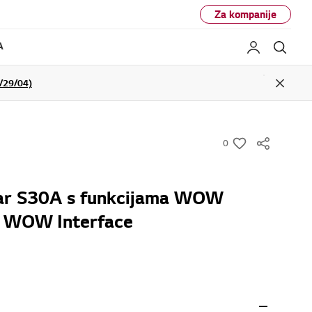
Za kompanije
A
Moj LG
Pret
29/04)
Close
0
w
i
s
ar S30A s funkcijama WOW
h
i WOW Interface