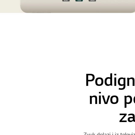
Podigni
nivo 
za
Zvuk dolazi i iz telev