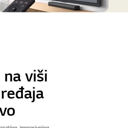
 na viši
ređaja
tvo
ogatijeg, impresivnijeg