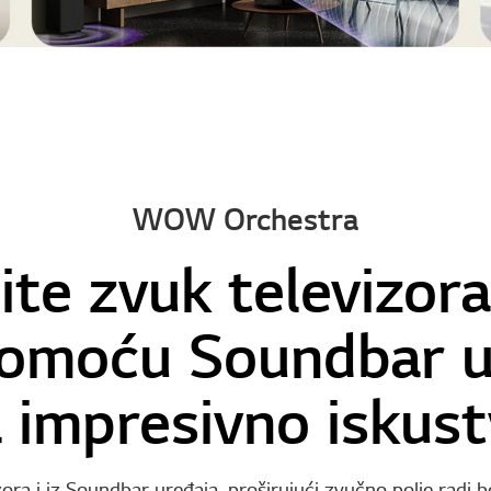
WOW Orchestra
te zvuk televizora
pomoću Soundbar u
 impresivno iskus
izora i iz Soundbar uređaja, proširujući zvučno polje radi b