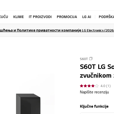
KUĆU
KLIME
IT PROIZVODI
PROMOCIJA
LG AI
PODRŠK
ења и Политике приватности компаније LG Electronics (2026/
S60T
S60T LG So
zvučnikom 
4.0 (1)
Napišite recenziju
Ključne funkcije