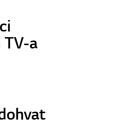
ci
G TV-a
adohvat