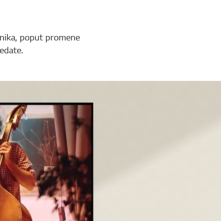
čnika, poput promene
ledate.