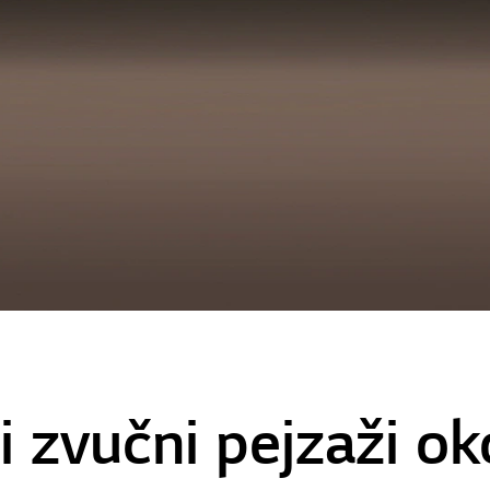
ni zvučni pejzaži ok