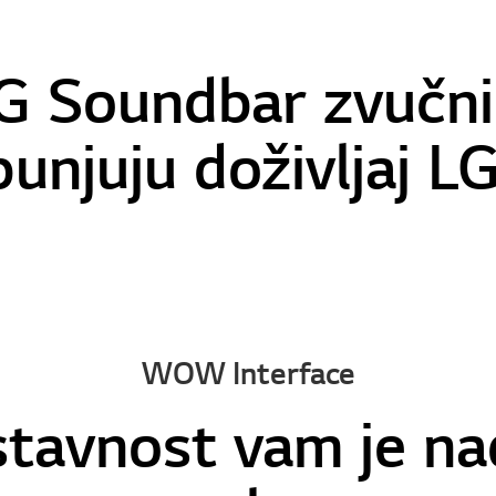
G Soundbar zvučni
unjuju doživljaj L
WOW Interface
tavnost vam je n