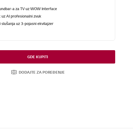
undbar-a za TV uz WOW Interface
 uz AI profesionalni zvuk
ji slušanja uz 3-pojasni ekvilajzer
GDE KUPITI
DODAJTE ZA POREĐENJE