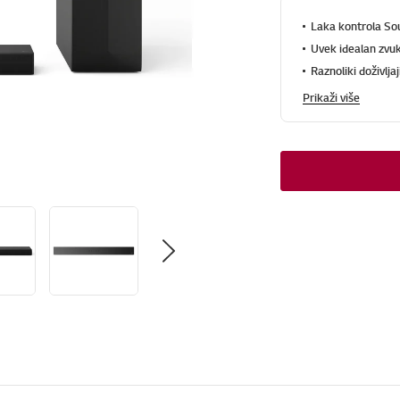
Laka kontrola So
Uvek idealan zvuk
Raznoliki doživlja
Prikaži više