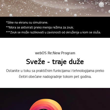
*Slike na ekranu su simulirane.
**Mora se aktivirati preko menija režima za zvuk.
***Zvuk se može razlikovati u zavisnosti od okruženja u kom se sluša.
webOS Re:New Program
Sveže - traje duže
Ostanite u toku sa praktičnim funkcijama i tehnologijama preko
čeitiri obećane nadogradnje tokom pet godina.