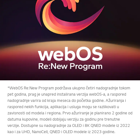
*WebOS Re:New Program podržava ukupno četiri nadogradnje tokom
pet godina, prag je unapred instalirana verzija webOS-a, a raspored
nadogradnje varira od kraja meseca do početka godine. Ažuriranja i
raspored nekih funkcija, aplikacija i usluga mogu se razlikovati u
zavisnosti od modela i regiona. Prvo ažuriranje je planirano 2 godine od
datuma kupovine, modeli dobijaju verziju za godinu pre trenutne
verzije. Dostupne su nadogradnje za OLED i 8K QNED modele iz 2022
kao i za UHD, NanoCell, QNED i OLED modele iz 2023 godine.