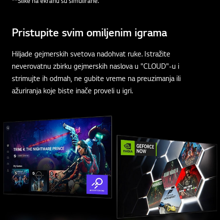
**Slike na ekranu su simulirane.
Pristupite svim omiljenim igrama
Hiljade gejmerskih svetova nadohvat ruke. Istražite
neverovatnu zbirku gejmerskih naslova u "CLOUD"-u i
strimujte ih odmah, ne gubite vreme na preuzimanja ili
ažuriranja koje biste inače proveli u igri.