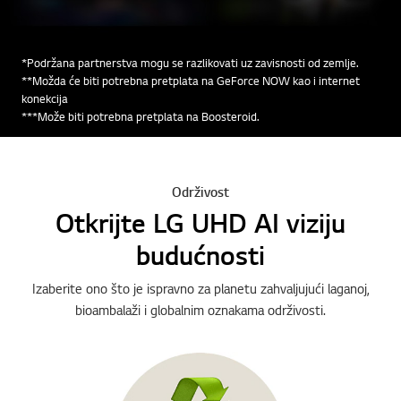
*Podržana partnerstva mogu se razlikovati uz zavisnosti od zemlje.
**Možda će biti potrebna pretplata na GeForce NOW kao i internet
konekcija
***Može biti potrebna pretplata na Boosteroid.
Održivost
Otkrijte LG UHD AI viziju
budućnosti
Izaberite ono što je ispravno za planetu zahvaljujući laganoj,
bioambalaži i globalnim oznakama održivosti.