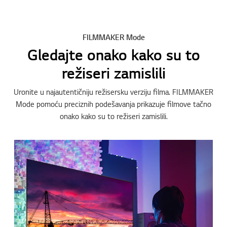
FILMMAKER Mode
Gledajte onako kako su to
režiseri zamislili
Uronite u najautentičniju režisersku verziju filma. FILMMAKER
Mode pomoću preciznih podešavanja prikazuje filmove tačno
onako kako su to režiseri zamislili.