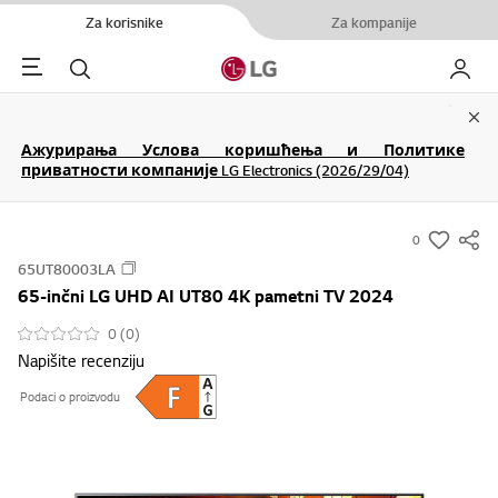
Za korisnike
Za kompanije
Menu
Pretraga
Moj LG
Clo
Ажурирања Услова коришћења и Политике
приватности компаније LG Electronics (2026/29/04)
0
s
65UT80003LA
u
65-inčni LG UHD AI UT80 4K pametni TV 2024
m
m
0 (0)
Napišite recenziju
a
r
Podaci o proizvodu
y
-
w
i