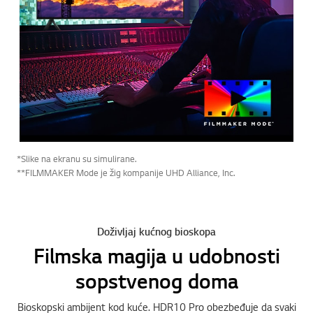
*Slike na ekranu su simulirane.
**FILMMAKER Mode je žig kompanije UHD Alliance, Inc.
Doživljaj kućnog bioskopa
Filmska magija u udobnosti
sopstvenog doma
Bioskopski ambijent kod kuće. HDR10 Pro obezbeđuje da svaki