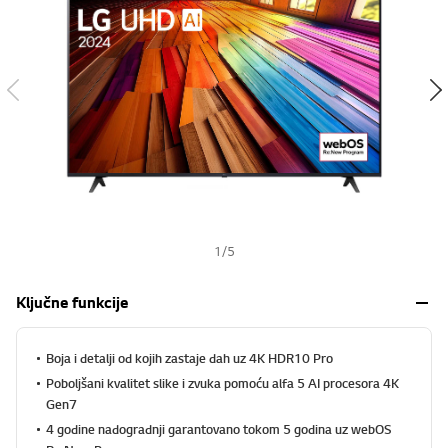
s
h
1
/
5
Ključne funkcije
Boja i detalji od kojih zastaje dah uz 4K HDR10 Pro
Poboljšani kvalitet slike i zvuka pomoću alfa 5 AI procesora 4K
Gen7
4 godine nadogradnji garantovano tokom 5 godina uz webOS