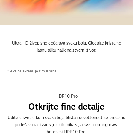
Ultra HD živopisno dočarava svaku boju. Gledajte kristalno
jasnu sliku nalik na stvarni život.
*Slika na ekranu je simulirana.
HDR10 Pro
Otkrijte fine detalje
Uđite u svet u kom svaka boja blista i osvetljenost se precizno
podešava radi zadivljujućih prikaza, a sve to omogućava
briljantni HDR10 Pro.