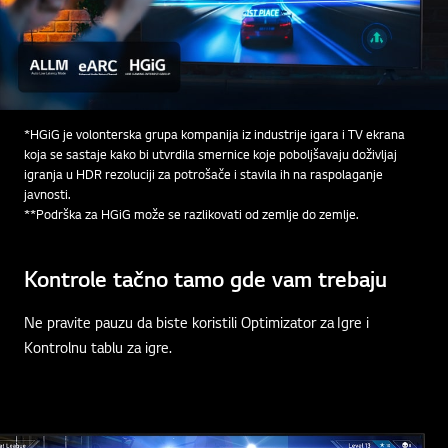
*HGiG je volonterska grupa kompanija iz industrije igara i TV ekrana
koja se sastaje kako bi utvrdila smernice koje poboljšavaju doživljaj
igranja u HDR rezoluciji za potrošače i stavila ih na raspolaganje
javnosti.
**Podrška za HGiG može se razlikovati od zemlje do zemlje.
Kontrole tačno tamo gde vam trebaju
Ne pravite pauzu da biste koristili Optimizator za Igre i
Kontrolnu tablu za igre.