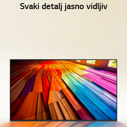
f
f
Svaki detalj jasno vidljiv
2
2