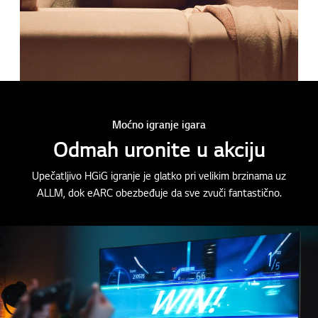
Moćno igranje igara
Odmah uronite u akciju
Upečatljivo HGiG igranje je glatko pri velikim brzinama uz
ALLM, dok eARC obezbeđuje da sve zvuči fantastično.