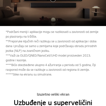
*Podržani meniji i aplikacije mogu se razlikovati u zavisnosti od zemlje
po plasiranju na tržište.
**Preporuke ključnih reči razlikuju se u zavisnosti od aplikacije i doba
dana i pružaju se samo u zemljama koje podržavaju obradu prirodnih
jezika (NLP) na zvaničnom jeziku.
***Važi za OLED/QNED/NanoCell/UHD model proizveden 2023.
godine i kasnije.
****Biće obezbeđene ukupno 4 ažuriranja u periodu od 5 godina, čiji
raspored može da se razlikuje u zavisnosti od regiona ili zemlje.
*****Slike na ekranu su simulirane.
Izuzetno veliki ekran
Uzbuđenje u superveličini