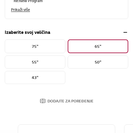
Re:New Program
Prikaži više
Izaberite svoj veličina
75"
65"
55"
50"
43"
DODAJTE ZA POREĐENJE