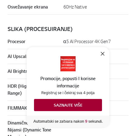
Osvežavanje ekrana
60Hz Native
SLIKA (PROCESUIRANJE)
Online Chat
Procesor
α5 AI Processor 4K Gen7
AI Upscaling
4K Upscaling
AI Brightness Control
Da
Promocije, popusti I korisne
informacije
HDR (High Dynamic
HDR10 / HLG
Range)
Registruj se i čekiraj sva 4 polja
SAZNAJTE VIŠE
FILMMAKER MODE™
Da
Idi n
Automatski se zatvara nakon
7
sekundi.
Dinamično Mapiranje
Da
Nijansi (Dynamic Tone