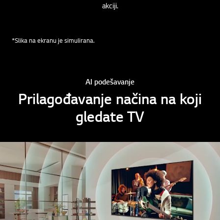
akciji.
*Slika na ekranu je simulirana.
AI podešavanje
Prilagođavanje načina na koji
gledate TV