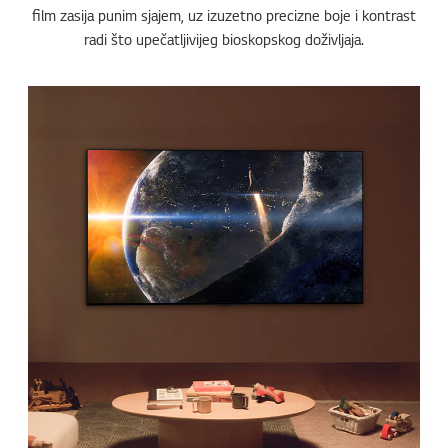
film zasija punim sjajem, uz izuzetno precizne boje i kontrast
radi što upečatljivijeg bioskopskog doživljaja.