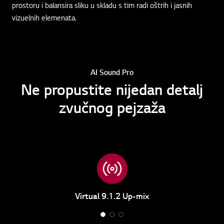
prostoru i balansira sliku u skladu s tim radi oštrih i jasnih
vizuelnih elemenata.
AI Sound Pro
Ne propustite nijedan detalj
zvučnog pejzaža
Virtual 9.1.2 Up-mix
1
2
3