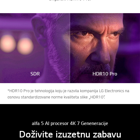
*HDR10 Pro je tehnologija koju je razvila kompanija LG Electronics na
osnovu standardizovane norme kvaliteta slike „HDR10”.
alfa 5 AI procesor 4K 7 Geneneracije
Doživite izuzetnu zabavu