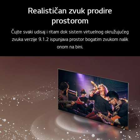
o
o
o
Realističan zvuk prodire
f
f
f
prostorom
3
3
3
Čujte svaki udisaj i ritam dok sistem virtuelnog okružujućeg
zvuka verzije 9.1.2 ispunjava prostor bogatim zvukom nalik
onom na bini.