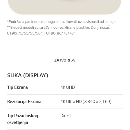
*Podržana partnerstva mogu se razlikovati uz zavisnosti od zemlje.
**Sledeći modeli su izrađeni od reciklirane plastike: Donji nosač
UT90(75/65/55/50") i UT80(86/75/70").
ZATVORI
SLIKA (DISPLAY)
Tip Ekrana
4K UHD
Rezolucija Ekrana
4K Ultra HD (3,840 x 2,160)
Tip Pozadinskog
Direct
osvetljenja