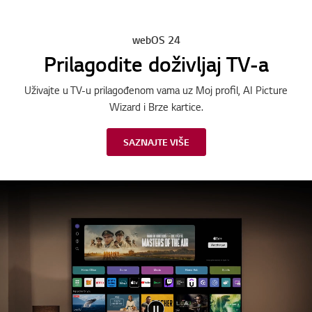
webOS 24
Prilagodite doživljaj TV-a
Uživajte u TV-u prilagođenom vama uz Moj profil, AI Picture
Wizard i Brze kartice.
SAZNAJTE VIŠE