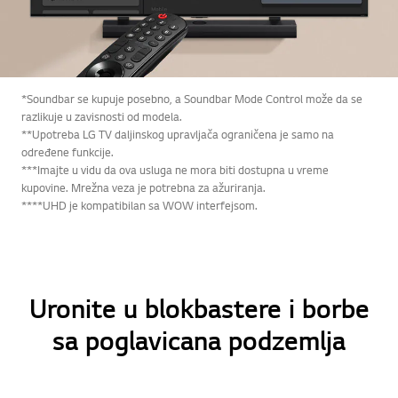
*Soundbar se kupuje posebno, a Soundbar Mode Control može da se
razlikuje u zavisnosti od modela.
**Upotreba LG TV daljinskog upravljača ograničena je samo na
određene funkcije.
***Imajte u vidu da ova usluga ne mora biti dostupna u vreme
kupovine. Mrežna veza je potrebna za ažuriranja.
****UHD je kompatibilan sa WOW interfejsom.
Uronite u blokbastere i borbe
sa poglavicana podzemlja