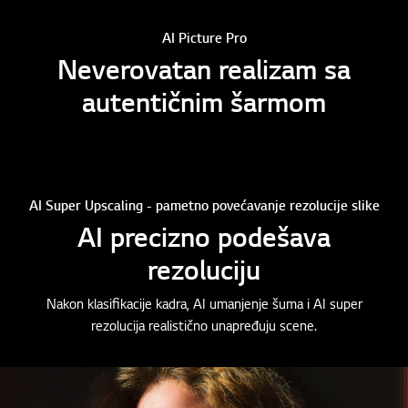
AI Picture Pro
Neverovatan realizam sa
autentičnim šarmom
AI Super Upscaling - pametno povećavanje rezolucije slike
AI precizno podešava
rezoluciju
Nakon klasifikacije kadra, AI umanjenje šuma i AI super
rezolucija realistično unapređuju scene.