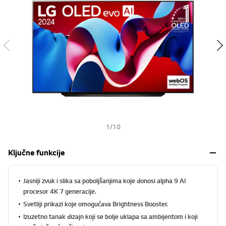
s
h
1
/
10
Ključne funkcije
Jasniji zvuk i slika sa poboljšanjima koje donosi alpha 9 AI
procesor 4K 7 generacije.
Svetliji prikazi koje omogućava Brightness Booster.
Izuzetno tanak dizajn koji se bolje uklapa sa ambijentom i koji