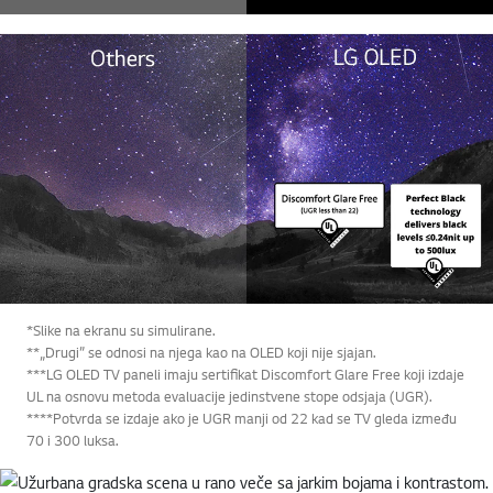
*Slike na ekranu su simulirane.
**„Drugi” se odnosi na njega kao na OLED koji nije sjajan.
***LG OLED TV paneli imaju sertifikat Discomfort Glare Free koji izdaje
UL na osnovu metoda evaluacije jedinstvene stope odsjaja (UGR).
****Potvrda se izdaje ako je UGR manji od 22 kad se TV gleda između
70 i 300 luksa.