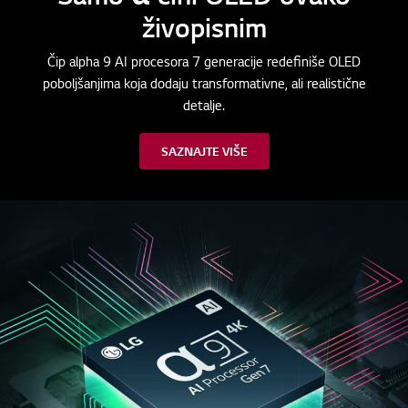
živopisnim
Čip alpha 9 AI procesora 7 generacije redefiniše OLED
poboljšanjima koja dodaju transformativne, ali realistične
detalje.
SAZNAJTE VIŠE