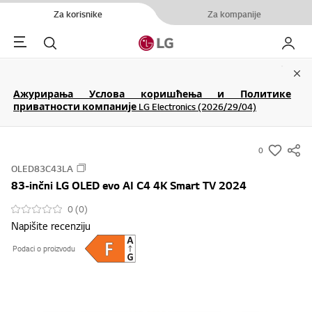
Za korisnike
Za kompanije
Menu
Pretraga
Moj LG
Clo
Ажурирања Услова коришћења и Политике
приватности компаније LG Electronics (2026/29/04)
0
s
OLED83C43LA
u
83-inčni LG OLED evo AI C4 4K Smart TV 2024
m
m
0 (0)
Napišite recenziju
a
r
Podaci o proizvodu
y
-
w
i