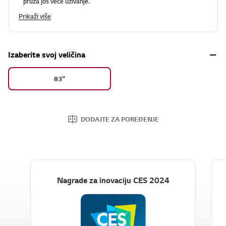
pruža još veće uživanje.
Prikaži više
Izaberite svoj veličina
83"
DODAJTE ZA POREĐENJE
Nagrade za inovaciju CES 2024