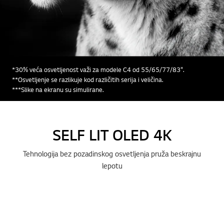
*30% veća osvetljenost važi za modele C4 od 55/65/77/83".
**Osvetljenje se razlikuje kod različitih serija i veličina.
***Slike na ekranu su simulirane.
SELF LIT OLED 4K
Tehnologija bez pozadinskog osvetljenja pruža beskrajnu
lepotu