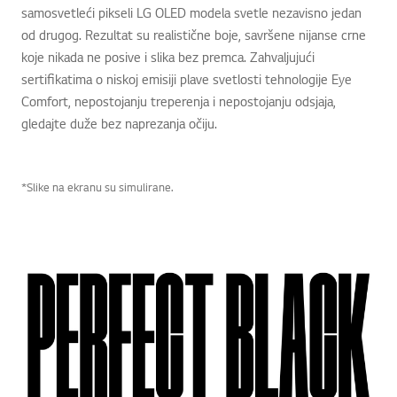
samosvetleći pikseli LG OLED modela svetle nezavisno jedan
od drugog. Rezultat su realistične boje, savršene nijanse crne
koje nikada ne posive i slika bez premca. Zahvaljujući
sertifikatima o niskoj emisiji plave svetlosti tehnologije Eye
Comfort, nepostojanju treperenja i nepostojanju odsjaja,
gledajte duže bez naprezanja očiju.
*Slike na ekranu su simulirane.