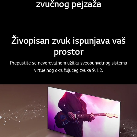
zvučnog pejzaža
Živopisan zvuk ispunjava vaš
prostor
Prepustite se neverovatnom užitku sveobuhvatnog sistema
virtuelnog okružujućeg zvuka 9.1.2.