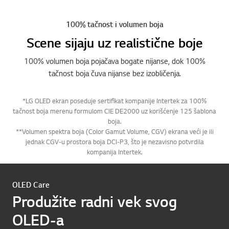
100% tačnost i volumen boja
Scene sijaju uz realistične boje
100% volumen boja pojačava bogate nijanse, dok 100%
tačnost boja čuva nijanse bez izobličenja.
*LG OLED ekran poseduje sertifikat kompanije Intertek za 100%
tačnost boja merenu formulom CIE DE2000 uz korišćenje 125 šablona
boja.
**Volumen spektra boja (Color Gamut Volume, CGV) ekrana veći je ili
jednak CGV-u prostora boja DCI-P3, što je nezavisno potvrdila
kompanija Intertek.
OLED Care
Produžite radni vek svog
OLED-a