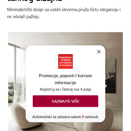
Minimalistički dizajn sa uskim okvirima pruža čistu eleganciju i
ne odvlači pažnju.
Online Chat
Promocije, popusti I korisne
informacije
Registruj se i čekiraj sva 4 polja
SAZNAJTE VIŠE
Idi n
Automatski se zatvara nakon
4
sekundi.