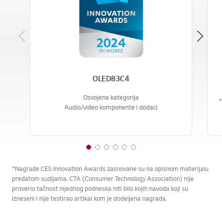
Previous
OLED83C4
Osvojena kategorija
„
Audio/video komponente i dodaci
1
2
3
4
5
6
o
o
o
o
o
o
*Nagrade CES Innovation Awards zasnovane su na opisnom materijalu
f
f
f
f
f
f
predatom sudijama. CTA (Consumer Technology Association) nije
6
6
6
6
6
6
proverio tačnost nijednog podneska niti bilo kojih navoda koji su
izneseni i nije testirao artikal kom je dodeljena nagrada.