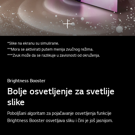
Pogl
edaj
te
*Slike na ekranu su simulirane.
više
**Mora se aktivirati putem menija zvučnog režima.
***Zvuk može da se razlikuje u zavisnosti od okruženja.
Brightness Booster
Bolje osvetljenje za svetlije
slike
Poboljšani algoritam za pojačavanje osvetljenja funkcije
Brightness Booster osvetljava sliku i čini je još jasnijom.