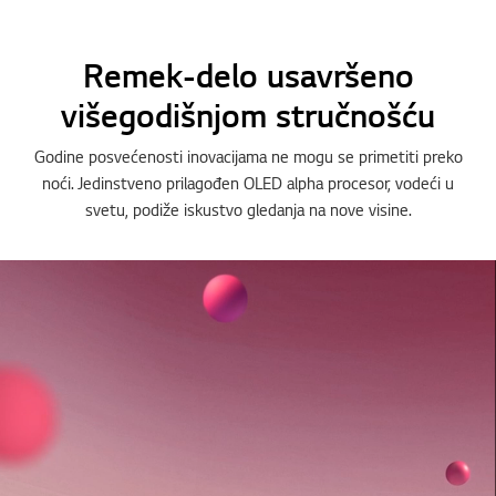
Remek-delo usavršeno
višegodišnjom stručnošću
Godine posvećenosti inovacijama ne mogu se primetiti preko
noći. Jedinstveno prilagođen OLED alpha procesor, vodeći u
svetu, podiže iskustvo gledanja na nove visine.