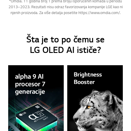
*Omdia. 11 godina broj 1 prema broju isporučenih komada u periodu
2013–2023. Rezultati nisu odraz favorizovanja kompanije LGE kao ni
njenih proizvoda. Za više detalja posetite https://www.omdia.com/.
Šta je to po čemu se
LG OLED AI ističe?