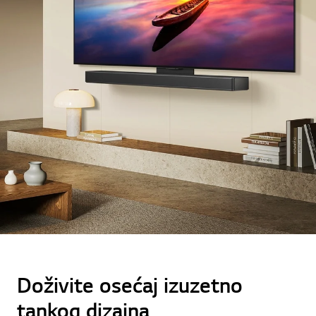
Doživite osećaj izuzetno
tankog dizajna