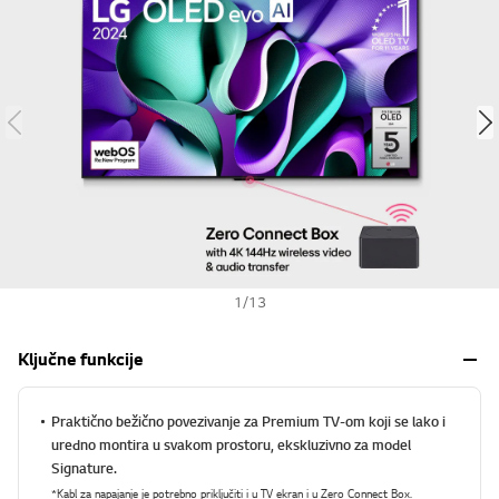
s
h
1
/
13
Ključne funkcije
Praktično bežično povezivanje za Premium TV-om koji se lako i
uredno montira u svakom prostoru, ekskluzivno za model
Signature.
*Kabl za napajanje je potrebno priključiti i u TV ekran i u Zero Connect Box.