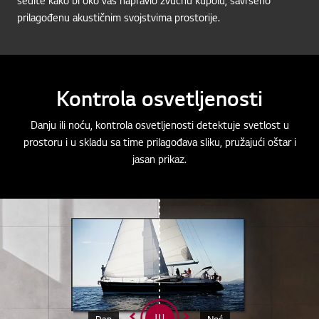
sedite kako bi oko vas napravio zvučnu kupolu, savršeno
prilagođenu akustičnim svojstvima prostorije.
Kontrola osvetljenosti
Danju ili noću, kontrola osvetljenosti detektuje svetlost u
prostoru i u skladu sa time prilagođava sliku, pružajući oštar i
jasan prikaz.
Dan
Noć