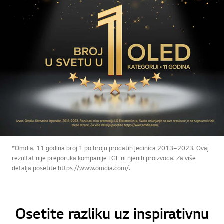
*Omdia. 11 godina broj 1 po broju prodatih jedinica 2013–2023. Ovaj
rezultat nije preporuka kompanije LGE ni njenih proizvoda. Za više
detalja posetite https://www.omdia.com/.
Osetite razliku uz inspirativnu