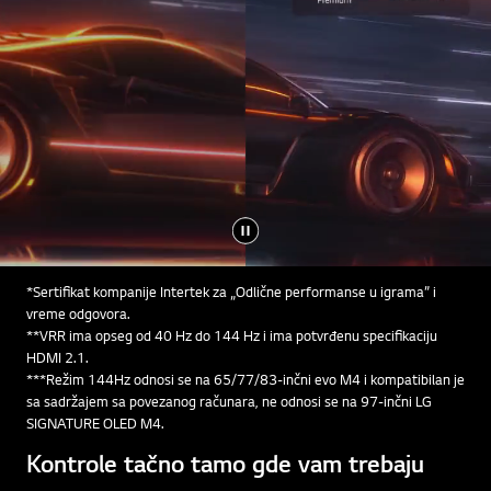
*Sertifikat kompanije Intertek za „Odlične performanse u igrama” i
vreme odgovora.
**VRR ima opseg od 40 Hz do 144 Hz i ima potvrđenu specifikaciju
HDMI 2.1.
***Režim 144Hz odnosi se na 65/77/83-inčni evo M4 i kompatibilan je
sa sadržajem sa povezanog računara, ne odnosi se na 97-inčni LG
SIGNATURE OLED M4.
Kontrole tačno tamo gde vam trebaju