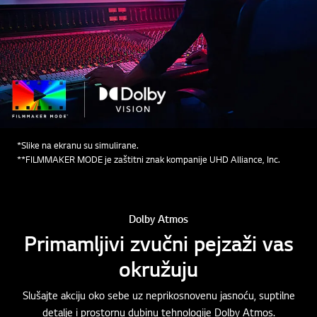
*Slike na ekranu su simulirane.
**FILMMAKER MODE je zaštitni znak kompanije UHD Alliance, Inc.
Dolby Atmos
Primamljivi zvučni pejzaži vas
okružuju
Slušajte akciju oko sebe uz neprikosnovenu jasnoću, suptilne
detalje i prostornu dubinu tehnologije Dolby Atmos.