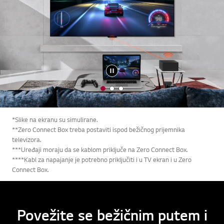
1
2
3
o
o
o
f
f
f
*Slike na ekranu su simulirane.
3
3
3
**Zero Connect Box treba postaviti ispod bežičnog prijemnika
televizora.
***Uređaji moraju da se kablom priključe na Zero Connect Box.
****Kabl za napajanje je potrebno priključiti i u TV ekran i u Zero
Connect Box.
Povežite se bežičnim putem i