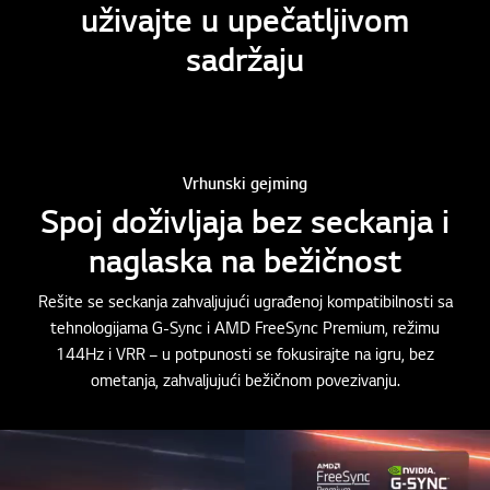
uživajte u upečatljivom
sadržaju
Vrhunski gejming
Spoj doživljaja bez seckanja i
naglaska na bežičnost
Rešite se seckanja zahvaljujući ugrađenoj kompatibilnosti sa
tehnologijama G-Sync i AMD FreeSync Premium, režimu
144Hz i VRR – u potpunosti se fokusirajte na igru, bez
ometanja, zahvaljujući bežičnom povezivanju.