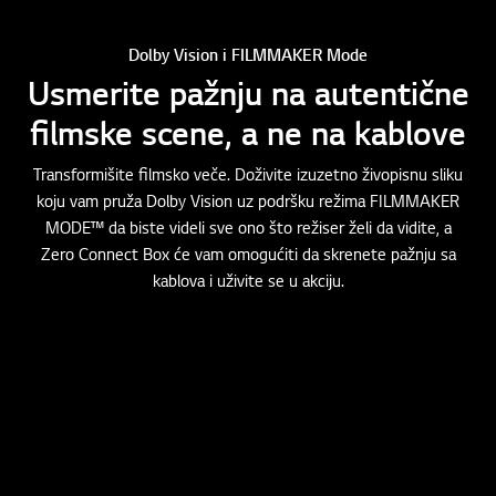
Dolby Vision i FILMMAKER Mode
Usmerite pažnju na autentične
filmske scene, a ne na kablove
Transformišite filmsko veče. Doživite izuzetno živopisnu sliku
koju vam pruža Dolby Vision uz podršku režima FILMMAKER
MODE™ da biste videli sve ono što režiser želi da vidite, a
Zero Connect Box će vam omogućiti da skrenete pažnju sa
kablova i uživite se u akciju.