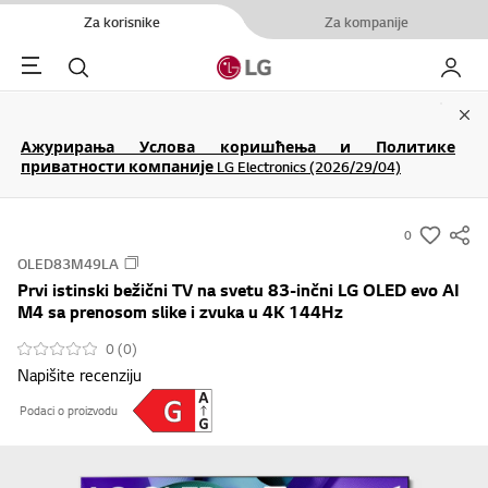
Za korisnike
Za kompanije
Menu
Pretraga
Moj LG
Clo
Ажурирања Услова коришћења и Политике
приватности компаније LG Electronics (2026/29/04)
0
s
OLED83M49LA
u
Prvi istinski bežični TV na svetu 83-inčni LG OLED evo AI
m
M4 sa prenosom slike i zvuka u 4K 144Hz
m
0 (0)
a
Napišite recenziju
r
y
Podaci o proizvodu
-
w
i