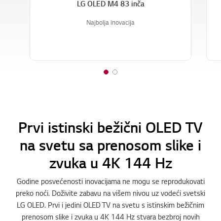
LG OLED M4 83 inča
Najbolja inovacija
1
2
o
o
f
f
2
2
Prvi istinski bežični OLED TV
na svetu sa prenosom slike i
zvuka u 4K 144 Hz
Godine posvećenosti inovacijama ne mogu se reprodukovati
preko noći. Doživite zabavu na višem nivou uz vodeći svetski
LG OLED. Prvi i jedini OLED TV na svetu s istinskim bežičnim
prenosom slike i zvuka u 4K 144 Hz stvara bezbroj novih