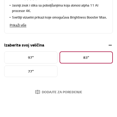
Jasniji zvuk i slika sa poboljšanjima koja donosi alpha 11 AI
procesor 4K.
Svetliji vizuelni prikazi koje omogućava Brightness Booster Max.
Prikaži više
Izaberite svoj veličina
97"
83"
77"
DODAJTE ZA POREĐENJE