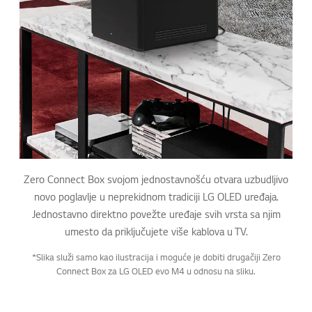
Zero Connect Box svojom jednostavnošću otvara uzbudljivo
novo poglavlje u neprekidnom tradiciji LG OLED uređaja.
Jednostavno direktno povežte uređaje svih vrsta sa njim
umesto da priključujete više kablova u TV.
*Slika služi samo kao ilustracija i moguće je dobiti drugačiji Zero
Connect Box za LG OLED evo M4 u odnosu na sliku.