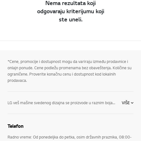
Nema rezultata koji
odgovaraju kriterijumu koji
ste uneli.
*Cene, promocije i dostupnost mogu da variraju između prodavnice i
onlajn ponude. Cene podležu promenama bez obaveštenja. Količine su
ograničene. Proverite konačnu cenu i dostupnost kod lokalnih
prodavaca.
LG veš mašine svedenog dizajna se proizvode u raznim bojama i imaju kontrolne table praktične za korišćenje, kao i opcije i radne karakteristike koje vam olakšavaju pranje veša. LG-jeva linija veš mašina nudi inovativne funkcije, u koje spadaju: Punjenje spreda ili punjenje odozgo: U zavisnosti od vaših želja, obe vrste LG veš mašina su projektovane da budu energetski efikasne i da štede vodu, dok model koji se puni odozgo može da se dopadne osobama koje vole tradicionalniji izgled. Razni kapaciteti: Bez obzira na to koje dimenzije tražite, LG ima veš mašinu koja će se uklopiti u vaš stil života i količinu veša. Tehnologija 6Motion: Ta vrhunska tehnologija pranja objedinjuje do šest različitih pokreta. Tehnologija TubFresh: Doprinesite očuvanju svežine veš mašine kroz LG-jevu tehnologiju TubFresh koja čisti bubanj i suši ga centrifugiranjem.
VIŠE
Telefon
Radno vreme: Od ponedeljka do petka, osim državnih praznika, 08:00-