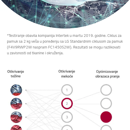
*Testiranje obavila kompanija Intertek u martu 2019. godine. Ciklus za
pamuk sa 2 kg veša u poređenju sa LG Standardnim ciklusom za pamuk
(F4V9RWP2W naspram FC1450S2W). Rezultati se mogu razlikovati
u zavisnosti od tkanine i okruženja.