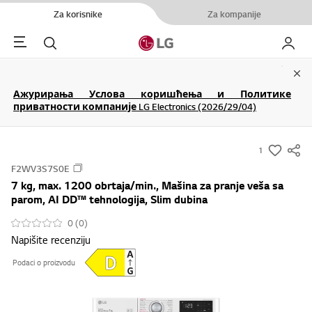
Za korisnike
Za kompanije
Menu
Pretraga
Moj LG
Clo
Ажурирања Услова коришћења и Политике
приватности компаније LG Electronics (2026/29/04)
1
s
F2WV3S7S0E
u
7 kg, max. 1200 obrtaja/min., Mašina za pranje veša sa
m
parom, AI DD™ tehnologija, Slim dubina
m
0 (0)
a
Napišite recenziju
r
y
Podaci o proizvodu
-
w
i