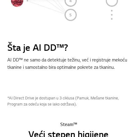
Šta je AI DD™?
AI DD™ ne samo da detektuje težinu, već i registruje mekoću
tkanine i samostalno bira optimalne pokrete za tkaninu.
*AI Direct Drive je dostupan u 3 ciklusa (Pamuk, Mešane tkanine,
Program za odeću koja se lako održava).
Steam™
Veći stepen higijene