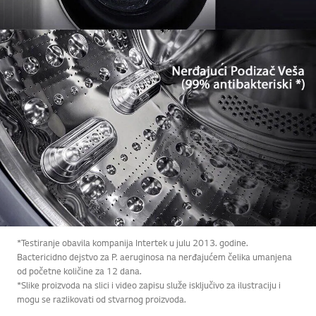
*Testiranje obavila kompanija Intertek u julu 2013. godine.
Bactericidno dejstvo za P. aeruginosa na nerđajućem čelika umanjena
od početne količine za 12 dana.
*Slike proizvoda na slici i video zapisu služe isključivo za ilustraciju i
mogu se razlikovati od stvarnog proizvoda.