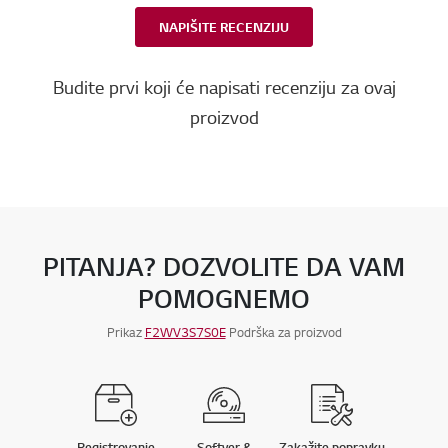
NAPIŠITE RECENZIJU
Budite prvi koji će napisati recenziju za ovaj
proizvod
PITANJA? DOZVOLITE DA VAM
POMOGNEMO
Prikaz
F2WV3S7S0E
Podrška za proizvod
Registrovanje
Softver &
Zakažite popravku