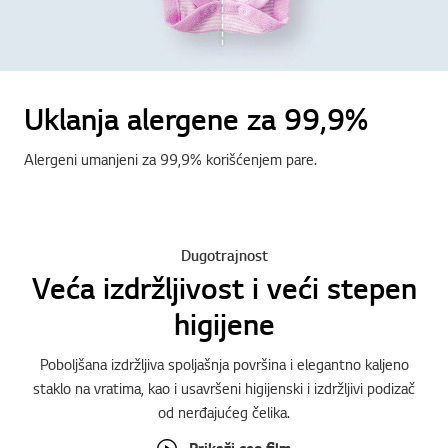
Uklanja alergene za 99,9%
Alergeni umanjeni za 99,9% korišćenjem pare.
Dugotrajnost
Veća izdržljivost i veći stepen
higijene
Poboljšana izdržljiva spoljašnja površina i elegantno kaljeno
staklo na vratima, kao i usavršeni higijenski i izdržljivi podizač
od nerđajućeg čelika.