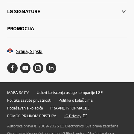
LG SIGNATURE
PROMOCIJA
Srbija, Srpski
MAPA SAJTA
Uslovi korišćenja usluge kompanije LGE
Politika zaštite privatnosti
Politika o kolačićima
Podešavanje kolačića
PRAVNE INFORMACIJE
POMOĆ PRILIKOM PRISTUPA
LG Privacy
Online Chat
Autorska prava © 2009-2025 LG Electronics. Sva prava zadržana
Ovo je zvanična početna strana LG Electronics'. Ako želite da se