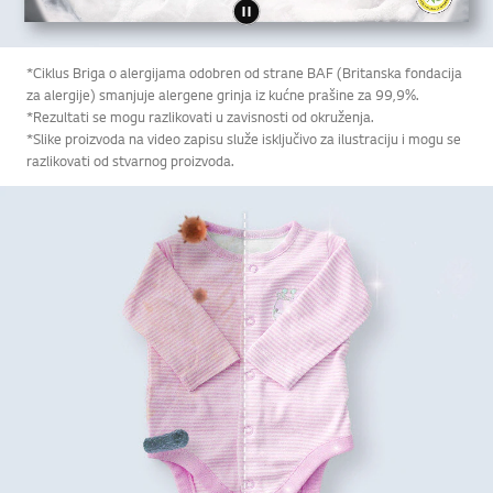
*Ciklus Briga o alergijama odobren od strane BAF (Britanska fondacija
za alergije) smanjuje alergene grinja iz kućne prašine za 99,9%.
*Rezultati se mogu razlikovati u zavisnosti od okruženja.
*Slike proizvoda na video zapisu služe isključivo za ilustraciju i mogu se
razlikovati od stvarnog proizvoda.