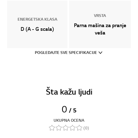
VRSTA
ENERGETSKA KLASA
Parna mašina za pranje
D (A - G scala)
veša
POGLEDAJTE SVE SPECIFIKACIJE
Šta kažu ljudi
0
/ 5
UKUPNA OCENA
(0)