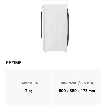
REZIME
KAPACITETA
DIMENZIJE (Š X V X D)
7 kg
600 x 850 x 475 mm