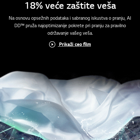
18% veće zaštite veša
Na osnovu opsežnih podataka i sabranog iskustva o pranju, AI
DD™ pruža najoptimizanije pokrete pri pranju za pravilno
održavanje vašeg veša.
Prikaži ceo film