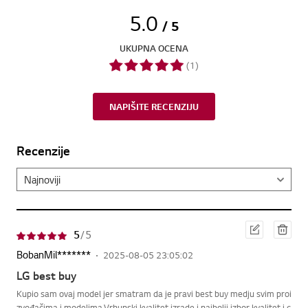
5.0
/ 5
UKUPNA OCENA
(1)
NAPIŠITE RECENZIJU
Recenzije
Ure
Obri
5
/ 5
điva
ši
nje
BobanMil*******
2025-08-05 23:05:02
LG best buy
Kupio sam ovaj model jer smatram da je pravi best buy medju svim proi
zvođačima i modelima.Vrhunski kvalitet izrade i najbolji izbor kvalitet i c