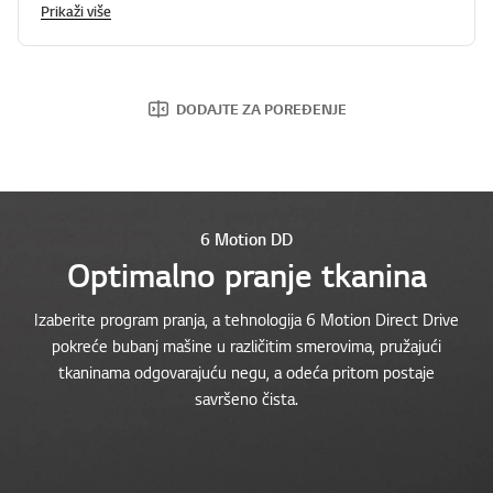
Prikaži više
DODAJTE ZA POREĐENJE
6 Motion DD
Optimalno pranje tkanina
Izaberite program pranja, a tehnologija 6 Motion Direct Drive
pokreće bubanj mašine u različitim smerovima, pružajući
tkaninama odgovarajuću negu, a odeća pritom postaje
savršeno čista.