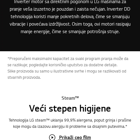
Inverter motor sa direktnim pogonom u LG mašinama za
pranje veša izuzetno je pouzdan i zaista nečujan. Inverter DD
tehnologija koristi manje pokretnih delova, čime se smanjuju
vibracije i povećava izdržljivost. Osim toga, ovi motori rasipaju
manje energije, čime se smanjuje potrošnja struje.
*Preporučeni maksimalni kapacitet za svaki program pranja može da
se razlikuje; pogledajte korisničko uputstvo za dodatne detalje.
Slike proizvoda su samo u ilustrativne svrhe i mogu se razlikovati od
stvarnih proizvoda.
Steam™
Veći stepen higijene
Tehnologija LG steam™ uklanja 99,9% alergena, poput grinja i prašine
koje mogu da izazovu alergiju ili probleme sa disajnim putevima.*
Prikaži ceo film