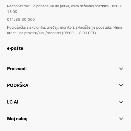
Radno vreme: Od ponedeljka do petka, osim državnih praznika, 08:00-
18:00
011/36-30-500
Potrošačka elektronika, uređaji, monitori, skladištenje podataka, klima
uređaji na prozoru/zidu/prenosni (08:00 - 18:00 CST)
e-pošta
Proizvodi
PODRŠKA
LG AI
Moj nalog