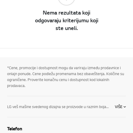
Nema rezultata koji
odgovaraju kriterijumu koji
ste uneli.
*Cene, promocije i dostupnost mogu da variraju između prodavnice i
onlajn ponude. Cene podležu promenama bez obaveštenja. Količine su
ograničene. Proverite konačnu cenu i dostupnost kod lokalnih
prodavaca.
LG veš mašine svedenog dizajna se proizvode u raznim bojama i imaju kontrolne table praktične za korišćenje, kao i opcije i radne karakteristike koje vam olakšavaju pranje veša. LG-jeva linija veš mašina nudi inovativne funkcije, u koje spadaju: Punjenje spreda ili punjenje odozgo: U zavisnosti od vaših želja, obe vrste LG veš mašina su projektovane da budu energetski efikasne i da štede vodu, dok model koji se puni odozgo može da se dopadne osobama koje vole tradicionalniji izgled. Razni kapaciteti: Bez obzira na to koje dimenzije tražite, LG ima veš mašinu koja će se uklopiti u vaš stil života i količinu veša. Tehnologija 6Motion: Ta vrhunska tehnologija pranja objedinjuje do šest različitih pokreta. Tehnologija TubFresh: Doprinesite očuvanju svežine veš mašine kroz LG-jevu tehnologiju TubFresh koja čisti bubanj i suši ga centrifugiranjem.
VIŠE
Telefon