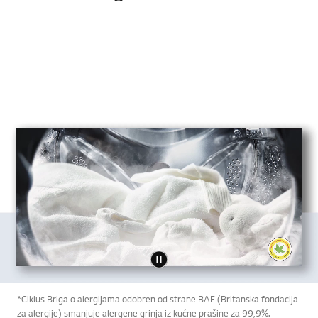
*Ciklus Briga o alergijama odobren od strane BAF (Britanska fondacija
za alergije) smanjuje alergene grinja iz kućne prašine za 99,9%.