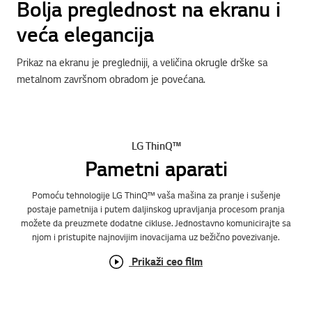
Bolja preglednost na ekranu i
veća elegancija
Prikaz na ekranu je pregledniji, a veličina okrugle drške sa
metalnom završnom obradom je povećana.
LG ThinQ™
Pametni aparati
Pomoću tehnologije LG ThinQ™ vaša mašina za pranje i sušenje
postaje pametnija i putem daljinskog upravljanja procesom pranja
možete da preuzmete dodatne cikluse. Jednostavno komunicirajte sa
njom i pristupite najnovijim inovacijama uz bežično povezivanje.
Prikaži ceo film