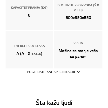
DIMENZIJE PROIZVODA (Š X
KAPACITET PRANJA (KG)
V X D)
8
600x850x550
VRSTA
ENERGETSKA KLASA
Mašina za pranje veša
A (A - G skala)
sa parom
POGLEDAJTE SVE SPECIFIKACIJE
Šta kažu ljudi