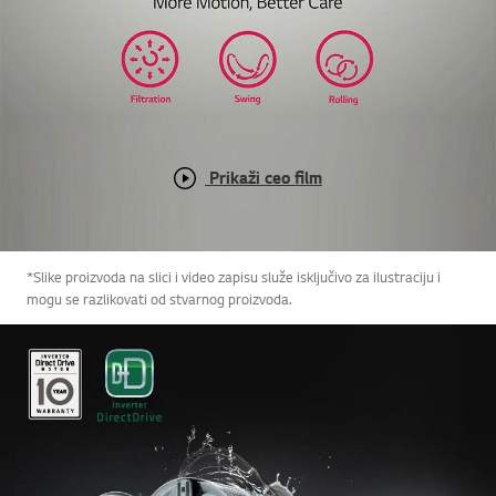
Prikaži ceo film
*Slike proizvoda na slici i video zapisu služe isključivo za ilustraciju i
mogu se razlikovati od stvarnog proizvoda.