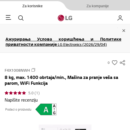
Za korisnike
Za kompanije
Menu
Pretraga
Moj LG
Clo
Ажурирања Услова коришћења и Политике
приватности компаније LG Electronics (2026/29/04)
0
s
F4X1008NWH
u
8 kg, max. 1400 obrtaja/min., Mašina za pranje veša sa
m
parom, WiFi Funkcija
m
5.0 (1)
a
Napišite recenziju
r
y
Podaci o proizvodu
-
w
i