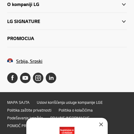
O kompaniji LG
LG SIGNATURE
PROMOCIJA
Srbija, Srpski
MAPA SAJTA
Uslovi korišćenja usluge kompanije LGE
Politika zaštite privatnosti
Politika o kolačićima
Podešavanje kolačića
PRAVNE INFORMACIJE
POMOĆ PRILIKOM PRISTUPA
LG Privacy
Online Chat