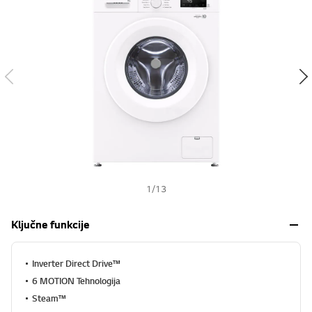
s
h
1
/
13
Ključne funkcije
Inverter Direct Drive™
6 MOTION Tehnologija
Steam™