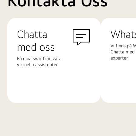
Kontakta Oss
Chatta
What
med oss
Vi finns på 
Chatta med 
experter.
Få dina svar från våra
virtuella assistenter.
Läs
Läs
mer
mer