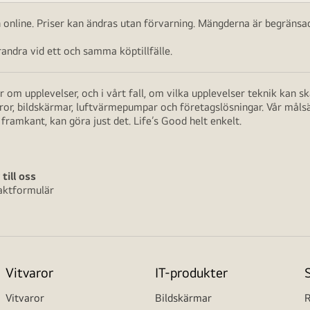
ch online. Priser kan ändras utan förvarning. Mängderna är begränsad
ndra vid ett och samma köptillfälle.
 om upplevelser, och i vårt fall, om vilka upplevelser teknik kan 
aror, bildskärmar, luftvärmepumpar och företagslösningar. Vår måls
framkant, kan göra just det. Life’s Good helt enkelt.
 till oss
aktformulär
Vitvaror
IT-produkter
Vitvaror
Bildskärmar
R