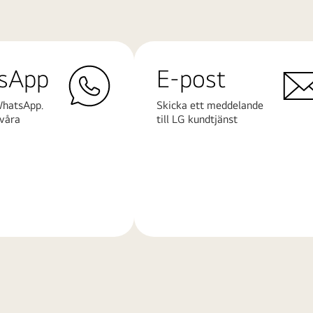
sApp
E-post
WhatsApp.
Skicka ett meddelande
våra
till LG kundtjänst
Läs
mer