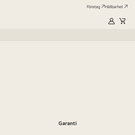
Företag
Hållbarhet
MyLG
Kundv
profile
Garanti