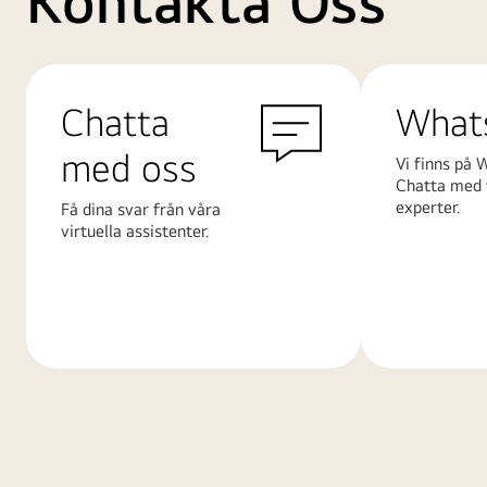
Kontakta Oss
Chatta
What
med oss
Vi finns på 
Chatta med 
experter.
Få dina svar från våra
virtuella assistenter.
Läs
Läs
mer
mer