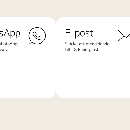
sApp
E-post
WhatsApp.
Skicka ett meddelande
våra
till LG kundtjänst
Läs
mer