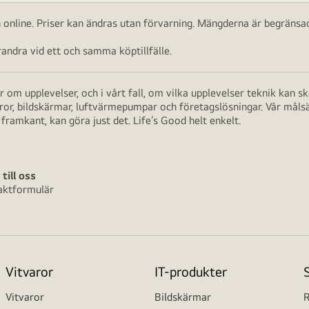
ch online. Priser kan ändras utan förvarning. Mängderna är begränsad
ndra vid ett och samma köptillfälle.
 om upplevelser, och i vårt fall, om vilka upplevelser teknik kan 
aror, bildskärmar, luftvärmepumpar och företagslösningar. Vår måls
framkant, kan göra just det. Life’s Good helt enkelt.
 till oss
aktformulär
Vitvaror
IT-produkter
Vitvaror
Bildskärmar
R