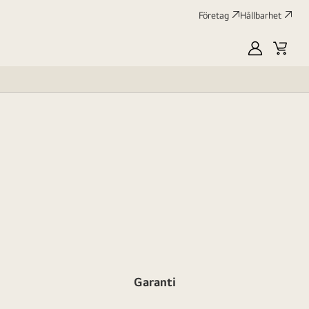
Företag
Hållbarhet
MyLG
Kundv
profile
Garanti