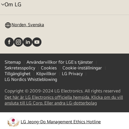
Om LG
menyväxling
Norden, Svenska
Sitemap
Användarvillkor för LGE:s tjänster
Sekretesspolicy
Cookies
Cookie-inställningar
Tillgänglighet
Köpvillkor
LG Privacy
LG Nordics Whistleblowing
Copyright © 2009-2024 LG Electronics. All rights reserved
Det här är LG Electronics officiella hemsida. Klicka om du vill
(
opens
ansluta till LG Corp. Eller andra LG-dotterbolag
in
a
new
LG Jeong-Do Management Ethics Hotline
(
opens
tab
)