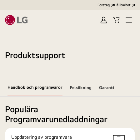
Företag
Hållbarhet
Logga
Kundvagn
Öppn
in
meny
Produktsupport
Handbok och programvaror
Felsökning
Garanti
Populära
Programvarunedladdningar
Uppdatering av programvara