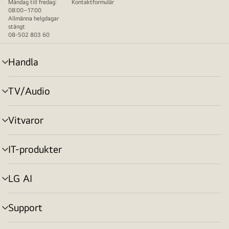
Måndag till fredag:
Kontaktformulär
08:00–17:00
Allmänna helgdagar
stängt
08-502 803 60
Handla
menyväxling
TV/Audio
menyväxling
Vitvaror
menyväxling
IT-produkter
menyväxling
LG AI
menyväxling
Support
menyväxling