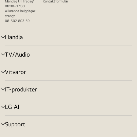
Måndag till fredag:
Kontaktformulär
08:00–17:00
Allmänna helgdagar
stängt
08-502 803 60
Handla
menyväxling
TV/Audio
menyväxling
Vitvaror
menyväxling
IT-produkter
menyväxling
LG AI
menyväxling
Support
menyväxling