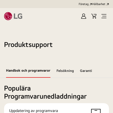
Företag
Hållbarhet
Logga
Kundvagn
Öppn
in
meny
Produktsupport
Handbok och programvaror
Felsökning
Garanti
Populära
Programvarunedladdningar
Uppdatering av programvara