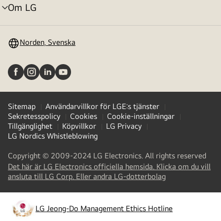
Om LG
menyväxling
Norden, Svenska
Sitemap
Användarvillkor för LGE:s tjänster
Sekretesspolicy
Cookies
Cookie-inställningar
Tillgänglighet
Köpvillkor
LG Privacy
LG Nordics Whistleblowing
Copyright © 2009-2024 LG Electronics. All rights reserved
Det här är LG Electronics officiella hemsida. Klicka om du vill
(
opens
ansluta till LG Corp. Eller andra LG-dotterbolag
in
a
new
LG Jeong-Do Management Ethics Hotline
(
opens
tab
)