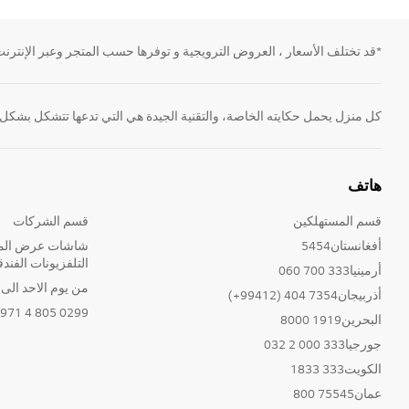
*قد تختلف الأسعار ، العروض الترويجية و توفرها حسب المتجر وعبر الإنترنت.
كل منزل يحمل حكايته الخاصة، والتقنية الجيدة هي التي تدعها تتشكل بشكل
هاتف
قسم المستهلكين
قسم الشركات
أفغانستان5454
شاشات عرض المع
التلفزيونات الفندق
أرمينيا333 700 060
من يوم الاحد الى الخ
أذربيجان7354 404 (99412+)
0299 805 4 971+
البحرين1919 8000
جورجيا333 000 2 032
الكويت333 1833
عمان75545 800