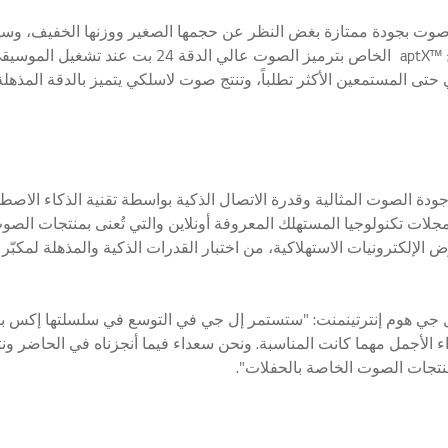
 جي إكس بووم" صوت بجودة ممتازة بغض النظر عن حجمها الصغير ووزنها الخفيف
الإلكترونيات الاستهلاكية. وتدعم هذه المكبرات الصوتية برنامج
مجلات تكنولوجيا المستهلك المعروفة أونلاين والتي تُعنى بمنتجات ا
ي هوم إنترتينمنت: "ستستمر إل جي في التوسع في سلسلتها إكس بووم
اء الأجمل مهما كانت المناسبة. ونحن سعداء فيما أنجزناه في الحاضر 
تجات الصوت الخاصة بالحفلات".