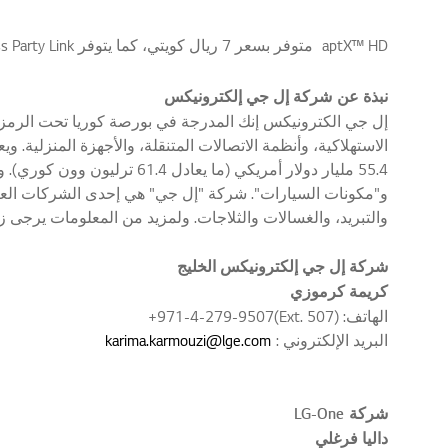
aptX™ HD متوفر بسعر 7 ريال كويتي، كما يتوفر Wireless Party Link بسعر 7 ريال كويتي، سلسلة منتجات OL وCL
نبذة عن
شركة إل جي إلكترونيكس
55.4 مليار دولار أمريكي (ما
و"مكونات السيارات". شركة "إل جي" هي إحدى الشركات العالم
والتبريد، والغسالات والثلاجات. ولمزيد من المعلومات يرجى ز
شركة إل جي إلكترونيكس الخليج
كريمة كرموزي
الهاتف: (Ext. 507)971-4-279-9507+
البريد الإلكتروني :
karima.karmouzi@lge.com
شركة
LG-One
داليا فرغلي