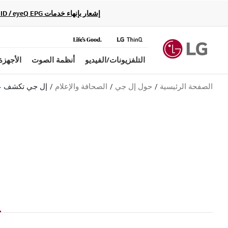
إشعار بإنهاء خدمات Gracenote Music ID / Video ID / eyeQ EPG لأجهزة مشغّل Blu-ray وأنظمة المسرح المنزلي Blu-ray، حيث لن تكون متاحة بعد الآن.
التلفزيونات/الفيديو
أنظمة الصوت
الأجهزة
الصفحة الرئيسية
حول إل جي
الصحافة والإعلام
إل جي تكشف عن 