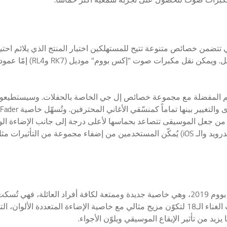
Party Acc فستمكّن المستخدمين من جعل الموسيقى تتصاعد بحماسها لأعلى درجة إلى جانب 
تتوفر خاصية Karaoke Star في مجموعة منتجات إل جي إكس بووم 2019، وهي خاصية جديدة وممتعة لكافة 
كي يغنوا أغانيهم المفضلة مع الموسيقى الخلفية. وتأتي تأثيرات الغناء الـ18 لتكوّن مزيج مثالي مع خ
يزيد من تأثير الإيقاع الموسيقي ويلوّن الأجواء.