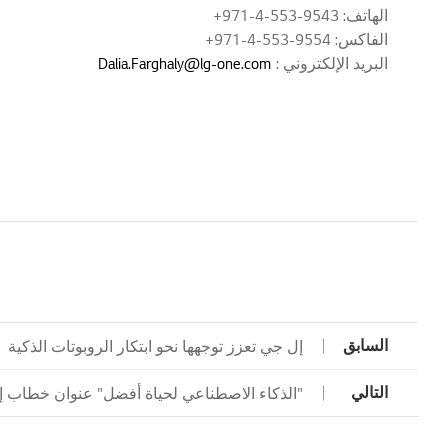
الهاتف: 9543-553-4-971+
الفاكس: 9554-553-4-971+
البريد الإلكتروني :
Dalia.Farghaly@lg-one.com
السابق
إل جي تعزز توجهها نحو ابتكار الروبوتات الذكية
التالي
"الذكاء الاصطناعي لحياة أفضل" عنوان خطاب إل ج