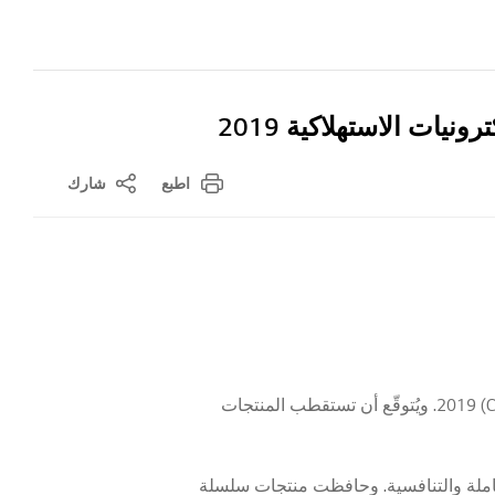
 الاستهلاكية 2019
اطبع
شارك
: ستعرض إل جي إلكترونيكس مجموعتها الموسّعة إكس بووم "XBOOM" في معرض الإلكترونيات الاستهلاكية (CES) 2019. ويُتوقّع أن تستقطب المنتجات
لشاملة والتنافسية. وحافظت منتجات سلسلة