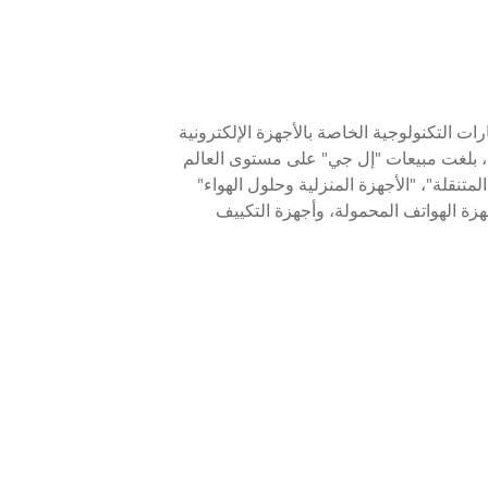
عالمية الرائدة في مجال الابتكارات التكنولوجية الخاصة بالأجهزة الإلكترونية
الاستهلاكية، وأنظمة الاتصالات المتنقلة، والأجهزة المنزلية. ويعمل لدى إل جي 7700 موظفاً في 125 بلداً حول العالم. وفي عام 2017، بلغت مبيعات "إل جي" على مستوى العالم
لاتصالات المتنقلة"، "الأجهزة المنزلية وحلول الهواء"
ة الهواتف المحمولة، وأجهزة التكييف