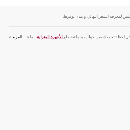
يين لمعرفة السعر النهائي و مدى توفرها.
 لحظة تجمعك بمن حولك، بينما تضطلع
الأجهزة المنزلية
، بما فيها
المزيد
الثلاجات
و
غسا