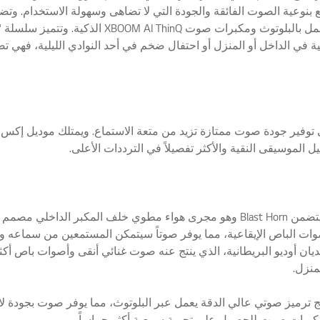
ع بنوعية الصوت الفائقة والجودة التي لا تضاهى وسهولة الاستخدام. وت
ووحدات شاملة ومكبرات صوت XBOOM Go المحمولة التي تعمل 
 في الداخل أو المنزل أو احتفال ضخم في أحد النوادي الليلية، فهي
ويمتلك موديل إل جي إكس بووم (OL100) قدرة 2,000 واط ويتضمن Blast Horn وهو مجرى هواء
وات الباص الإيقاعية، مما يوفر صوتاً سيتمكن المستمعين من سماعه وال
ديان أوديو البريطانية، الذي ينتج عنه صوت غنائي أنقى وأصوات باص أ
المنزل.
يم آخر من مجموعة "إكس بووم" هو ™aptX برنامج ترميز صوتي عالي الدقة يعمل عبر البلوتوث، مما يو
 مكبرات صوت للحصول على تجربة سمعية أكثر حماساً.