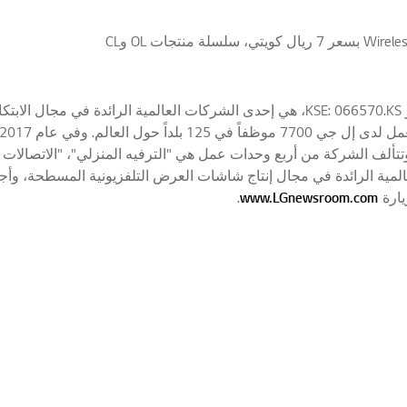
إل جي الكترونيكس إنك المدرجة في بورصة كوريا تحت الرمز KSE: 066570.KS، هي إحدى الشركات ال
 يعادل 61.4 ترليون وون كوري). وتتألف الشركة من أربع وحدات عمل هي "الترفيه المنزلي"، "ا
ية الرائدة في مجال إنتاج شاشات العرض التلفزيونية المسطحة، وأجهز
يارة
www.LGnewsroom.com
.