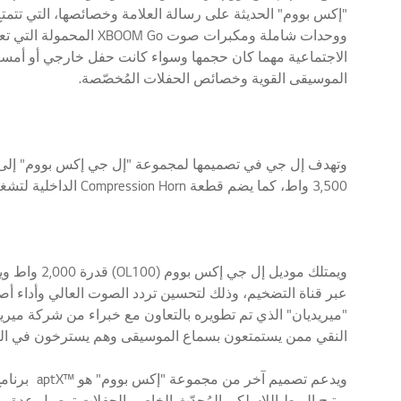
"إكس بووم" الحديثة على رسالة العلامة وخصائصها، التي تتمت
الاجتماعية مهما كان حجمها وسواء كانت حفل خارجي أو أمسية
الموسيقى القوية وخصائص الحفلات المُخصّصة.
3,500 واط، كما يضم قطعة Compression Horn الداخلية لتشغيل الموسيقى النقية والأكثر تفصيلاً في الترددات الأعلى.
عبر قناة التضخيم، وذلك لتحسين تردد الصوت العالي وأداء أص
"ميريديان" الذي تم تطويره بالتعاون مع خبراء من شركة ميري
النقي ممن يستمتعون بسماع الموسيقى وهم يسترخون في 
ويدعم تصم
ويتيح الربط اللاسلكي المُحدّث الخاص بالحفلات توصيل عدة