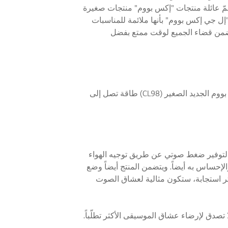
ضمّ عائلة منتجات "إكس بووم" منتجات صغيرة
بالبلوتوث ومكبرات صوت XBOOM AI ThinQ الذكية. وتتميز سلسلة "إل جي إكس بووم" بأنها ملائمة للمناسبات
 تضمن قضاء الجميع لوقت ممتع بفضل
وتهدف إل جي في تصميمها لمجموعة "إل جي إكس بووم" إلى توفير جودة صوت ممتازة تزيد من متعة الاستماع. ويمتلك موديل إكس بووم الجديد الصغير (CL98) طاقة تصل إلى
 مطوي خلف المكبر الداخلي مصمم لتوفير ضغط صوتي عن طريق توجيه الهواء
إحساس به أيضاً. ويتضمن المنتج أيضاً وضع
كثر استجابة، ستكون مثالية لعشاق الصوت
فر صوت بجودة لا تصدق لإرضاء عشاق الموسيقى الأكثر تطلّباً.