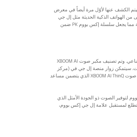
، وسيتم الكشف عنها لأوّل مرة أيضاً في معرض
 ™aptX الخاص بترميز الصوت عالي الدقة 24 بت عند تشغيل الموسيقى من الهواتف الذكية الحديثة مثل إل جي
جي7. وتقدم سلسلة PK صوت بجودة عالية من شأنه أن يرضي حتى المستمعين الأكثر تطلباً، وتنتج صوت لاسلكي يتميز بالدقة المذهلة مما يجعل سلسلة إكس بووم PK ضمن
أشيد بمنتجات الصوت في سلسلة "إل جي إكس بووم" بفضل جودة الصوت المثالية وقدرة الاتصال الذكية بواسطة تقنية الذكاء الاصطناعي. وتم تصنيف مكبر صوت XBOOM AI
لصوت. سيتمكن زوار منصة إل جي في (مركز
لاس فيغاس للمؤتمرات، القاعة الرئيسية 11100#) خلال معرض الإلكترونيات الاستهلاكية، من اختبار القدرات الذكية والمذهلة لمكبّر صوت XBOOM AI ThinQ الذي يتضمن مساعد
 لتوفير الصوت ذو الجودة الأمثل الذي
ونتطلع لمستقبل علامة إل جي إكس بووم،