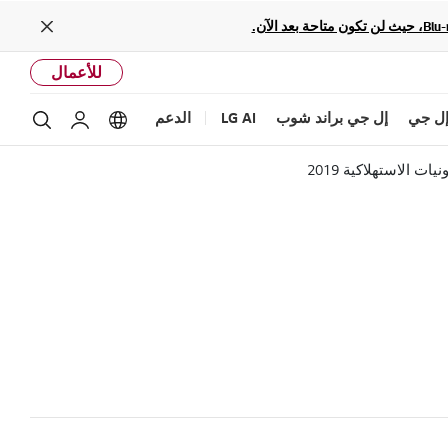
Close
للأعمال
ل جي
إل جي براند شوب
LG AI
الدعم
بحث
Language options
حساب إل ج
لاستهلاكية 2019