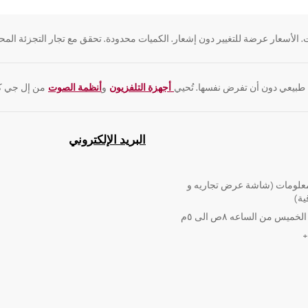
 الأسعار عرضة للتغيير دون إشعار. الكميات محدودة. تحقق مع تجار التجزئة المحل
 طبيعي دون أن تفرض نفسها. تُحيي
أجهزة التلفزيون
و
أنظمة الصوت
من إل جي كل
البريد الإلكتروني
لومات (شاشة عرض تجاريه و
ية)
ميس من الساعه ٨ص الى ٥م