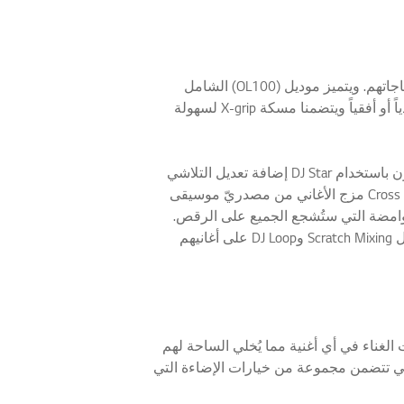
تقدم مجموعة "إل جي إكس بووم" مجموعة من المنتجات التي تتضمن خصائص متنوعة تتيح للمستهلكين اختيار المنتج الذي يلائم احتياجاتهم. ويتميز موديل (OL100) الشامل
بتصميم مسكة وعجلات "الحمل والتحريك" لضمان سهولة النقل. ويمكن نقل مكبرات صوت "إكس بووم" موديل (RK7 وRL4) إمّا عمودياً أو أفقياً ويتضمنا مسكة X-grip لسهولة
سيتمكن المستخدمون من إضافة لمستهم الخاصة على أغانيهم المفضلة مع مجموعة خصائص إل جي الخاصة بالحفلات. وسيستطيعون باستخدام DJ Star إضافة تعديل التلاشي
عند الانتقال بين كل أغنية وأخرى وترتيب تشغيل الأغاني الأخرى والتغيير بينها تماماً كمنسّقي الأغاني المحترفين. وتُسهّل خاصية Cross Fader مزج الأغاني من مصدريّ موسيقى
الإضاءة الوامضة التي ستُشجع الجميع على الرقص.
ويتوفر تطبيق تنسيق أغاني سهل الاستخدام (متوفر لأجهزة الأندرويد والـ iOS) يُمكّن المستخدمين من إضفاء مجموعة من التأثيرات مثل Scratch Mixing وDJ Loop على أغانيهم
أفراد العائلة، فهي تُسكت الغناء في أي أغنية مما يُخلي الساحة لهم
اصية الإضاءة المتعددة الألوان، التي تتضمن مجموعة من خيارات الإضاءة التي