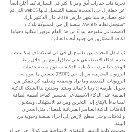
تجربة ذات خيارات أدق ومزايا أكثر في السيارة. كما أعلن أيضاً
عن خطة إل جي الجديدة لمنصة التشغيل لديها webOS التي تم
فتح مصادرها منذ شهر مارس 2018. قال الدكتور بارك:
"سنجعل نظام WebOS، منصة إل جي المملوكة للذكاء
الاصطناعي مفتوحة ابتداءً من هذا العام لتوفير إمكانية دخولها
لكافة المطوّرين في جميع أنحاء العالم".
ثم انتقل للتحدث عن طموح إل جي في استكشاف إمكانيات
تقنية الذكاء الاصطناعي على نطاق أوسع من خلال ربط
الوحدات الفردية بالأنظمة الذكية. ستقوم منصة خدمات
الروبوت التجريبية من إل جي (RSDP) بتنسيق ما تقوم به
الروبوتات المتعددة وما تراه وتسمعه وتتعلمه كي تتمكن من
تحويل طريقة إدارتنا لأعمالنا وبيئتنا. وستتيح لنا الشبكة الذكية
القائمة على الذكاء الاصطناعي بتحسين كفاءة أنظمة الطاقة
لدينا بدءاً بالإنتاج إلى التخزين ومن ثم الاستهلاك، وستحول
اللافتات الذكية العناصر الفيزيائية للفضاء، مثل الجدران
واللافتات وحتى سطح الأرض إلى أجزاء نشطة وحيوية من
البيئة.
تضمنت كلمة الرئيس التنفيذي الافتتاحية لشركة إل جي خبراء