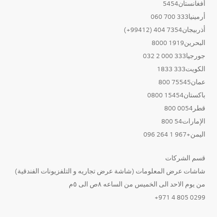
أفغانستان5454
أرمينيا333 700 060
أذربيجان7354 404 (99412+)
البحرين1919 8000
جورجيا333 000 2 032
الكويت333 1833
عمان75545 800
باكستان15454 0800
قطر0054 800
الإمارات54 800
اليمن+967 1 264 096
قسم الشركات
شاشات عرض المعلومات (شاشة عرض تجاريه و التلفزيونات الفندقية)
من يوم الاحد الى الخميس من الساعه ٨ص الى ٥م
0299 805 4 971+