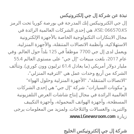
نبذة عن
شركة إل جي إلكترونيكس
إل جي الكترونيكس إنك المدرجة في بورصة كوريا تحت الرمز
KSE: 066570.KS، هي إحدى الشركات العالمية الرائدة في
مجال الابتكارات التكنولوجية الخاصة بالأجهزة الإلكترونية
الاستهلاكية، وأنظمة الاتصالات المتنقلة، والأجهزة المنزلية.
ويعمل لدى إل جي 7700 موظفاً في 125 بلداً حول العالم. وفي
عام 2017، بلغت مبيعات "إل جي" على مستوى العالم 55.4
مليار دولار أمريكي (ما يعادل 61.4 ترليون وون كوري). وتتألف
الشركة من أربع وحدات عمل هي "الترفيه المنزلي"،
"الاتصالات المتنقلة"، "الأجهزة المنزلية وحلول الهواء"
و"مكونات السيارات". شركة "إل جي" هي إحدى الشركات
العالمية الرائدة في مجال إنتاج شاشات العرض التلفزيونية
المسطحة، وأجهزة الهواتف المحمولة، وأجهزة التكييف
والتبريد، والغسالات والثلاجات. ولمزيد من المعلومات يرجى
زيارة
www.LGnewsroom.com
.
شركة إل جي إلكترونيكس الخليج