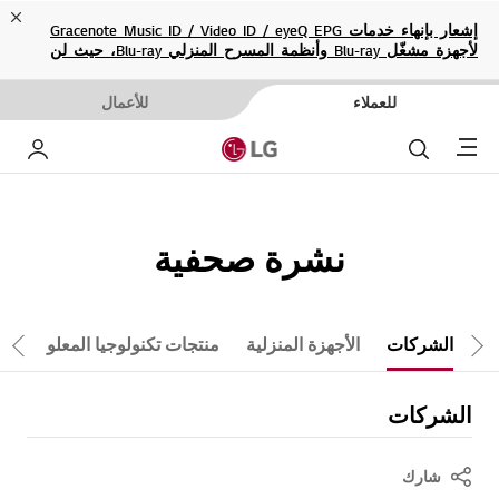
ose
إشعار بإنهاء خدمات Gracenote Music ID / Video ID / eyeQ EPG
لأجهزة مشغّل Blu-ray وأنظمة المسرح المنزلي Blu-ray، حيث لن
تكون متاحة بعد الآن.
للعملاء
للأعمال
Menu
بحث
حسا
نشرة صحفية
الشركات
الأجهزة المنزلية
منتجات تكنولوجيا المعلومات
تمرير لليمين
تم
الشركات
شارك