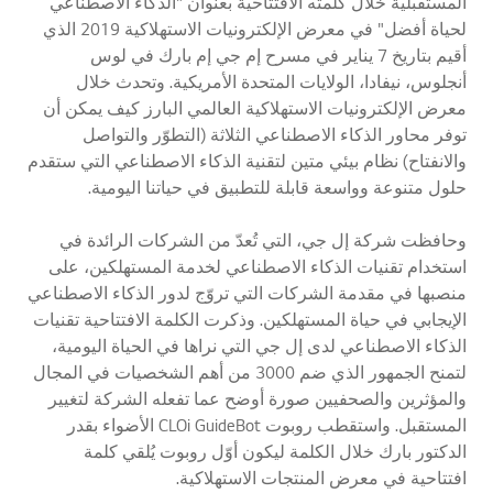
المستقبلية خلال كلمته الافتتاحية بعنوان "الذكاء الاصطناعي
لحياة أفضل" في معرض الإلكترونيات الاستهلاكية 2019 الذي
أقيم بتاريخ 7 يناير في مسرح إم جي إم بارك في لوس
أنجلوس، نيفادا، الولايات المتحدة الأمريكية. وتحدث خلال
معرض الإلكترونيات الاستهلاكية العالمي البارز كيف يمكن أن
توفر محاور الذكاء الاصطناعي الثلاثة (التطوّر والتواصل
والانفتاح) نظام بيئي متين لتقنية الذكاء الاصطناعي التي ستقدم
حلول متنوعة وواسعة قابلة للتطبيق في حياتنا اليومية.
وحافظت شركة إل جي، التي تُعدّ من الشركات الرائدة في
استخدام تقنيات الذكاء الاصطناعي لخدمة المستهلكين، على
منصبها في مقدمة الشركات التي تروّج لدور الذكاء الاصطناعي
الإيجابي في حياة المستهلكين. وذكرت الكلمة الافتتاحية تقنيات
الذكاء الاصطناعي لدى إل جي التي نراها في الحياة اليومية،
لتمنح الجمهور الذي ضم 3000 من أهم الشخصيات في المجال
والمؤثرين والصحفيين صورة أوضح عما تفعله الشركة لتغيير
المستقبل. واستقطب روبوت CLOi GuideBot الأضواء بقدر
الدكتور بارك خلال الكلمة ليكون أوّل روبوت يُلقي كلمة
افتتاحية في معرض المنتجات الاستهلاكية.