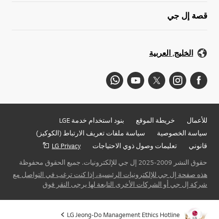
قصة إل جي
الخليج, العربية
للأعمال
خريطة الموقع
بنود استخدام خدمة LGE
سياسة الخصوصية
سياسة ملفات تعريف الارتباط (الكوكيز)
قانوني
تعليمات وصول ذوي الاحتياجات
LG Privacy
حقوق النشر 2009-2025 إل جي للإلكترونيات. جميع الحقوق محفوظة
هذه صفحة إل جي للإلكترونيات الرئيسية، إذا كنت ترغب في التواصل مع
شركة إل جي أو الشركات الأخرى التابعة لها يرجى النقر فوق
ذهاب 
LG Jeong-Do Management Ethics Hotline