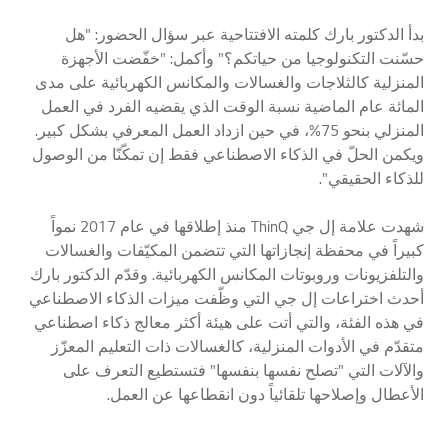
بدأ الدكتور بارك كلمته الافتتاحية عبر سؤال الحضور: "هل
حسّنت التكنولوجيا من حياتكم؟" وأكمل: "خفّضت الأجهزة
المنزلية كالثلاجات والغسالات والمكانس الكهربائية على مدى
المائة عام الماضية نسبة الوقت الذي يقضيه الفرد في العمل
المنزلي بنحو 75%، في حين ازداد العمل المعرفي بشكل كبير.
ويكمن الحلّ في الذكاء الاصطناعي فقط إن تمكّنّا من الوصول
للذكاء الحقيقي".
شهدت علامة إل جي ThinQ منذ إطلاقها في عام 2017 نمواً
كبيراً في محفظة إنجازاتها التي تتضمن المكيّفات والغسالات
والتلفزيونات وروبوتات المكانس الكهربائية. وقدّم الدكتور بارك
أحدث اختراعات إل جي التي وظّفت ميزات الذكاء الاصطناعي
في هذه الفئة، والتي أتت على هيئة أكثر معالج ذكاء اصطناعي
متقدّم في الأدوات المنزلية، كالغسالات ذات التعليم المعزّز
والآلات التي "تصلح نفسها بنفسها" فتستطيع التعرف على
الأعطال وإصلاحها تلقائياً دون انقطاعها عن العمل.