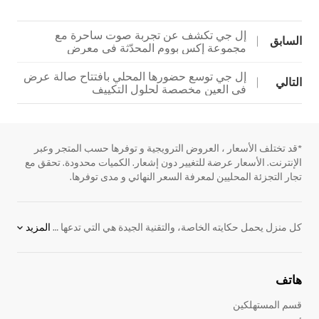
إل جي تكشف عن تجربة صوت ساحرة مع
السابق
مجموعة إكس بووم المحدّثة في معرض
الإلكترونيات الاستهلاكية 2019
إل جي توسع حضورها المحلي بافتتاح صالة عرض
التالي
في العين مخصصة لحلول التكييف
*قد تختلف الأسعار ، العروض الترويجية و توفرها حسب المتجر وعبر
الإنترنت. الأسعار عرضة للتغيير دون إشعار. الكميات محدودة. تحقق مع
تجار التجزئة المحليين لمعرفة السعر النهائي و مدى توفرها.
كل منزل يحمل حكايته الخاصة، والتقنية الجيدة هي التي تدعها تتشكل بشكل طبيعي دون أن تفرض نفسها. تُحيي
المزيد
هاتف
قسم المستهلكين