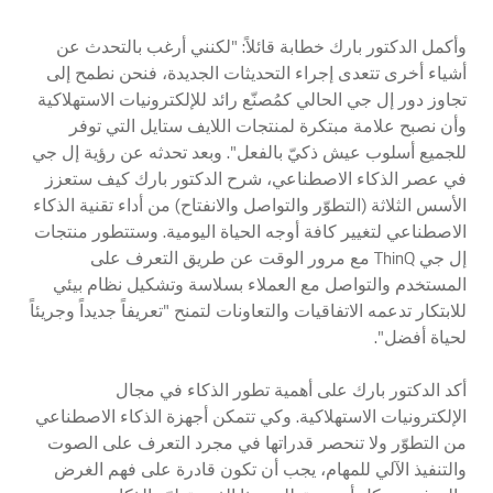
وأكمل الدكتور بارك خطابة قائلاً: "لكنني أرغب بالتحدث عن
أشياء أخرى تتعدى إجراء التحديثات الجديدة، فنحن نطمح إلى
تجاوز دور إل جي الحالي كمُصنّع رائد للإلكترونيات الاستهلاكية
وأن نصبح علامة مبتكرة لمنتجات اللايف ستايل التي توفر
للجميع أسلوب عيش ذكيّ بالفعل". وبعد تحدثه عن رؤية إل جي
في عصر الذكاء الاصطناعي، شرح الدكتور بارك كيف ستعزز
الأسس الثلاثة (التطوّر والتواصل والانفتاح) من أداء تقنية الذكاء
الاصطناعي لتغيير كافة أوجه الحياة اليومية. وستتطور منتجات
إل جي ThinQ مع مرور الوقت عن طريق التعرف على
المستخدم والتواصل مع العملاء بسلاسة وتشكيل نظام بيئي
للابتكار تدعمه الاتفاقيات والتعاونات لتمنح "تعريفاً جديداً وجريئاً
لحياة أفضل".
أكد الدكتور بارك على أهمية تطور الذكاء في مجال
الإلكترونيات الاستهلاكية. وكي تتمكن أجهزة الذكاء الاصطناعي
من التطوّر ولا تنحصر قدراتها في مجرد التعرف على الصوت
والتنفيذ الآلي للمهام، يجب أن تكون قادرة على فهم الغرض