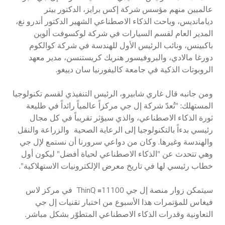
عالميين منهم مؤسس شركة إكس برايز، الدكتور بيتر
ديامانديس، وباحث الذكاء الاصطناعي الشهير الدكتور أندرو نغ،
المدير العام لقسم السيارات في شركة لوكسوفت ألوين
باكبينس، ونائب الرئيس الأول للهندسة في شركة كوالكوم
دورغا مالادي، والبروفيسور هنريك كريستنسن، مدير معهد
الروبوتات الذكية في جامعة كاليفورنيا سان دييغو.
ومن جانبه قال غاري شابيرو، الرئيس التنفيذي لقسم تكنولوجيا
المستهلك: "تُعدّ شركة إل جي مركزاً عالمياً رائداً في طليعة
ثورة الذكاء الاصطناعي، والذي سيؤثر تقريباً في كل مجال
رئيسي بدءاً بالتكنولوجيا إلى الرعاية الصحية والزراعة والنقل
والهندسة وغيرها. وكان من دواعي سرورنا أن نستمع لإل جي
وهي تتحدث عن "الذكاء الاصطناعي لحياة أفضل" ليكون أول
خطاب رئيسي لها في تاريخ معرض الإلكترونيات الاستهلاكية".
سيتمكن زوار منصة إل جي ThinQ #11100 في مركز لاس
فيغاس للمؤتمرات هذا الأسبوع من اختبار تقنيات إل جي
التعاونية وقدرات الذكاء الاصطناعي المتطوّر بشكل مباشر.