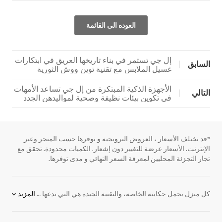
العوده الى القائمة
إل جي تستمر في بناء تاريخها العريق في ابتكارات
السابق
غسيل الملابس مع تقنية توين ووش الثورية
الأجهزة الذكية المبتكرة من إل جي تساعد الأمهات
التالي
في تكوين بيئات نظيفة وصحية لمواليدهن الجدد
*قد تختلف الأسعار ، العروض الترويجية و توفرها حسب المتجر وعبر
الإنترنت. الأسعار عرضة للتغيير دون إشعار. الكميات محدودة. تحقق مع
تجار التجزئة المحليين لمعرفة السعر النهائي و مدى توفرها.
كل منزل يحمل حكايته الخاصة، والتقنية الجيدة هي التي تدعها تتشكل بشكل طبيعي دون أن تفرض نفسها. تُحيي
المزيد