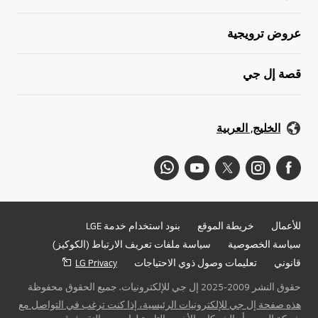
عروض ترويجية
قصة إل جي
الخليج, العربية
للأعمال
خريطة الموقع
بنود استخدام خدمة LGE
سياسة الخصوصية
سياسة ملفات تعريف الارتباط (الكوكيز)
قانوني
تعليمات وصول ذوي الاحتياجات
LG Privacy
حقوق النشر 2009-2025 إل جي للإلكترونيات. جميع الحقوق محفوظة
هذه صفحة إل جي للإلكترونيات الرئيسية، إذا كنت ترغب في التواصل مع