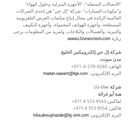
"الاتصالات المتنقلة"، "الأجهزة المنزلية وحلول الهواء"
و"مكونات السيارات". شركة "إل جي" هي إحدى الشركات
العالمية الرائدة في مجال إنتاج شاشات العرض التلفزيونية
المسطحة، وأجهزة الهواتف المحمولة، وأجهزة التكييف
والتبريد، والغسالات والثلاجات. ولمزيد من المعلومات يرجى
زيارة
www.LGnewsroom.com
.
شركة إل جي إلكترونيكس الخليج
مدن سونت
الهاتف: 9240-279-4-971+
البريد الإلكتروني:
madan.sawant@lge.com
شركة
LG-One
هبة أبو غزالة
لفاكس: 9543 553 4 971+
فاكس: 9554 553 4 971+
البريد الإلكتروني:
hiba.aboughazale@lg-one.com