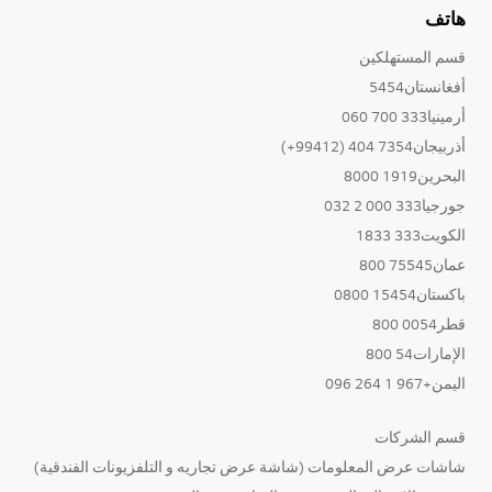
هاتف
قسم المستهلكين
أفغانستان5454
أرمينيا333 700 060
أذربيجان7354 404 (99412+)
البحرين1919 8000
جورجيا333 000 2 032
الكويت333 1833
عمان75545 800
باكستان15454 0800
قطر0054 800
الإمارات54 800
اليمن+967 1 264 096
قسم الشركات
شاشات عرض المعلومات (شاشة عرض تجاريه و التلفزيونات الفندقية)