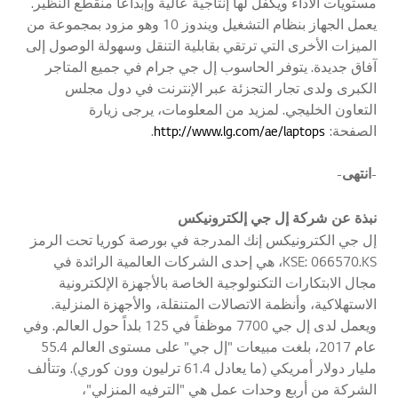
مستويات الأداء ويكفل لها إنتاجية عالية وإبداعًا منقطع النظير.
يعمل الجهاز بنظام التشغيل ويندوز 10 وهو مزود بمجموعة من
الميزات الأخرى التي ترتقي بقابلية التنقل وسهولة الوصول إلى
آفاق جديدة. يتوفر الحاسوب إل جي جرام في جميع المتاجر
الكبرى ولدى تجار التجزئة عبر الإنترنت في دول مجلس
التعاون الخليجي. لمزيد من المعلومات، يرجى زيارة
الصفحة:
http://www.lg.com/ae/laptops
.
-انتهى-
نبذة عن
شركة إل جي إلكترونيكس
إل جي الكترونيكس إنك المدرجة في بورصة كوريا تحت الرمز
KSE: 066570.KS، هي إحدى الشركات العالمية الرائدة في
مجال الابتكارات التكنولوجية الخاصة بالأجهزة الإلكترونية
الاستهلاكية، وأنظمة الاتصالات المتنقلة، والأجهزة المنزلية.
ويعمل لدى إل جي 7700 موظفاً في 125 بلداً حول العالم. وفي
عام 2017، بلغت مبيعات "إل جي" على مستوى العالم 55.4
مليار دولار أمريكي (ما يعادل 61.4 ترليون وون كوري). وتتألف
الشركة من أربع وحدات عمل هي "الترفيه المنزلي"،