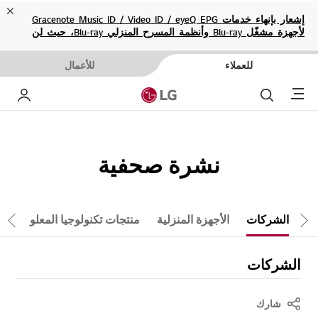
ose
إشعار بإنهاء خدمات Gracenote Music ID / Video ID / eyeQ EPG
لأجهزة مشغّل Blu-ray وأنظمة المسرح المنزلي Blu-ray، حيث لن
تكون متاحة بعد الآن.
للعملاء
للأعمال
Menu
بحث
حسا
نشرة صحفية
الشركات
الأجهزة المنزلية
منتجات تكنولوجيا المعلومات
تمرير لليمين
تم
الشركات
شارك