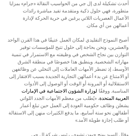
أحدث تشكيلة لدى إل جي من الحواسيب النقالة «جرام» بمزايا
متطورة، فهي حلول ذكية ومتقدمة تفيد مباشرة رائدات
الأعمال العصريات اللاتي يرغبن في حرية الحركة لإدارة
أعمالهن من أي مكان.
أصبح النموذج التقليدي لمكان العمل عتيقًا في هذا القرن الواحد
والعشرين، ونحن بحاجة إلى حلول تتيح للمؤسسات توفير
التوازن بين نجاح الشخص في وظيفته مع الاستمرار في تنمية
مهاراته الشخصية. وينطبق هذا خصوصًا في منطقة الشرق
الأوسط، إذ تضطر الأمهات العاملات إلى التخلي عن وظائفهن
أو الامتناع عن بدء أعمالهن التجارية الجديدة بسبب الافتقار إلى
الاستقلالية أو المرونة أو الوقت أو الوصول إلى الأدوات
المناسبة. ووفقًا
لوزارة الشؤون الاجتماعية في الإمارات
العربية المتحدة
، «يُطلب من معظم الأمهات الجدد اللواتي
يشغلن وظائف حكومية العودة إلى العمل حين تبلغ أعمار
أطفالهن نحو ستة أسابيع، ما يدفع الكثيرات منهن إلى الاستقالة
أو طلب إجازة طويلة الأمد.»
وقال السيد يونج جيون تشوي، رئيس شركة إل جي