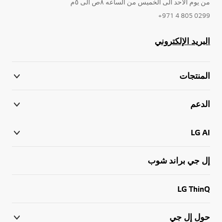
من يوم الاحد الى الخميس من الساعه ٨ص الى ٥م
0299 805 4 971+
البريد الإلكتروني
المنتجات
الدعم
LG AI
إل جي براند شوب
LG ThinQ
حول إل جي