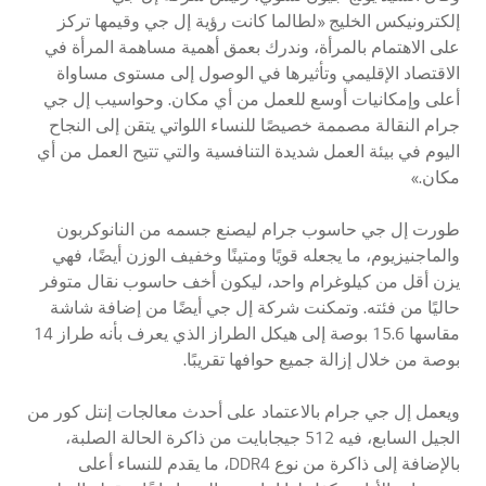
إلكترونيكس الخليج «لطالما كانت رؤية إل جي وقيمها تركز
على الاهتمام بالمرأة، وندرك بعمق أهمية مساهمة المرأة في
الاقتصاد الإقليمي وتأثيرها في الوصول إلى مستوى مساواة
أعلى وإمكانيات أوسع للعمل من أي مكان. وحواسيب إل جي
جرام النقالة مصممة خصيصًا للنساء اللواتي يتقن إلى النجاح
اليوم في بيئة العمل شديدة التنافسية والتي تتيح العمل من أي
مكان.»
طورت إل جي حاسوب جرام ليصنع جسمه من النانوكربون
والماجنيزيوم، ما يجعله قويًا ومتينًا وخفيف الوزن أيضًا، فهي
يزن أقل من كيلوغرام واحد، ليكون أخف حاسوب نقال متوفر
حاليًا من فئته. وتمكنت شركة إل جي أيضًا من إضافة شاشة
مقاسها 15.6 بوصة إلى هيكل الطراز الذي يعرف بأنه طراز 14
بوصة من خلال إزالة جميع حوافها تقريبًا.
ويعمل إل جي جرام بالاعتماد على أحدث معالجات إنتل كور من
الجيل السابع، فيه 512 جيجابايت من ذاكرة الحالة الصلبة،
بالإضافة إلى ذاكرة من نوع DDR4، ما يقدم للنساء أعلى