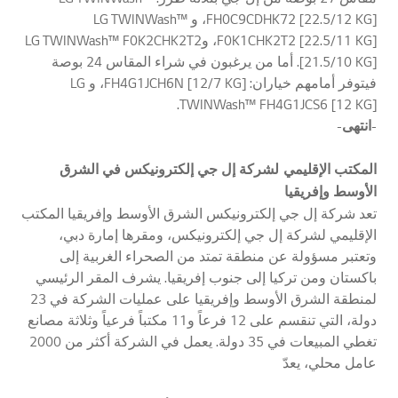
FH0C9CDHK72 [22.5/12 KG]، و LG TWINWash™
F0K1CHK2T2 [22.5/11 KG]، وLG TWINWash™ F0K2CHK2T2
[21.5/10 KG]. أما من يرغبون في شراء المقاس 24 بوصة
فيتوفر أمامهم خياران: FH4G1JCH6N [12/7 KG]، و LG
TWINWash™ FH4G1JCS6 [12 KG].
-انتهى-
المكتب الإقليمي
لشركة إل جي إلكترونيكس في الشرق
الأوسط وإفريقيا
تعد شركة إل جي إلكترونيكس الشرق الأوسط وإفريقيا المكتب
الإقليمي لشركة إل جي إلكترونيكس، ومقرها إمارة دبي،
وتعتبر مسؤولة عن منطقة تمتد من الصحراء الغربية إلى
باكستان ومن تركيا إلى جنوب إفريقيا. يشرف المقر الرئيسي
لمنطقة الشرق الأوسط وإفريقيا على عمليات الشركة في 23
دولة، التي تنقسم على 12 فرعاً و11 مكتباً فرعياً وثلاثة مصانع
تغطي المبيعات في 35 دولة. يعمل في الشركة أكثر من 2000
عامل محلي، يعدّ