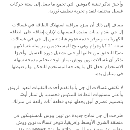
وأخيرًا نذكر تقنية 6موشن التي تجمع ما يصل إلى ستة حركات
غسيل مختلفة لتقدم تجربة تنظيف ثورية.
يضاف إلى ذلك أن ميزة مراقبة استهلاك الطاقة في غسالات
إل جي تقدم بيانات مفيدة للمستهلك لإدارة إنفاقه على الطاقة
الكهربائية، وتتوفر خدمة «هوم شات» من إل جي في غسالات
سعة 21 كيلوجرام وهي تتيح للمستخدمين مراسلة غسالاتهم
نصيًا للتحقق من حالتها أو حتى تشغيل دورة الغسيل. وأخيرًا
نذكر أن غسالات توين ووش تمتاز بلوحة تحكم مدمجة سهلة
الاستخدام تجعل كل ما يحتاجه المستخدم للتحكم بها وضبطها
في متناول يده.
لا تكتفي غسالات إل جي بأنها تقدم أحدث التقنيات لتعيد الرونق
وأعلى مستويات النظافة للملابس فحسب، بل تمتاز أيضًا
بتصميم عصري أنيق يجعلها تبدو قطعة أثاث رائعة في منزلك.
طرحت إل جي نماذج جديدة من توين ووش للمستهلكين في
منطقة الشرق الأوسط وإفريقيا. تتوفر غسالات توين ووش
مقاس 27 بوصة من إل جي بثلاثة طرز: LG TWINWash™