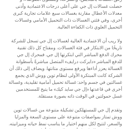
حصلت غسالات إل جي على أعلى درجات الاعتمادية وأدنى
معدلات الأعطال مقارنة بغسالات سبع علامات تجارية كبرى
أخرى، وفي فئتي الغسالات ذات التحميل الأمامي وغسالات
التحميل العلوي ذات الكفاءة العالية.
ولا ريب أن الاعتمادية العالية لغسالات إل جي تسجل للشركة
تاريخًا من الابتكار في فئة الغسالات. ومفتاح كل ذلك تقنية
محرك الدفع المباشر التي ابتكرتها إل جي. فمحرك إل جي
للدفع المباشر «دايركت درايف» المتصل مباشرةً بأسطوانة
الغسالة يعزز أداءها ويرفع مستوى متانتها. ويضاف إلى ذلك أن
الشركة كانت المبتكرة الأولى لنظام توين ووش الذي يجمع
غسالتين في جسم واحد: غسالة تحميل أمامية تقليدية، وغسالة
أخرى في قاعدتها «إل جي سايد كيك» ما يتيح للمستخدمين
غسل حمولتين في الوقت ذاته بصورة مستقلة.
وتقدم إل جي للمستهلكين تشكيلة متنوعة من غسالات توين
ووش تمتاز بمواصفات متنوعة على مستوى السعة والمزايا
والسعر، لتتيح لكل منهم اختيار ما يناسب نمط حياته وميزانيته.