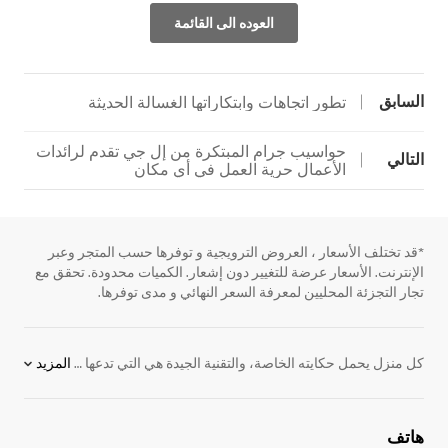
العوده الى القائمة
السابق
تطور اتجاهات وابتكاراتها الغسالة الحديثة
حواسيب جرام المبتكرة من إل جي تقدم لرائدات
التالي
الأعمال حرية العمل في أي مكان
*قد تختلف الأسعار ، العروض الترويجية و توفرها حسب المتجر وعبر
الإنترنت. الأسعار عرضة للتغيير دون إشعار. الكميات محدودة. تحقق مع
تجار التجزئة المحليين لمعرفة السعر النهائي و مدى توفرها.
كل منزل يحمل حكايته الخاصة، والتقنية الجيدة هي التي تدعها تتشكل بشكل طبيعي دون أن تفرض نفسها. تُحيي
المزيد
هاتف