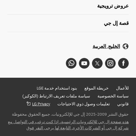
عروض ترويجية
قصة إل جي
الخليج, العربية
للأعمال
خريطة الموقع
بنود استخدام خدمة LGE
سياسة الخصوصية
سياسة ملفات تعريف الارتباط (الكوكيز)
قانوني
تعليمات وصول ذوي الاحتياجات
LG Privacy
حقوق النشر 2009-2025 إل جي للإلكترونيات. جميع الحقوق محفوظة
هذه صفحة إل جي للإلكترونيات الرئيسية، إذا كنت ترغب في التواصل مع
شركة إل جي أو الشركات الأخرى التابعة لها يرجى النقر فوق