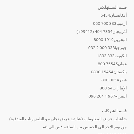
قسم المستهلكين
أفغانستان5454
أرمينيا333 700 060
أذربيجان7354 404 (99412+)
البحرين1919 8000
جورجيا333 000 2 032
الكويت333 1833
عمان75545 800
باكستان15454 0800
قطر0054 800
الإمارات54 800
اليمن+967 1 264 096
قسم الشركات
شاشات عرض المعلومات (شاشة عرض تجاريه و التلفزيونات الفندقية)
من يوم الاحد الى الخميس من الساعه ٨ص الى ٥م