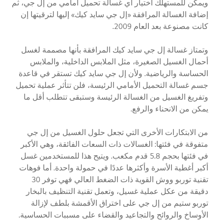
ويمكن للمستهلك اختيار أي غسالة تحميل أمامي من إل جي، ثم
إضافة الغسالة المرافقة «إل جي سايد كيك» إليها لترقيتها إن
كانت مصنوعة بعد العام 2009.
وتمتاز غسالة إل جي سايد كيك المرافقة بأنها مصممة لغسل
أحمال الغسيل الصغيرة، مثل الملابس الداخلية، والملابس
الحساسة والرياضية. ولأن إل جي سايد كيك تستقر في قاعدة
جسم غسالة التحميل الأمامي الرئيسة، فلن تتأثر عملية تحميل
وتفريغ الغسيل من الغسالة الرئيسة وستبقى تتطلب أقل ما
يمكن من الانحناء والرفع.
من الابتكارات الأخرى التي تجعل حلول الغسيل من إل جي
متفوقة في فئتها: الغسالات ذات السعات الفائقة، وهي الأكبر
في فئتها بحجم 5.8 قدم مكعب. ويتيح هذا للمستخدمين غسل
أكبر أغطية الأسرة وأكثرها عددًا في حمولة واحدة. أما فوهات
تقنية توربو ووش القوية ذات الضغط العالي فهي توفر 30
دقيقة من عكل عملية غسيل، وتعمل تقنية التنظيف بالبخار
توربو ستيم من إل جي على اختراق الأقمشة بلطف لإزالة
الأوساخ والروائح والتجاعيد والقضاء على مسببات الحساسية.