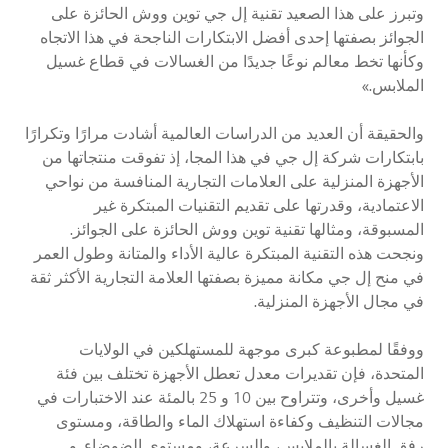
وتبرز على هذا الصعيد تقنية إل جي توين ووش الحائزة على
الجوائز بصفتها إحدى أفضل الابتكارات الناجحة في هذا الاتجاه
وكأنها تخط معالم نوعًا جديدًا من الغسالات في قطاع غسيل
الملابس.»
والحقيقة أن العديد من الدراسات العالمية أشادت مرارًا وتكرارًا
بابتكارات شركة إل جي في هذا المجا، إذ تفوقت منتجاتها من
الأجهزة المنزلية على العلامات التجارية المنافسة من نواحي
الاعتمادية، وقدرتها على تقديم التقنيات المبتكرة غير
المسبوقة، ومثالها تقنية توين ووش الحائزة على الجوائز.
ونجحت هذه التقنية المبتكرة عالية الأداء والمتانة وطول العمر
في منح إل جي مكانة مميزة بصفتها العلامة التجارية الأكثر ثقة
في مجال الأجهزة المنزلية.
ووفقًا لمطبوعة كبرى موجهة للمستهلكين في الولايات
المتحدة، فإن تقديرات معدل تعطل الأجهزة تختلف بين فئة
غسيل وأخرى، وتتراوح بين 10 و 25 بالمئة عند الاختبارات في
مجالات التنظيف وكفاءة استهلاك الماء والطاقة، ومستوى
رفق الغسالة بالملابس، والسرعة، ومستوى الضوضاء. و