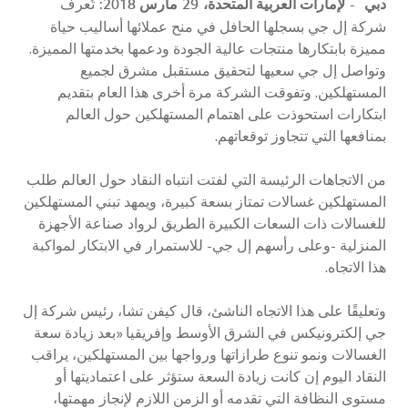
دبي
-
لإمارات العربية المتحدة،
29
مارس 2018:
تُعرف
شركة إل جي بسجلها الحافل في منح عملائها أساليب حياة
مميزة بابتكارها منتجات عالية الجودة ودعمها بخدمتها المميزة.
وتواصل إل جي سعيها لتحقيق مستقبل مشرق لجميع
المستهلكين. وتفوقت الشركة مرة أخرى هذا العام بتقديم
ابتكارات استحوذت على اهتمام المستهلكين حول العالم
بمنافعها التي تتجاوز توقعاتهم.
من الاتجاهات الرئيسة التي لفتت انتباه النقاد حول العالم طلب
المستهلكين غسالات تمتاز بسعة كبيرة، ويمهد تبني المستهلكين
للغسالات ذات السعات الكبيرة الطريق لرواد صناعة الأجهزة
المنزلية -وعلى رأسهم إل جي- للاستمرار في الابتكار لمواكبة
هذا الاتجاه.
وتعليقًا على هذا الاتجاه الناشئ، قال كيفن تشا، رئيس شركة إل
جي إلكترونيكس في الشرق الأوسط وإفريقيا «بعد زيادة سعة
الغسالات ونمو تنوع طرازاتها ورواجها بين المستهلكين، يراقب
النقاد اليوم إن كانت زيادة السعة ستؤثر على اعتماديتها أو
مستوى النظافة التي تقدمه أو الزمن اللازم لإنجاز مهمتها،