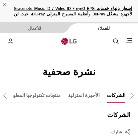
ose
إشعار بإنهاء خدمات Gracenote Music ID / Video ID / eyeQ EPG
لأجهزة مشغّل Blu-ray وأنظمة المسرح المنزلي Blu-ray، حيث لن
تكون متاحة بعد الآن.
للعملاء
للأعمال
Menu
بحث
حسا
نشرة صحفية
الشركات
الأجهزة المنزلية
منتجات تكنولوجيا المعلومات
تمرير لليمين
تم
الشركات
شارك