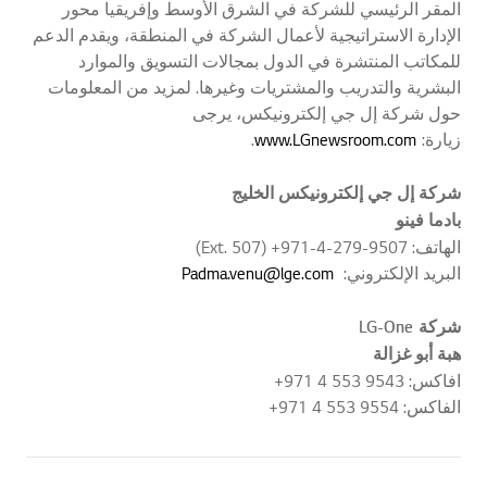
المقر الرئيسي للشركة في الشرق الأوسط وإفريقيا محور
الإدارة الاستراتيجية لأعمال الشركة في المنطقة، ويقدم الدعم
للمكاتب المنتشرة في الدول بمجالات التسويق والموارد
البشرية والتدريب والمشتريات وغيرها. لمزيد من المعلومات
حول شركة إل جي إلكترونيكس، يرجى
زيارة:
www.LGnewsroom.com
.
شركة إل جي إلكترونيكس الخليج
بادما فينو
الهاتف: 9507-279-4-971+ (Ext. 507)
البريد الإلكتروني:
Padma.venu@lge.com
شركة
LG-One
هبة أبو غزالة
افاكس: 9543 553 4 971+
الفاكس: 9554 553 4 971+