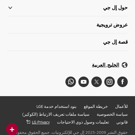
حول إل جي
عروض ترويجية
قصة إل جي
الخليج, العربية
للأعمال
خريطة الموقع
بنود استخدام خدمة LGE
سياسة الخصوصية
سياسة ملفات تعريف الارتباط (الكوكيز)
قانوني
تعليمات وصول ذوي الاحتياجات
LG Privacy
حقوق النشر 2009-2025 إل جي للإلكترونيات. جميع الحقوق محفوظة