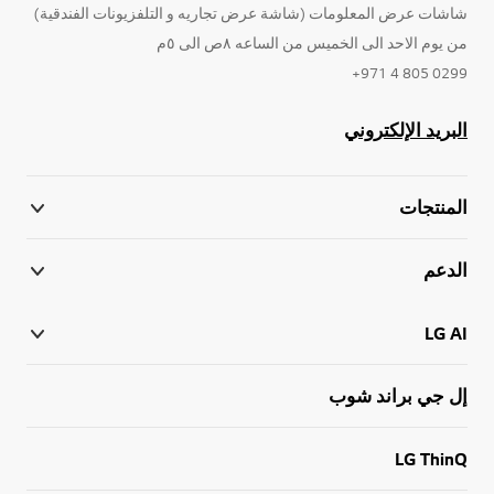
شاشات عرض المعلومات (شاشة عرض تجاريه و التلفزيونات الفندقية)
من يوم الاحد الى الخميس من الساعه ٨ص الى ٥م
0299 805 4 971+
البريد الإلكتروني
المنتجات
الدعم
LG AI
إل جي براند شوب
LG ThinQ