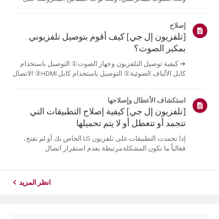
الشاشة.تختلف اللغات المتاحة حسب المنطقة، ويمكنك اختيار
اللغات المدرجة فقط.قد يختلف مسار الإعدادات حسب إصدار
إصلاح
نظام التشغيل web...
[تلفزيون إل جي] كيف أقوم بتوصيل تلفزيوني
بمكبر الصوت؟
➔ كيفية توصيل التلفزيون وجهاز الصوت① التوصيل باستخدام
كابل الألياف الضوئية② التوصيل باستخدام كابل HDMI③ الاتصال
باستخدام البلوتوث※ قد تختلف أزرار جهاز التحكم عن بعد عن
أزرار الجهاز نفسه، وذلك حسب الطراز.جرب هذا-------الاتصال
استكشاف الأعطال وإصلاحها
باستخدام كابل ا...
[تلفزيون إل جي] كيفية إصلاح التطبيقات التي
تتجمد أو تتعطل أو لا يتم تحميلها
إذا تجمدت التطبيقات على تلفزيون LG الخاص بك أو لم تفتح،
فغالباً ما تكون المشكلةمرتبطة بعدم استقرار اتصال
الشبكة.تحقق من توصيلات الكابلات بين التلفزيون وجهاز التوجيه
الخاص بك، ثم تحقق من حالةالشبكة في قائمة [الإعدادات]
الخاصة بالتلفزيون.حاول...
انظر المزيد