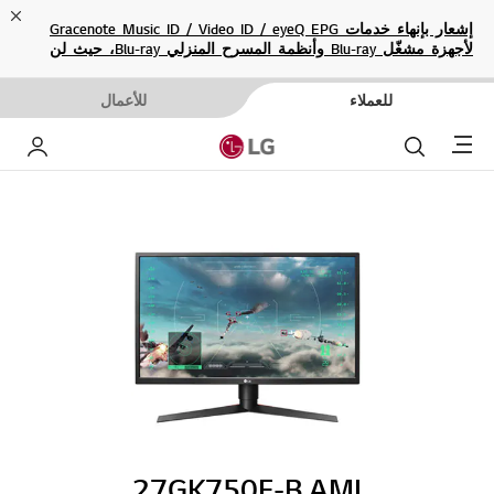
ose
إشعار بإنهاء خدمات Gracenote Music ID / Video ID / eyeQ EPG
لأجهزة مشغّل Blu-ray وأنظمة المسرح المنزلي Blu-ray، حيث لن
تكون متاحة بعد الآن.
للعملاء
للأعمال
Menu
بحث
حساب إ
27GK750F-B.AMI