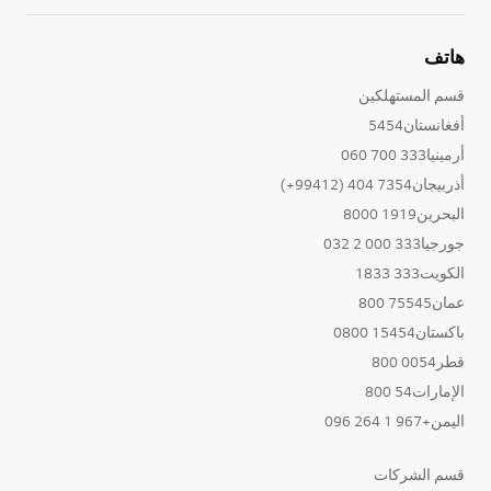
هاتف
قسم المستهلكين
أفغانستان5454
أرمينيا333 700 060
أذربيجان7354 404 (99412+)
البحرين1919 8000
جورجيا333 000 2 032
الكويت333 1833
عمان75545 800
باكستان15454 0800
قطر0054 800
الإمارات54 800
اليمن+967 1 264 096
قسم الشركات