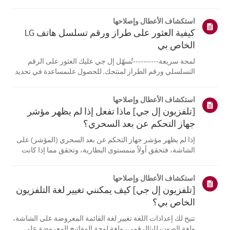
الكمبيوتر المحمول، قادرة على الاتصالبنفس الشبكة.إذا لم
تتمكن أي من الأجهزة من الاتصال، فمن المرجح أن المشكلة
استكشاف الأعطال وإصلاحها
تكمن في جها...
كيفية العثور على طراز ورقم تسلسل هاتف LG
الخاص بي
لمحة سريعة----------تُسهّل إل جي عليك العثور على الرقم
التسلسلي ورقم الطراز لمنتجك. للحصول علىمساعدة في تحديد
موقع معلومات منتجك، اختر منتج إل جي الخاص بك من الفئات
أدناه.اختر منتجكتم إنشاء هذا الدليل لجميع الطرازات، لذا قد
استكشاف الأعطال وإصلاحها
تختلف الصور أو ا...
[تلفزيون إل جي] ماذا تفعل إذا لم يظهر مؤشر
جهاز التحكم عن بعد السحري؟
إذا لم يظهر مؤشر جهاز التحكم عن بعد السحري (المؤشر) على
الشاشة، فتحقق أولاً منمستوى البطارية، وتحقق مما إذا كانت
ميزة [التوجيه الصوتي] مفعلة.إذا كانت البطاريات والإعدادات
صحيحة، فقد يكون السبب هو فصل جهاز التحكم عن بُعدعن
استكشاف الأعطال وإصلاحها
التلفزيون. أعد تسج...
[تلفزيون إل جي] كيف يمكنني تغيير لغة التلفزيون
الخاص بي؟
تتيح لك إعدادات اللغة تغيير لغة القائمة المعروضة على الشاشة،
ولغة الصوت للبثالرقمي، ولغة لوحة المفاتيح المعروضة على