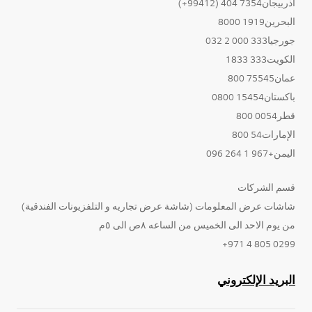
أذربيجان7354 404 (99412+)
البحرين1919 8000
جورجيا333 000 2 032
الكويت333 1833
عمان75545 800
باكستان15454 0800
قطر0054 800
الإمارات54 800
اليمن+967 1 264 096
قسم الشركات
شاشات عرض المعلومات (شاشة عرض تجاريه و التلفزيونات الفندقية)
من يوم الاحد الى الخميس من الساعه ٨ص الى ٥م
0299 805 4 971+
البريد الإلكتروني