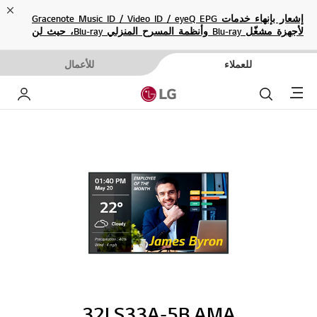
ose
إشعار بإنهاء خدمات Gracenote Music ID / Video ID / eyeQ EPG
لأجهزة مشغّل Blu-ray وأنظمة المسرح المنزلي Blu-ray، حيث لن
تكون متاحة بعد الآن.
للعملاء
للأعمال
Menu
بحث
حساب إ
32LS33A-5B.AMA