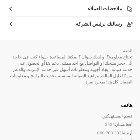
ملاحظات العملاء
رسالتك لرئيس الشركة
الدعم
تحتاج معلومة؟ او لديك سؤال ؟ يمكننا المساعدة. سواء كنت فى حاجة
الى حجز منتجك او التواصل مع احد ممثلى دعم LG أو الحصول على
خدمة صيانة. إيجاد أجوبة ومعلومات أسهل عبر خدمة الإنترنت والدعم
منLG دليل المالك, مواعيد الصيانة المناسبة, تحديث البرامج و معلومات
الضمان كل هذا بمجرد نقرة.
هاتف
قسم المستهلكين
أفغانستان5454
أرمينيا333 700 060