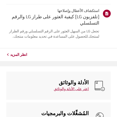
موقع معلومات منتجك، اختر منتج إل جي الخاص بك من الفئات
أدناه.اختر منتجكتم إنشاء هذا الدليل لجميع الطرازات، لذا قد
استكشاف الأعطال وإصلاحها
تختلف الصور أو ا...
[تلفزيون LG] كيفية العثور على طراز LG والرقم
التسلسلي
تجعل LG من السهل العثور على الرقم التسلسلي ورقم الطراز
لمنتجك.للحصول على المساعدة في تحديد معلومات منتجك،
اختر منتج LG الخاص بك من الفئاتأدناه.تلفزيونيمكن العثور على
الطراز و/أو الرقم التسلسلي في الموقع التالي: * على الجزء
الخلفي من الوحدة ...
انظر المزيد
الأدلة والوثائق
اعثر على الأدلة والوثائق
المُشغِّلات والبرمجيات