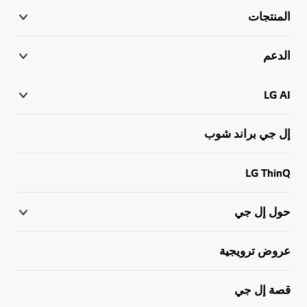
المنتجات
الدعم
LG AI
إل جي براند شوب
LG ThinQ
حول إل جي
عروض ترويجية
قصة إل جي