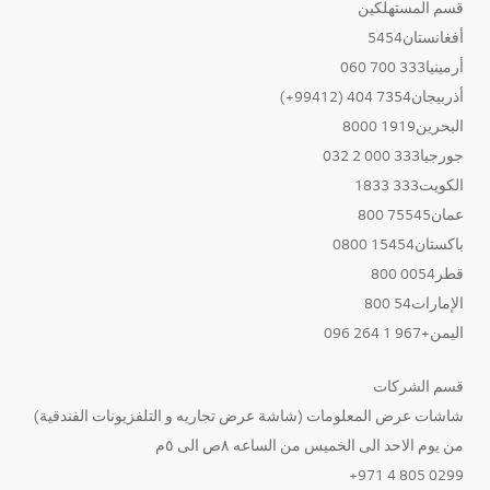
قسم المستهلكين
أفغانستان5454
أرمينيا333 700 060
أذربيجان7354 404 (99412+)
البحرين1919 8000
جورجيا333 000 2 032
الكويت333 1833
عمان75545 800
باكستان15454 0800
قطر0054 800
الإمارات54 800
اليمن+967 1 264 096
قسم الشركات
شاشات عرض المعلومات (شاشة عرض تجاريه و التلفزيونات الفندقية)
من يوم الاحد الى الخميس من الساعه ٨ص الى ٥م
0299 805 4 971+