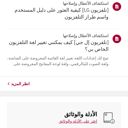
استكشاف الأعطال وإصلاحها
التلفزيون. أعد تسج...
[تلفزيون LG] كيفية العثور على دليل المستخدم
واسم طراز التلفزيون
استكشاف الأعطال وإصلاحها
[تلفزيون إل جي] كيف يمكنني تغيير لغة التلفزيون
الخاص بي؟
تتيح لك إعدادات اللغة تغيير لغة القائمة المعروضة على الشاشة،
ولغة الصوت للبثالرقمي، ولغة لوحة المفاتيح المعروضة على
الشاشة.تختلف اللغات المتاحة حسب المنطقة، ويمكنك اختيار
اللغات المدرجة فقط.قد يختلف مسار الإعدادات حسب إصدار
نظام التشغيل web...
انظر المزيد
الأدلة والوثائق
اعثر على الأدلة والوثائق