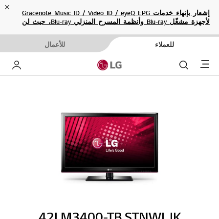
ose
إشعار بإنهاء خدمات Gracenote Music ID / Video ID / eyeQ EPG
لأجهزة مشغّل Blu-ray وأنظمة المسرح المنزلي Blu-ray، حيث لن
تكون متاحة بعد الآن.
للعملاء
للأعمال
Menu
بحث
حساب إ
42LM3400-TB.STNWLJK