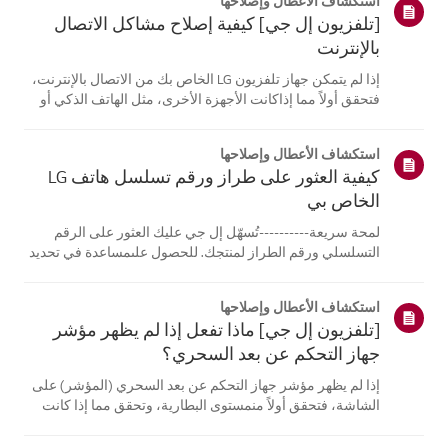
استكشاف الأعطال وإصلاحها
[تلفزيون إل جي] كيفية إصلاح مشاكل الاتصال
بالإنترنت
إذا لم يتمكن جهاز تلفزيون LG الخاص بك من الاتصال بالإنترنت،
فتحقق أولاً مما إذاكانت الأجهزة الأخرى، مثل الهاتف الذكي أو
الكمبيوتر المحمول، قادرة على الاتصالبنفس الشبكة.إذا لم
تتمكن أي من الأجهزة من الاتصال، فمن المرجح أن المشكلة
استكشاف الأعطال وإصلاحها
تكمن في جها...
كيفية العثور على طراز ورقم تسلسل هاتف LG
الخاص بي
لمحة سريعة----------تُسهّل إل جي عليك العثور على الرقم
التسلسلي ورقم الطراز لمنتجك. للحصول علىمساعدة في تحديد
موقع معلومات منتجك، اختر منتج إل جي الخاص بك من الفئات
أدناه.اختر منتجكتم إنشاء هذا الدليل لجميع الطرازات، لذا قد
استكشاف الأعطال وإصلاحها
تختلف الصور أو ا...
[تلفزيون إل جي] ماذا تفعل إذا لم يظهر مؤشر
جهاز التحكم عن بعد السحري؟
إذا لم يظهر مؤشر جهاز التحكم عن بعد السحري (المؤشر) على
الشاشة، فتحقق أولاً منمستوى البطارية، وتحقق مما إذا كانت
ميزة [التوجيه الصوتي] مفعلة.إذا كانت البطاريات والإعدادات
صحيحة، فقد يكون السبب هو فصل جهاز التحكم عن بُعدعن