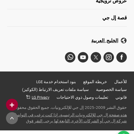
عروض ترويجية
قصة إل جي
الخليج, العربية
للأعمال
خريطة الموقع
بنود استخدام خدمة LGE
سياسة الخصوصية
سياسة ملفات تعريف الارتباط (الكوكيز)
قانوني
تعليمات وصول ذوي الاحتياجات
LG Privacy
حقوق النشر 2009-2025 إل جي للإلكترونيات. جميع الحقوق محفوظة
هذه صفحة إل جي للإلكترونيات الرئيسية، إذا كنت ترغب في التواصل مع
شركة إل جي أو الشركات الأخرى التابعة لها يرجى النقر فوق