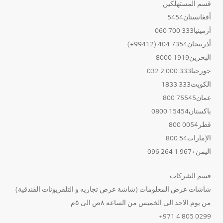
قسم المستهلكين
أفغانستان5454
أرمينيا333 700 060
أذربيجان7354 404 (99412+)
البحرين1919 8000
جورجيا333 000 2 032
الكويت333 1833
عمان75545 800
باكستان15454 0800
قطر0054 800
الإمارات54 800
اليمن+967 1 264 096
قسم الشركات
شاشات عرض المعلومات (شاشة عرض تجاريه و التلفزيونات الفندقية)
من يوم الاحد الى الخميس من الساعه ٨ص الى ٥م
0299 805 4 971+