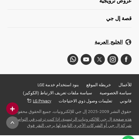
عروض ترويجية
قصة إل جي
الخليج, العربية
للأعمال
خريطة الموقع
بنود استخدام خدمة LGE
سياسة الخصوصية
سياسة ملفات تعريف الارتباط (الكوكيز)
قانوني
تعليمات وصول ذوي الاحتياجات
LG Privacy
حقوق النشر 2009-2025 إل جي للإلكترونيات. جميع الحقوق محفوظة
هذه صفحة إل جي للإلكترونيات الرئيسية، إذا كنت ترغب في التواصل مع
شركة إل جي أو الشركات الأخرى التابعة لها يرجى النقر فوق