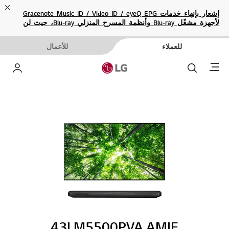
ose
إشعار بإنهاء خدمات Gracenote Music ID / Video ID / eyeQ EPG
لأجهزة مشغّل Blu-ray وأنظمة المسرح المنزلي Blu-ray، حيث لن
تكون متاحة بعد الآن.
للعملاء
للأعمال
Menu
بحث
حساب إ
43LM5500PVA.AMIE