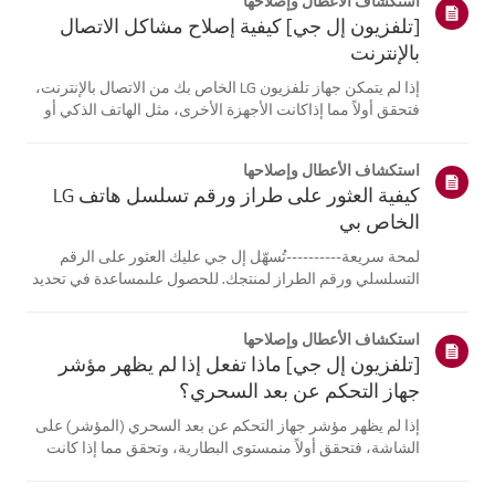
استكشاف الأعطال وإصلاحها
[تلفزيون إل جي] كيفية إصلاح مشاكل الاتصال
بالإنترنت
إذا لم يتمكن جهاز تلفزيون LG الخاص بك من الاتصال بالإنترنت،
فتحقق أولاً مما إذاكانت الأجهزة الأخرى، مثل الهاتف الذكي أو
الكمبيوتر المحمول، قادرة على الاتصالبنفس الشبكة.إذا لم
تتمكن أي من الأجهزة من الاتصال، فمن المرجح أن المشكلة
استكشاف الأعطال وإصلاحها
تكمن في جها...
كيفية العثور على طراز ورقم تسلسل هاتف LG
الخاص بي
لمحة سريعة----------تُسهّل إل جي عليك العثور على الرقم
التسلسلي ورقم الطراز لمنتجك. للحصول علىمساعدة في تحديد
موقع معلومات منتجك، اختر منتج إل جي الخاص بك من الفئات
أدناه.اختر منتجكتم إنشاء هذا الدليل لجميع الطرازات، لذا قد
استكشاف الأعطال وإصلاحها
تختلف الصور أو ا...
[تلفزيون إل جي] ماذا تفعل إذا لم يظهر مؤشر
جهاز التحكم عن بعد السحري؟
إذا لم يظهر مؤشر جهاز التحكم عن بعد السحري (المؤشر) على
الشاشة، فتحقق أولاً منمستوى البطارية، وتحقق مما إذا كانت
ميزة [التوجيه الصوتي] مفعلة.إذا كانت البطاريات والإعدادات
صحيحة، فقد يكون السبب هو فصل جهاز التحكم عن بُعدعن