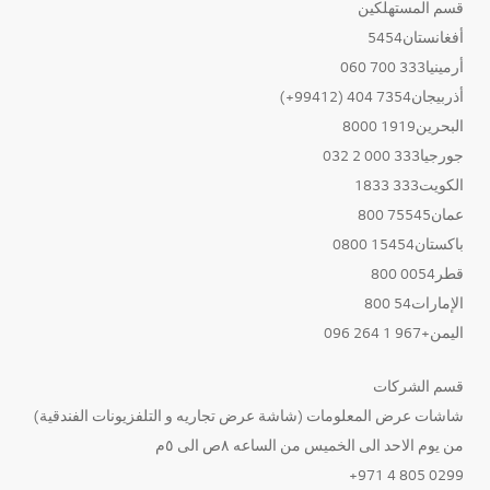
قسم المستهلكين
أفغانستان5454
أرمينيا333 700 060
أذربيجان7354 404 (99412+)
البحرين1919 8000
جورجيا333 000 2 032
الكويت333 1833
عمان75545 800
باكستان15454 0800
قطر0054 800
الإمارات54 800
اليمن+967 1 264 096
قسم الشركات
شاشات عرض المعلومات (شاشة عرض تجاريه و التلفزيونات الفندقية)
من يوم الاحد الى الخميس من الساعه ٨ص الى ٥م
0299 805 4 971+