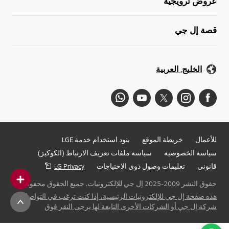
عروض ترويجية
قصة إل جي
الخليج, العربية
للأعمال
خريطة الموقع
بنود استخدام خدمة LGE
سياسة الخصوصية
سياسة ملفات تعريف الارتباط (الكوكيز)
قانوني
تعليمات وصول ذوي الاحتياجات
LG Privacy
حقوق النشر 2009-2025 إل جي للإلكترونيات. جميع الحقوق محفوظة
هذه صفحة إل جي للإلكترونيات الرئيسية، إذا كنت ترغب في التواصل مع
شركة إل جي أو الشركات الأخرى التابعة لها يرجى النقر فوق