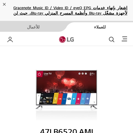
ose
إشعار بإنهاء خدمات Gracenote Music ID / Video ID / eyeQ EPG
لأجهزة مشغّل Blu-ray وأنظمة المسرح المنزلي Blu-ray، حيث لن
تكون متاحة بعد الآن.
للعملاء
للأعمال
Menu
بحث
حساب إ
47LB6520.AMI