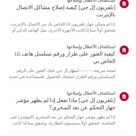
استكشاف الأعطال وإصلاحها
[تلفزيون إل جي] كيفية إصلاح مشاكل الاتصال
بالإنترنت
إذا لم يتمكن جهاز تلفزيون LG الخاص بك من الاتصال بالإنترنت،
فتحقق أولاً مما إذاكانت الأجهزة الأخرى، مثل الهاتف الذكي أو
الكمبيوتر المحمول، قادرة على الاتصالبنفس الشبكة.إذا لم
تتمكن أي من الأجهزة من الاتصال، فمن المرجح أن المشكلة
استكشاف الأعطال وإصلاحها
تكمن في جها...
كيفية العثور على طراز ورقم تسلسل هاتف LG
الخاص بي
لمحة سريعة----------تُسهّل إل جي عليك العثور على الرقم
التسلسلي ورقم الطراز لمنتجك. للحصول علىمساعدة في تحديد
موقع معلومات منتجك، اختر منتج إل جي الخاص بك من الفئات
أدناه.اختر منتجكتم إنشاء هذا الدليل لجميع الطرازات، لذا قد
استكشاف الأعطال وإصلاحها
تختلف الصور أو ا...
[تلفزيون إل جي] ماذا تفعل إذا لم يظهر مؤشر
جهاز التحكم عن بعد السحري؟
إذا لم يظهر مؤشر جهاز التحكم عن بعد السحري (المؤشر) على
الشاشة، فتحقق أولاً منمستوى البطارية، وتحقق مما إذا كانت
ميزة [التوجيه الصوتي] مفعلة.إذا كانت البطاريات والإعدادات
صحيحة، فقد يكون السبب هو فصل جهاز التحكم عن بُعدعن