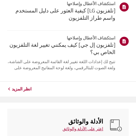
استكشاف الأعطال وإصلاحها
التلفزيون. أعد تسج...
[تلفزيون LG] كيفية العثور على دليل المستخدم
واسم طراز التلفزيون
استكشاف الأعطال وإصلاحها
[تلفزيون إل جي] كيف يمكنني تغيير لغة التلفزيون
الخاص بي؟
تتيح لك إعدادات اللغة تغيير لغة القائمة المعروضة على الشاشة،
ولغة الصوت للبثالرقمي، ولغة لوحة المفاتيح المعروضة على
الشاشة.تختلف اللغات المتاحة حسب المنطقة، ويمكنك اختيار
اللغات المدرجة فقط.قد يختلف مسار الإعدادات حسب إصدار
نظام التشغيل web...
انظر المزيد
الأدلة والوثائق
اعثر على الأدلة والوثائق