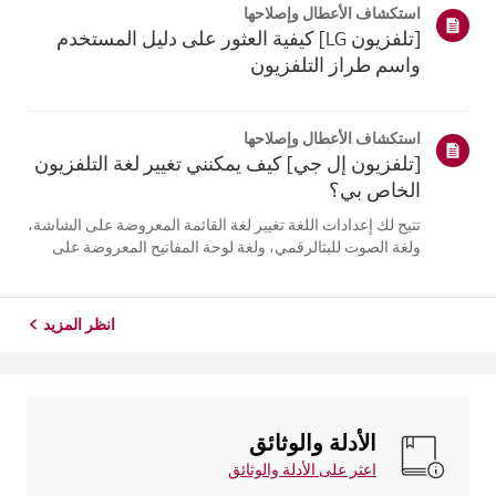
استكشاف الأعطال وإصلاحها
التلفزيون. أعد تسج...
[تلفزيون LG] كيفية العثور على دليل المستخدم
واسم طراز التلفزيون
استكشاف الأعطال وإصلاحها
[تلفزيون إل جي] كيف يمكنني تغيير لغة التلفزيون
الخاص بي؟
تتيح لك إعدادات اللغة تغيير لغة القائمة المعروضة على الشاشة،
ولغة الصوت للبثالرقمي، ولغة لوحة المفاتيح المعروضة على
الشاشة.تختلف اللغات المتاحة حسب المنطقة، ويمكنك اختيار
اللغات المدرجة فقط.قد يختلف مسار الإعدادات حسب إصدار
نظام التشغيل web...
انظر المزيد
الأدلة والوثائق
اعثر على الأدلة والوثائق