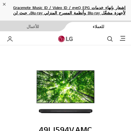
ose
إشعار بإنهاء خدمات Gracenote Music ID / Video ID / eyeQ EPG
لأجهزة مشغّل Blu-ray وأنظمة المسرح المنزلي Blu-ray، حيث لن
تكون متاحة بعد الآن.
للعملاء
للأعمال
Menu
بحث
حساب إ
49LJ594V.AMC