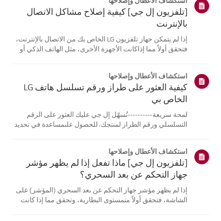
استكشاف الأعطال وإصلاحها
[تلفزيون إل جي] كيفية إصلاح مشاكل الاتصال
بالإنترنت
إذا لم يتمكن جهاز تلفزيون LG الخاص بك من الاتصال بالإنترنت،
فتحقق أولاً مما إذاكانت الأجهزة الأخرى، مثل الهاتف الذكي أو
الكمبيوتر المحمول، قادرة على الاتصالبنفس الشبكة.إذا لم
تتمكن أي من الأجهزة من الاتصال، فمن المرجح أن المشكلة
استكشاف الأعطال وإصلاحها
تكمن في جها...
كيفية العثور على طراز ورقم تسلسل هاتف LG
الخاص بي
لمحة سريعة----------تُسهّل إل جي عليك العثور على الرقم
التسلسلي ورقم الطراز لمنتجك. للحصول علىمساعدة في تحديد
موقع معلومات منتجك، اختر منتج إل جي الخاص بك من الفئات
أدناه.اختر منتجكتم إنشاء هذا الدليل لجميع الطرازات، لذا قد
استكشاف الأعطال وإصلاحها
تختلف الصور أو ا...
[تلفزيون إل جي] ماذا تفعل إذا لم يظهر مؤشر
جهاز التحكم عن بعد السحري؟
إذا لم يظهر مؤشر جهاز التحكم عن بعد السحري (المؤشر) على
الشاشة، فتحقق أولاً منمستوى البطارية، وتحقق مما إذا كانت
ميزة [التوجيه الصوتي] مفعلة.إذا كانت البطاريات والإعدادات
صحيحة، فقد يكون السبب هو فصل جهاز التحكم عن بُعدعن