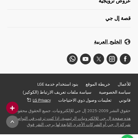
عروض ترويجية
قصة إل جي
الخليج, العربية
للأعمال
خريطة الموقع
بنود استخدام خدمة LGE
سياسة الخصوصية
سياسة ملفات تعريف الارتباط (الكوكيز)
قانوني
تعليمات وصول ذوي الاحتياجات
LG Privacy
حقوق النشر 2009-2025 إل جي للإلكترونيات. جميع الحقوق محفوظة
هذه صفحة إل جي للإلكترونيات الرئيسية، إذا كنت ترغب في التواصل مع
شركة إل جي أو الشركات الأخرى التابعة لها يرجى النقر فوق