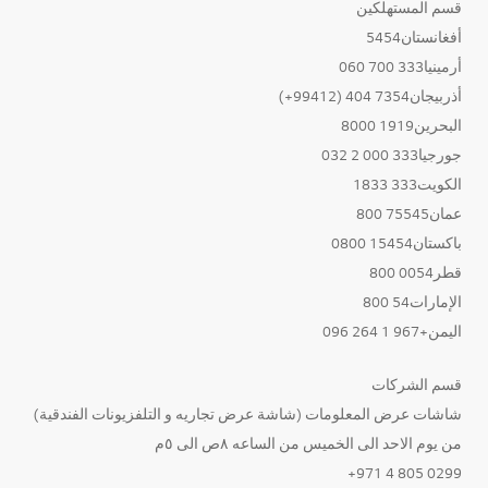
قسم المستهلكين
أفغانستان5454
أرمينيا333 700 060
أذربيجان7354 404 (99412+)
البحرين1919 8000
جورجيا333 000 2 032
الكويت333 1833
عمان75545 800
باكستان15454 0800
قطر0054 800
الإمارات54 800
اليمن+967 1 264 096
قسم الشركات
شاشات عرض المعلومات (شاشة عرض تجاريه و التلفزيونات الفندقية)
من يوم الاحد الى الخميس من الساعه ٨ص الى ٥م
0299 805 4 971+