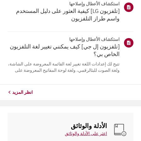
استكشاف الأعطال وإصلاحها
التلفزيون. أعد تسج...
[تلفزيون LG] كيفية العثور على دليل المستخدم
واسم طراز التلفزيون
استكشاف الأعطال وإصلاحها
[تلفزيون إل جي] كيف يمكنني تغيير لغة التلفزيون
الخاص بي؟
تتيح لك إعدادات اللغة تغيير لغة القائمة المعروضة على الشاشة،
ولغة الصوت للبثالرقمي، ولغة لوحة المفاتيح المعروضة على
الشاشة.تختلف اللغات المتاحة حسب المنطقة، ويمكنك اختيار
اللغات المدرجة فقط.قد يختلف مسار الإعدادات حسب إصدار
نظام التشغيل web...
انظر المزيد
الأدلة والوثائق
اعثر على الأدلة والوثائق