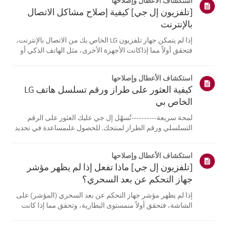
استكشاف الأعطال وإصلاحها
[تلفزيون إل جي] كيفية إصلاح مشاكل الاتصال
بالإنترنت
إذا لم يتمكن جهاز تلفزيون LG الخاص بك من الاتصال بالإنترنت،
فتحقق أولاً مما إذاكانت الأجهزة الأخرى، مثل الهاتف الذكي أو
الكمبيوتر المحمول، قادرة على الاتصالبنفس الشبكة.إذا لم
تتمكن أي من الأجهزة من الاتصال، فمن المرجح أن المشكلة
استكشاف الأعطال وإصلاحها
تكمن في جها...
كيفية العثور على طراز ورقم تسلسل هاتف LG
الخاص بي
لمحة سريعة----------تُسهّل إل جي عليك العثور على الرقم
التسلسلي ورقم الطراز لمنتجك. للحصول علىمساعدة في تحديد
موقع معلومات منتجك، اختر منتج إل جي الخاص بك من الفئات
أدناه.اختر منتجكتم إنشاء هذا الدليل لجميع الطرازات، لذا قد
استكشاف الأعطال وإصلاحها
تختلف الصور أو ا...
[تلفزيون إل جي] ماذا تفعل إذا لم يظهر مؤشر
جهاز التحكم عن بعد السحري؟
إذا لم يظهر مؤشر جهاز التحكم عن بعد السحري (المؤشر) على
الشاشة، فتحقق أولاً منمستوى البطارية، وتحقق مما إذا كانت
ميزة [التوجيه الصوتي] مفعلة.إذا كانت البطاريات والإعدادات
صحيحة، فقد يكون السبب هو فصل جهاز التحكم عن بُعدعن