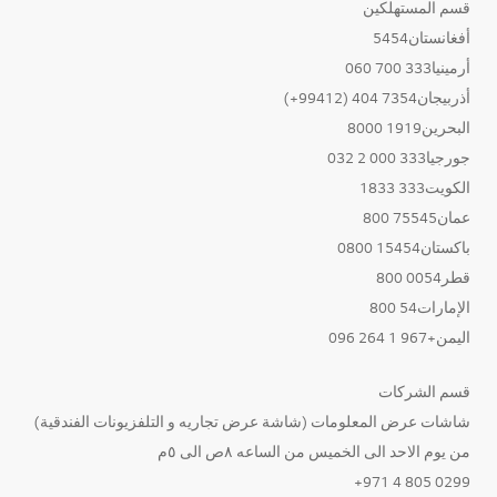
قسم المستهلكين
أفغانستان5454
أرمينيا333 700 060
أذربيجان7354 404 (99412+)
البحرين1919 8000
جورجيا333 000 2 032
الكويت333 1833
عمان75545 800
باكستان15454 0800
قطر0054 800
الإمارات54 800
اليمن+967 1 264 096
قسم الشركات
شاشات عرض المعلومات (شاشة عرض تجاريه و التلفزيونات الفندقية)
من يوم الاحد الى الخميس من الساعه ٨ص الى ٥م
0299 805 4 971+