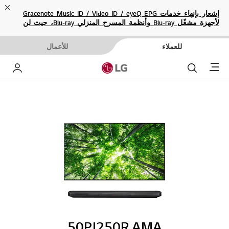
ose
إشعار بإنهاء خدمات Gracenote Music ID / Video ID / eyeQ EPG
لأجهزة مشغّل Blu-ray وأنظمة المسرح المنزلي Blu-ray، حيث لن
تكون متاحة بعد الآن.
للعملاء
للأعمال
Menu
بحث
حساب إ
50PJ250R.AMA