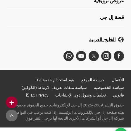
عروض ترويجية
قصة إل جي
الخليج, العربية
للأعمال
خريطة الموقع
بنود استخدام خدمة LGE
سياسة الخصوصية
سياسة ملفات تعريف الارتباط (الكوكيز)
قانوني
تعليمات وصول ذوي الاحتياجات
LG Privacy
حقوق النشر 2009-2025 إل جي للإلكترونيات. جميع الحقوق محفوظة
هذه صفحة إل جي للإلكترونيات الرئيسية، إذا كنت ترغب في التواصل مع
شركة إل جي أو الشركات الأخرى التابعة لها يرجى النقر فوق