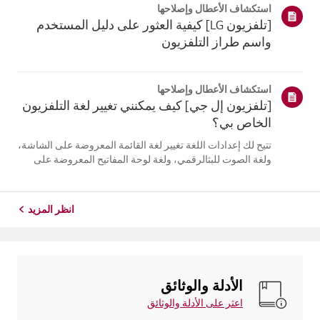
استكشاف الأعطال وإصلاحها
التلفزيون. أعد تسج...
[تلفزيون LG] كيفية العثور على دليل المستخدم
واسم طراز التلفزيون
استكشاف الأعطال وإصلاحها
[تلفزيون إل جي] كيف يمكنني تغيير لغة التلفزيون
الخاص بي؟
تتيح لك إعدادات اللغة تغيير لغة القائمة المعروضة على الشاشة،
ولغة الصوت للبثالرقمي، ولغة لوحة المفاتيح المعروضة على
الشاشة.تختلف اللغات المتاحة حسب المنطقة، ويمكنك اختيار
اللغات المدرجة فقط.قد يختلف مسار الإعدادات حسب إصدار
نظام التشغيل web...
انظر المزيد
الأدلة والوثائق
اعثر على الأدلة والوثائق