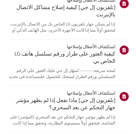
استكشاف الأعطال وإصلاحها
[تلفزيون إل جي] كيفية إصلاح مشاكل الاتصال
بالإنترنت
إذا لم يتمكن جهاز تلفزيون LG الخاص بك من الاتصال بالإنترنت،
فتحقق أولاً مما إذاكانت الأجهزة الأخرى، مثل الهاتف الذكي أو
الكمبيوتر المحمول، قادرة على الاتصالبنفس الشبكة.إذا لم
تتمكن أي من الأجهزة من الاتصال، فمن المرجح أن المشكلة
استكشاف الأعطال وإصلاحها
تكمن في جها...
كيفية العثور على طراز ورقم تسلسل هاتف LG
الخاص بي
لمحة سريعة----------تُسهّل إل جي عليك العثور على الرقم
التسلسلي ورقم الطراز لمنتجك. للحصول علىمساعدة في تحديد
موقع معلومات منتجك، اختر منتج إل جي الخاص بك من الفئات
أدناه.اختر منتجكتم إنشاء هذا الدليل لجميع الطرازات، لذا قد
استكشاف الأعطال وإصلاحها
تختلف الصور أو ا...
[تلفزيون إل جي] ماذا تفعل إذا لم يظهر مؤشر
جهاز التحكم عن بعد السحري؟
إذا لم يظهر مؤشر جهاز التحكم عن بعد السحري (المؤشر) على
الشاشة، فتحقق أولاً منمستوى البطارية، وتحقق مما إذا كانت
ميزة [التوجيه الصوتي] مفعلة.إذا كانت البطاريات والإعدادات
صحيحة، فقد يكون السبب هو فصل جهاز التحكم عن بُعدعن