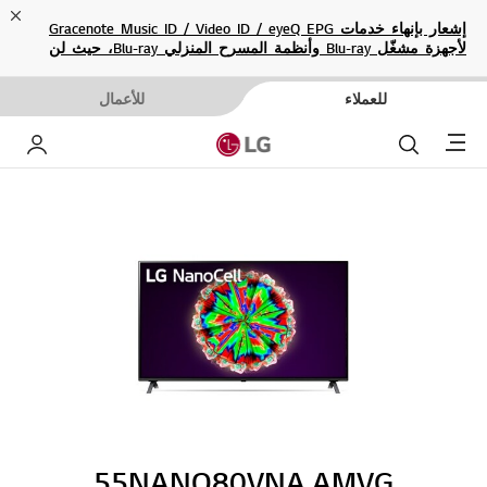
ose
إشعار بإنهاء خدمات Gracenote Music ID / Video ID / eyeQ EPG
لأجهزة مشغّل Blu-ray وأنظمة المسرح المنزلي Blu-ray، حيث لن
تكون متاحة بعد الآن.
للعملاء
للأعمال
Menu
بحث
حساب إ
55NANO80VNA.AMVG