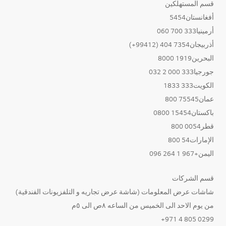
قسم المستهلكين
أفغانستان5454
أرمينيا333 700 060
أذربيجان7354 404 (99412+)
البحرين1919 8000
جورجيا333 000 2 032
الكويت333 1833
عمان75545 800
باكستان15454 0800
قطر0054 800
الإمارات54 800
اليمن+967 1 264 096
قسم الشركات
شاشات عرض المعلومات (شاشة عرض تجاريه و التلفزيونات الفندقية)
من يوم الاحد الى الخميس من الساعه ٨ص الى ٥م
0299 805 4 971+