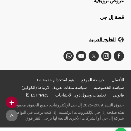
عروض ترويجية
قصة إل جي
الخليج, العربية
للأعمال
خريطة الموقع
بنود استخدام خدمة LGE
سياسة الخصوصية
سياسة ملفات تعريف الارتباط (الكوكيز)
قانوني
تعليمات وصول ذوي الاحتياجات
LG Privacy
حقوق النشر 2009-2025 إل جي للإلكترونيات. جميع الحقوق محفوظة
هذه صفحة إل جي للإلكترونيات الرئيسية، إذا كنت ترغب في التواصل مع
شركة إل جي أو الشركات الأخرى التابعة لها يرجى النقر فوق