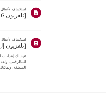
استكشاف الأعطال و
استكشاف الأعطال و
تتيح لك إعدادات 
للبثالرقمي، ولغة
المنطقة، ويمكنك 
نظام التشغيل web...