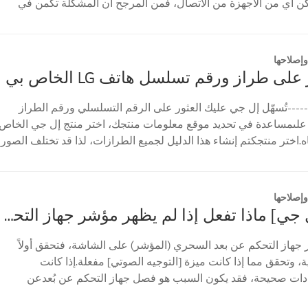
مكن أي من الأجهزة من الاتصال، فمن المرجح أن المشكلة تكمن في
إصلاحها
على طراز ورقم تسلسل هاتف LG الخاص بي
----تُسهّل إل جي عليك العثور على الرقم التسلسلي ورقم الطراز
علىمساعدة في تحديد موقع معلومات منتجك، اختر منتج إل جي الخاص
ه.اختر منتجكتم إنشاء هذا الدليل لجميع الطرازات، لذا قد تختلف الصور
إصلاحها
[تلفزيون إل جي] ماذا تفعل إذا لم يظهر مؤشر جهاز التحكم عن بعد السحري؟
 جهاز التحكم عن بعد السحري (المؤشر) على الشاشة، فتحقق أولاً
 وتحقق مما إذا كانت ميزة [التوجيه الصوتي] مفعلة.إذا كانت
ادات صحيحة، فقد يكون السبب هو فصل جهاز التحكم عن بُعدعن
...