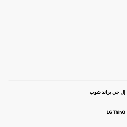
إل جي براند شوب
LG ThinQ