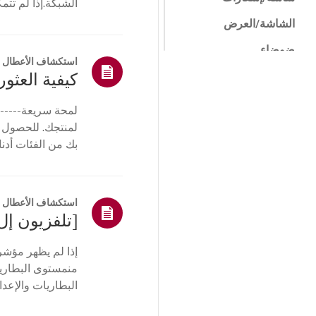
الشبكة.إذا لم تت
جها...
الشاشة/العرض
ضوضاء
استكشاف الأعطال و
الحرارة/الرائحة
كيفية العثور 
مستحضرات التجميل /
لمحة سريعة------
المادية
لمنتجك. للحصول 
التحكم عن بعد /
بك من الفئات أدنا
الأزرار
أو ا...
القائمة/الإعدادات
التثبيت/التوصيل
استكشاف الأعطال و
اتصالات/التثبيت
الصفحة
إذا لم يظهر مؤشر
الرئيسية/ThinQ/
منمستوى البطارية،
الشبكة/التطبيقات
البطاريات والإعد
أخرى
التلفزيون. أعد تسج