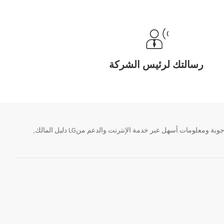
رسالتك لرئيس الشركة
تحتاج معلومة؟ او لديك سؤال ؟ يمكننا المساعدة. سواء كنت فى حاجة الى حجز منتجك او التواصل مع احد ممثلى دعم LG أو الحصول على خدمة صيانة. إيجاد أجوبة ومعلومات أسهل عبر خدمة الإنترنت والدعم منLG دليل المالك,