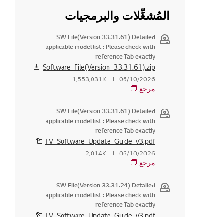
المُشغِّلات والبرمجيات
SW File(Version 33.31.61) Detailed
applicable model list : Please check with
reference Tab exactly
Software_File(Version_33.31.61).zip
1,553,031K
06/10/2026
مرجع
SW File(Version 33.31.61) Detailed
applicable model list : Please check with
reference Tab exactly
TV_Software_Update_Guide_v3.pdf
2,014K
06/10/2026
مرجع
SW File(Version 33.31.24) Detailed
applicable model list : Please check with
reference Tab exactly
TV_Software_Update_Guide_v3.pdf