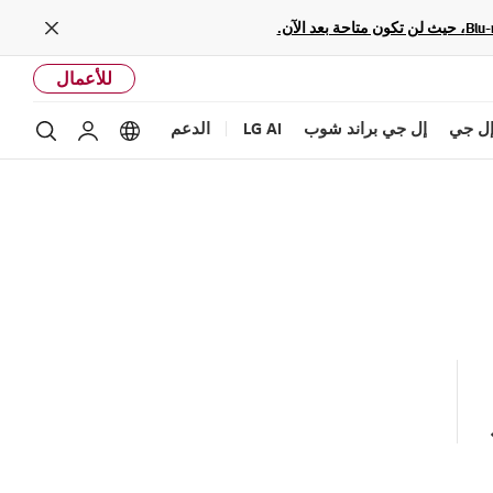
Close
للأعمال
ل جي
إل جي براند شوب
LG AI
الدعم
بحث
Language options
حساب إل ج