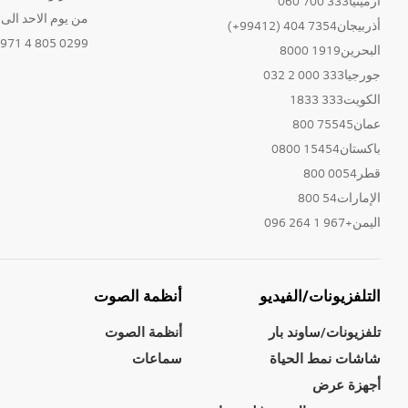
أرمينيا333 700 060
من يوم الاحد الى الخ
أذربيجان7354 404 (99412+)
0299 805 4 971+
البحرين1919 8000
جورجيا333 000 2 032
الكويت333 1833
عمان75545 800
باكستان15454 0800
قطر0054 800
الإمارات54 800
اليمن+967 1 264 096
التلفزيونات/الفيديو
أنظمة الصوت
تلفزيونات/ساوند بار
أنظمة الصوت
شاشات نمط الحياة
سماعات
أجهزة عرض