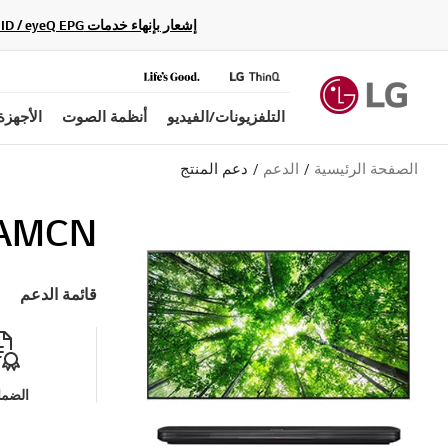
إشعار بإنهاء خدمات Gracenote Music ID / Video ID / eyeQ EPG لأجهزة مشغّل Blu-ray وأنظمة المسرح المنزلي Blu-ray، حيث لن تكون متاحة بعد الآن.
التلفزيونات/الفيديو
أنظمة الصوت
الأجهزة
الصفحة الرئيسية
الدعم
دعم المنتج
.AMCN
قائمة الدعم
الضما