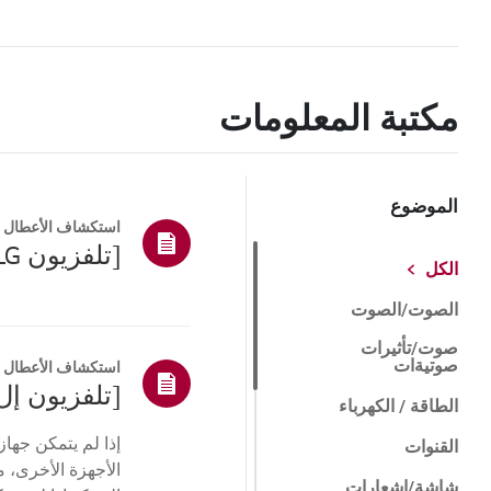
مكتبة المعلومات
الموضوع
استكشاف الأعطال و
[تلفزيون LG] كيفية إعادة ضبط التلفزيون الخاص بك
الكل
الصوت/الصوت
صوت/تأثيرات
صوتيةات
استكشاف الأعطال و
[تلفزيون إل
الطاقة / الكهرباء
القنوات
الأجهزة الأخرى، م
شاشة/إشعارات