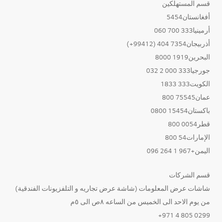
قسم المستهلكين
أفغانستان5454
أرمينيا333 700 060
أذربيجان7354 404 (99412+)
البحرين1919 8000
جورجيا333 000 2 032
الكويت333 1833
عمان75545 800
باكستان15454 0800
قطر0054 800
الإمارات54 800
اليمن+967 1 264 096
قسم الشركات
شاشات عرض المعلومات (شاشة عرض تجاريه و التلفزيونات الفندقية)
من يوم الاحد الى الخميس من الساعه ٨ص الى ٥م
0299 805 4 971+