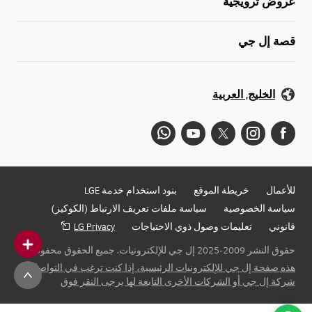
عروض ترويجية
قصة إل جي
الخليج, العربية
للأعمال
خريطة الموقع
بنود استخدام خدمة LGE
سياسة الخصوصية
سياسة ملفات تعريف الارتباط (الكوكيز)
قانوني
تعليمات وصول ذوي الاحتياجات
LG Privacy
حقوق النشر 2009-2025 إل جي للإلكترونيات. جميع الحقوق محفوظة
هذه صفحة إل جي للإلكترونيات الرئيسية، إذا كنت ترغب في التواصل مع
شركة إل جي أو الشركات الأخرى التابعة لها يرجى النقر فوق