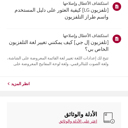
استكشاف الأعطال وإصلاحها
التلفزيون. أعد تسج...
[تلفزيون LG] كيفية العثور على دليل المستخدم
واسم طراز التلفزيون
استكشاف الأعطال وإصلاحها
[تلفزيون إل جي] كيف يمكنني تغيير لغة التلفزيون
الخاص بي؟
تتيح لك إعدادات اللغة تغيير لغة القائمة المعروضة على الشاشة،
ولغة الصوت للبثالرقمي، ولغة لوحة المفاتيح المعروضة على
الشاشة.تختلف اللغات المتاحة حسب المنطقة، ويمكنك اختيار
اللغات المدرجة فقط.قد يختلف مسار الإعدادات حسب إصدار
نظام التشغيل web...
انظر المزيد
الأدلة والوثائق
اعثر على الأدلة والوثائق