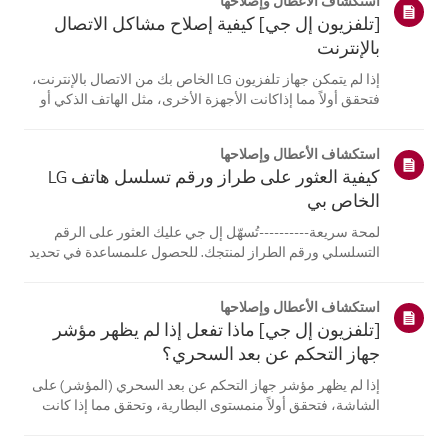
استكشاف الأعطال وإصلاحها
[تلفزيون إل جي] كيفية إصلاح مشاكل الاتصال
بالإنترنت
إذا لم يتمكن جهاز تلفزيون LG الخاص بك من الاتصال بالإنترنت،
فتحقق أولاً مما إذاكانت الأجهزة الأخرى، مثل الهاتف الذكي أو
الكمبيوتر المحمول، قادرة على الاتصالبنفس الشبكة.إذا لم
تتمكن أي من الأجهزة من الاتصال، فمن المرجح أن المشكلة
استكشاف الأعطال وإصلاحها
تكمن في جها...
كيفية العثور على طراز ورقم تسلسل هاتف LG
الخاص بي
لمحة سريعة----------تُسهّل إل جي عليك العثور على الرقم
التسلسلي ورقم الطراز لمنتجك. للحصول علىمساعدة في تحديد
موقع معلومات منتجك، اختر منتج إل جي الخاص بك من الفئات
أدناه.اختر منتجكتم إنشاء هذا الدليل لجميع الطرازات، لذا قد
استكشاف الأعطال وإصلاحها
تختلف الصور أو ا...
[تلفزيون إل جي] ماذا تفعل إذا لم يظهر مؤشر
جهاز التحكم عن بعد السحري؟
إذا لم يظهر مؤشر جهاز التحكم عن بعد السحري (المؤشر) على
الشاشة، فتحقق أولاً منمستوى البطارية، وتحقق مما إذا كانت
ميزة [التوجيه الصوتي] مفعلة.إذا كانت البطاريات والإعدادات
صحيحة، فقد يكون السبب هو فصل جهاز التحكم عن بُعدعن