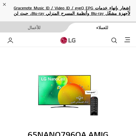
ose
إشعار بإنهاء خدمات Gracenote Music ID / Video ID / eyeQ EPG
لأجهزة مشغّل Blu-ray وأنظمة المسرح المنزلي Blu-ray، حيث لن
تكون متاحة بعد الآن.
للعملاء
للأعمال
Menu
بحث
حساب إ
65NANO796QA.AMIG