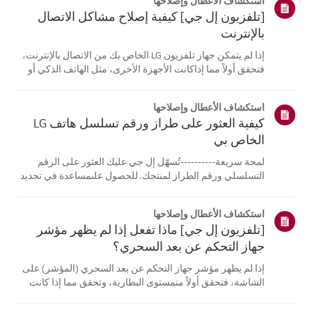
استكشاف الأعطال وإصلاحها
[تلفزيون إل جي] كيفية إصلاح مشاكل الاتصال
بالإنترنت
إذا لم يتمكن جهاز تلفزيون LG الخاص بك من الاتصال بالإنترنت،
فتحقق أولاً مما إذاكانت الأجهزة الأخرى، مثل الهاتف الذكي أو
الكمبيوتر المحمول، قادرة على الاتصالبنفس الشبكة.إذا لم
تتمكن أي من الأجهزة من الاتصال، فمن المرجح أن المشكلة
استكشاف الأعطال وإصلاحها
تكمن في جها...
كيفية العثور على طراز ورقم تسلسل هاتف LG
الخاص بي
لمحة سريعة----------تُسهّل إل جي عليك العثور على الرقم
التسلسلي ورقم الطراز لمنتجك. للحصول علىمساعدة في تحديد
موقع معلومات منتجك، اختر منتج إل جي الخاص بك من الفئات
أدناه.اختر منتجكتم إنشاء هذا الدليل لجميع الطرازات، لذا قد
استكشاف الأعطال وإصلاحها
تختلف الصور أو ا...
[تلفزيون إل جي] ماذا تفعل إذا لم يظهر مؤشر
جهاز التحكم عن بعد السحري؟
إذا لم يظهر مؤشر جهاز التحكم عن بعد السحري (المؤشر) على
الشاشة، فتحقق أولاً منمستوى البطارية، وتحقق مما إذا كانت
ميزة [التوجيه الصوتي] مفعلة.إذا كانت البطاريات والإعدادات
صحيحة، فقد يكون السبب هو فصل جهاز التحكم عن بُعدعن