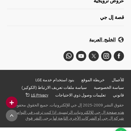
عروض ترويجية
قصة إل جي
الخليج, العربية
للأعمال
خريطة الموقع
بنود استخدام خدمة LGE
سياسة الخصوصية
سياسة ملفات تعريف الارتباط (الكوكيز)
قانوني
تعليمات وصول ذوي الاحتياجات
LG Privacy
حقوق النشر 2009-2025 إل جي للإلكترونيات. جميع الحقوق محفوظة
هذه صفحة إل جي للإلكترونيات الرئيسية، إذا كنت ترغب في التواصل مع
شركة إل جي أو الشركات الأخرى التابعة لها يرجى النقر فوق