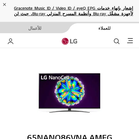
ose
إشعار بإنهاء خدمات Gracenote Music ID / Video ID / eyeQ EPG
لأجهزة مشغّل Blu-ray وأنظمة المسرح المنزلي Blu-ray، حيث لن
تكون متاحة بعد الآن.
للعملاء
للأعمال
Menu
بحث
حساب إ
65NANO86VNA.AMEG