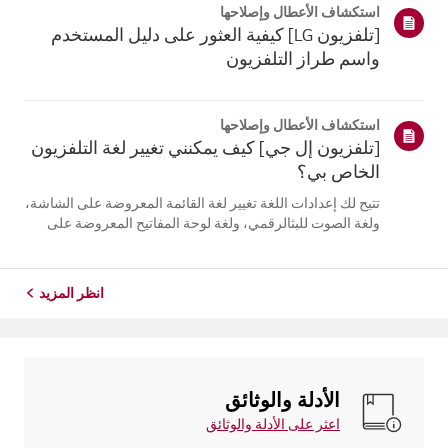
استكشاف الأعطال وإصلاحها
التلفزيون. أعد تسج...
[تلفزيون LG] كيفية العثور على دليل المستخدم
واسم طراز التلفزيون
استكشاف الأعطال وإصلاحها
[تلفزيون إل جي] كيف يمكنني تغيير لغة التلفزيون
الخاص بي؟
تتيح لك إعدادات اللغة تغيير لغة القائمة المعروضة على الشاشة،
ولغة الصوت للبثالرقمي، ولغة لوحة المفاتيح المعروضة على
الشاشة.تختلف اللغات المتاحة حسب المنطقة، ويمكنك اختيار
اللغات المدرجة فقط.قد يختلف مسار الإعدادات حسب إصدار
نظام التشغيل web...
انظر المزيد
الأدلة والوثائق
اعثر على الأدلة والوثائق