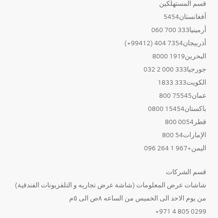
قسم المستهلكين
أفغانستان5454
أرمينيا333 700 060
أذربيجان7354 404 (99412+)
البحرين1919 8000
جورجيا333 000 2 032
الكويت333 1833
عمان75545 800
باكستان15454 0800
قطر0054 800
الإمارات54 800
اليمن+967 1 264 096
قسم الشركات
شاشات عرض المعلومات (شاشة عرض تجاريه و التلفزيونات الفندقية)
من يوم الاحد الى الخميس من الساعه ٨ص الى ٥م
0299 805 4 971+