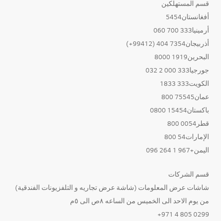
قسم المستهلكين
أفغانستان5454
أرمينيا333 700 060
أذربيجان7354 404 (99412+)
البحرين1919 8000
جورجيا333 000 2 032
الكويت333 1833
عمان75545 800
باكستان15454 0800
قطر0054 800
الإمارات54 800
اليمن+967 1 264 096
قسم الشركات
شاشات عرض المعلومات (شاشة عرض تجاريه و التلفزيونات الفندقية)
من يوم الاحد الى الخميس من الساعه ٨ص الى ٥م
0299 805 4 971+