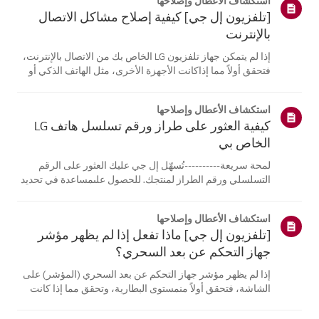
استكشاف الأعطال وإصلاحها
[تلفزيون إل جي] كيفية إصلاح مشاكل الاتصال
بالإنترنت
إذا لم يتمكن جهاز تلفزيون LG الخاص بك من الاتصال بالإنترنت،
فتحقق أولاً مما إذاكانت الأجهزة الأخرى، مثل الهاتف الذكي أو
الكمبيوتر المحمول، قادرة على الاتصالبنفس الشبكة.إذا لم
تتمكن أي من الأجهزة من الاتصال، فمن المرجح أن المشكلة
استكشاف الأعطال وإصلاحها
تكمن في جها...
كيفية العثور على طراز ورقم تسلسل هاتف LG
الخاص بي
لمحة سريعة----------تُسهّل إل جي عليك العثور على الرقم
التسلسلي ورقم الطراز لمنتجك. للحصول علىمساعدة في تحديد
موقع معلومات منتجك، اختر منتج إل جي الخاص بك من الفئات
أدناه.اختر منتجكتم إنشاء هذا الدليل لجميع الطرازات، لذا قد
استكشاف الأعطال وإصلاحها
تختلف الصور أو ا...
[تلفزيون إل جي] ماذا تفعل إذا لم يظهر مؤشر
جهاز التحكم عن بعد السحري؟
إذا لم يظهر مؤشر جهاز التحكم عن بعد السحري (المؤشر) على
الشاشة، فتحقق أولاً منمستوى البطارية، وتحقق مما إذا كانت
ميزة [التوجيه الصوتي] مفعلة.إذا كانت البطاريات والإعدادات
صحيحة، فقد يكون السبب هو فصل جهاز التحكم عن بُعدعن