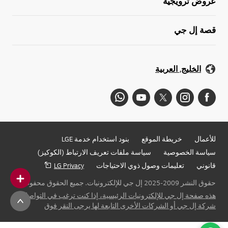
عروض ترويجية
قصة إل جي
الخليج, العربية
للأعمال
خريطة الموقع
بنود استخدام خدمة LGE
سياسة الخصوصية
سياسة ملفات تعريف الارتباط (الكوكيز)
قانوني
تعليمات وصول ذوي الاحتياجات
LG Privacy
حقوق النشر 2009-2025 إل جي للإلكترونيات. جميع الحقوق محفوظة
هذه صفحة إل جي للإلكترونيات الرئيسية، إذا كنت ترغب في التواصل مع
شركة إل جي أو الشركات الأخرى التابعة لها يرجى النقر فوق