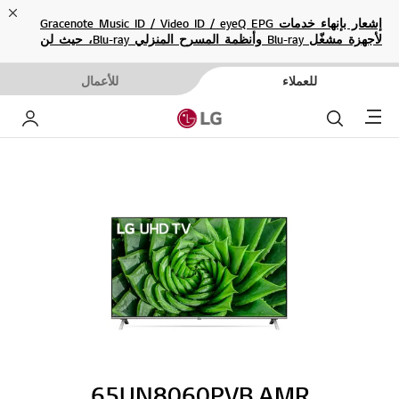
ose
إشعار بإنهاء خدمات Gracenote Music ID / Video ID / eyeQ EPG
لأجهزة مشغّل Blu-ray وأنظمة المسرح المنزلي Blu-ray، حيث لن
تكون متاحة بعد الآن.
للعملاء
للأعمال
Menu
بحث
حساب إ
65UN8060PVB.AMR