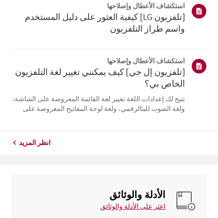
استكشاف الأعطال وإصلاحها
التلفزيون. أعد تسج...
[تلفزيون LG] كيفية العثور على دليل المستخدم
واسم طراز التلفزيون
استكشاف الأعطال وإصلاحها
[تلفزيون إل جي] كيف يمكنني تغيير لغة التلفزيون
الخاص بي؟
تتيح لك إعدادات اللغة تغيير لغة القائمة المعروضة على الشاشة،
ولغة الصوت للبثالرقمي، ولغة لوحة المفاتيح المعروضة على
الشاشة.تختلف اللغات المتاحة حسب المنطقة، ويمكنك اختيار
اللغات المدرجة فقط.قد يختلف مسار الإعدادات حسب إصدار
نظام التشغيل web...
انظر المزيد
الأدلة والوثائق
اعثر على الأدلة والوثائق