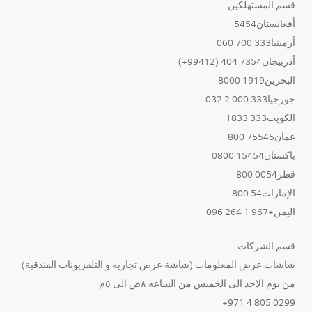
قسم المستهلكين
أفغانستان5454
أرمينيا333 700 060
أذربيجان7354 404 (99412+)
البحرين1919 8000
جورجيا333 000 2 032
الكويت333 1833
عمان75545 800
باكستان15454 0800
قطر0054 800
الإمارات54 800
اليمن+967 1 264 096
قسم الشركات
شاشات عرض المعلومات (شاشة عرض تجاريه و التلفزيونات الفندقية)
من يوم الاحد الى الخميس من الساعه ٨ص الى ٥م
0299 805 4 971+