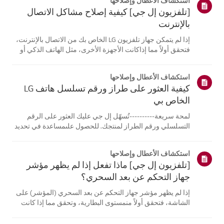
استكشاف الأعطال وإصلاحها
[تلفزيون إل جي] كيفية إصلاح مشاكل الاتصال
بالإنترنت
إذا لم يتمكن جهاز تلفزيون LG الخاص بك من الاتصال بالإنترنت،
فتحقق أولاً مما إذاكانت الأجهزة الأخرى، مثل الهاتف الذكي أو
الكمبيوتر المحمول، قادرة على الاتصالبنفس الشبكة.إذا لم
تتمكن أي من الأجهزة من الاتصال، فمن المرجح أن المشكلة
استكشاف الأعطال وإصلاحها
تكمن في جها...
كيفية العثور على طراز ورقم تسلسل هاتف LG
الخاص بي
لمحة سريعة----------تُسهّل إل جي عليك العثور على الرقم
التسلسلي ورقم الطراز لمنتجك. للحصول علىمساعدة في تحديد
موقع معلومات منتجك، اختر منتج إل جي الخاص بك من الفئات
أدناه.اختر منتجكتم إنشاء هذا الدليل لجميع الطرازات، لذا قد
استكشاف الأعطال وإصلاحها
تختلف الصور أو ا...
[تلفزيون إل جي] ماذا تفعل إذا لم يظهر مؤشر
جهاز التحكم عن بعد السحري؟
إذا لم يظهر مؤشر جهاز التحكم عن بعد السحري (المؤشر) على
الشاشة، فتحقق أولاً منمستوى البطارية، وتحقق مما إذا كانت
ميزة [التوجيه الصوتي] مفعلة.إذا كانت البطاريات والإعدادات
صحيحة، فقد يكون السبب هو فصل جهاز التحكم عن بُعدعن