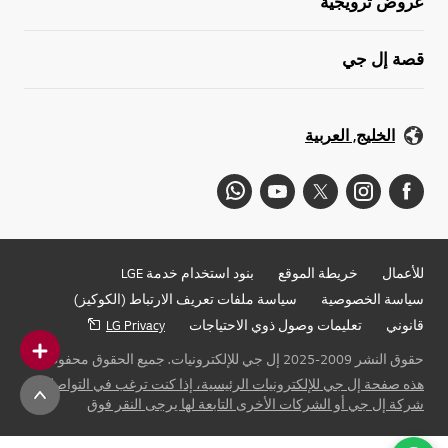
عروض ترويجية
قصة إل جي
الخليج, العربية
للأعمال
خريطة الموقع
بنود استخدام خدمة LGE
سياسة الخصوصية
سياسة ملفات تعريف الارتباط (الكوكيز)
قانوني
تعليمات وصول ذوي الاحتياجات
LG Privacy
حقوق النشر 2009-2025 إل جي للإلكترونيات. جميع الحقوق محفوظة
هذه صفحة إل جي للإلكترونيات الرئيسية، إذا كنت ترغب في التواصل مع
شركة إل جي أو الشركات الأخرى التابعة لها يرجى النقر فوق