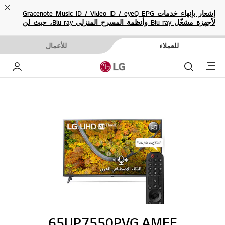
ose
إشعار بإنهاء خدمات Gracenote Music ID / Video ID / eyeQ EPG
لأجهزة مشغّل Blu-ray وأنظمة المسرح المنزلي Blu-ray، حيث لن
تكون متاحة بعد الآن.
للعملاء
للأعمال
Menu
بحث
حساب إ
65UP7550PVG.AMEE