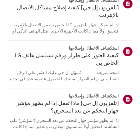
استكشاف الأعطال وإصلاحها
[تلفزيون إل جي] كيفية إصلاح مشاكل الاتصال
بالإنترنت
إذا لم يتمكن جهاز تلفزيون LG الخاص بك من الاتصال بالإنترنت،
فتحقق أولاً مما إذاكانت الأجهزة الأخرى، مثل الهاتف الذكي أو
الكمبيوتر المحمول، قادرة على الاتصالبنفس الشبكة.إذا لم
تتمكن أي من الأجهزة من الاتصال، فمن المرجح أن المشكلة
استكشاف الأعطال وإصلاحها
تكمن في جها...
كيفية العثور على طراز ورقم تسلسل هاتف LG
الخاص بي
لمحة سريعة----------تُسهّل إل جي عليك العثور على الرقم
التسلسلي ورقم الطراز لمنتجك. للحصول علىمساعدة في تحديد
موقع معلومات منتجك، اختر منتج إل جي الخاص بك من الفئات
أدناه.اختر منتجكتم إنشاء هذا الدليل لجميع الطرازات، لذا قد
استكشاف الأعطال وإصلاحها
تختلف الصور أو ا...
[تلفزيون إل جي] ماذا تفعل إذا لم يظهر مؤشر
جهاز التحكم عن بعد السحري؟
إذا لم يظهر مؤشر جهاز التحكم عن بعد السحري (المؤشر) على
الشاشة، فتحقق أولاً منمستوى البطارية، وتحقق مما إذا كانت
ميزة [التوجيه الصوتي] مفعلة.إذا كانت البطاريات والإعدادات
صحيحة، فقد يكون السبب هو فصل جهاز التحكم عن بُعدعن