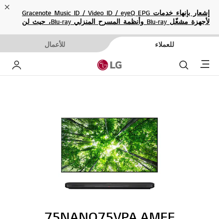
ose
إشعار بإنهاء خدمات Gracenote Music ID / Video ID / eyeQ EPG
لأجهزة مشغّل Blu-ray وأنظمة المسرح المنزلي Blu-ray، حيث لن
تكون متاحة بعد الآن.
للعملاء
للأعمال
Menu
بحث
حساب إ
75NANO75VPA.AMEE