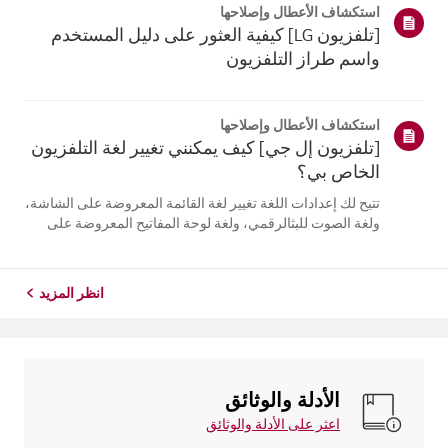
استكشاف الأعطال وإصلاحها
التلفزيون. أعد تسج...
[تلفزيون LG] كيفية العثور على دليل المستخدم
واسم طراز التلفزيون
استكشاف الأعطال وإصلاحها
[تلفزيون إل جي] كيف يمكنني تغيير لغة التلفزيون
الخاص بي؟
تتيح لك إعدادات اللغة تغيير لغة القائمة المعروضة على الشاشة،
ولغة الصوت للبثالرقمي، ولغة لوحة المفاتيح المعروضة على
الشاشة.تختلف اللغات المتاحة حسب المنطقة، ويمكنك اختيار
اللغات المدرجة فقط.قد يختلف مسار الإعدادات حسب إصدار
نظام التشغيل web...
انظر المزيد
الأدلة والوثائق
اعثر على الأدلة والوثائق