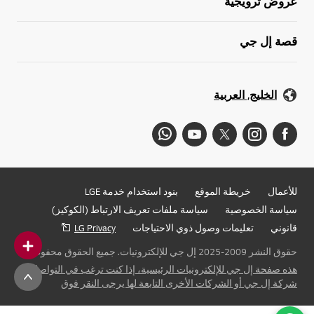
عروض ترويجية
قصة إل جي
الخليج, العربية
للأعمال
خريطة الموقع
بنود استخدام خدمة LGE
سياسة الخصوصية
سياسة ملفات تعريف الارتباط (الكوكيز)
قانوني
تعليمات وصول ذوي الاحتياجات
LG Privacy
حقوق النشر 2009-2025 إل جي للإلكترونيات. جميع الحقوق محفوظة
هذه صفحة إل جي للإلكترونيات الرئيسية، إذا كنت ترغب في التواصل مع
شركة إل جي أو الشركات الأخرى التابعة لها يرجى النقر فوق