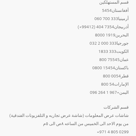
قسم المستهلكين
أفغانستان5454
أرمينيا333 700 060
أذربيجان7354 404 (99412+)
البحرين1919 8000
جورجيا333 000 2 032
الكويت333 1833
عمان75545 800
باكستان15454 0800
قطر0054 800
الإمارات54 800
اليمن+967 1 264 096
قسم الشركات
شاشات عرض المعلومات (شاشة عرض تجاريه و التلفزيونات الفندقية)
من يوم الاحد الى الخميس من الساعه ٨ص الى ٥م
0299 805 4 971+