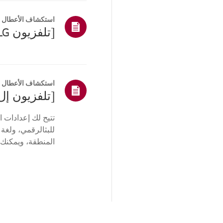
استكشاف الأعطال و
استكشاف الأعطال و
تتيح لك إعدادات 
للبثالرقمي، ولغة
المنطقة، ويمكنك 
نظام التشغيل web...