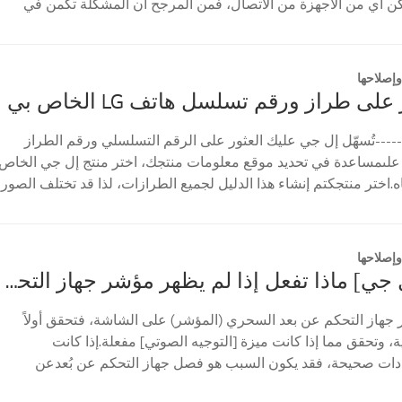
مكن أي من الأجهزة من الاتصال، فمن المرجح أن المشكلة تكمن في
إصلاحها
على طراز ورقم تسلسل هاتف LG الخاص بي
----تُسهّل إل جي عليك العثور على الرقم التسلسلي ورقم الطراز
علىمساعدة في تحديد موقع معلومات منتجك، اختر منتج إل جي الخاص
ه.اختر منتجكتم إنشاء هذا الدليل لجميع الطرازات، لذا قد تختلف الصور
إصلاحها
[تلفزيون إل جي] ماذا تفعل إذا لم يظهر مؤشر جهاز التحكم عن بعد السحري؟
 جهاز التحكم عن بعد السحري (المؤشر) على الشاشة، فتحقق أولاً
 وتحقق مما إذا كانت ميزة [التوجيه الصوتي] مفعلة.إذا كانت
ادات صحيحة، فقد يكون السبب هو فصل جهاز التحكم عن بُعدعن
...