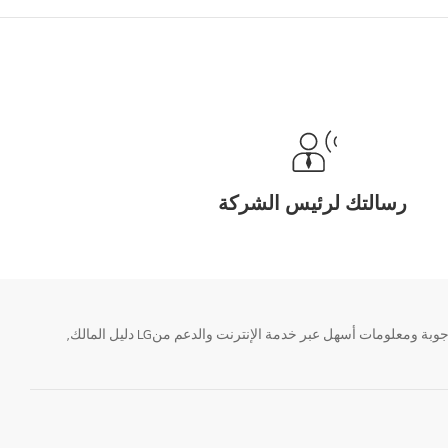
رسالتك لرئيس الشركة
تحتاج معلومة؟ او لديك سؤال ؟ يمكننا المساعدة. سواء كنت فى حاجة الى حجز منتجك او التواصل مع احد ممثلى دعم LG أو الحصول على خدمة صيانة. إيجاد أجوبة ومعلومات أسهل عبر خدمة الإنترنت والدعم منLG دليل المالك,