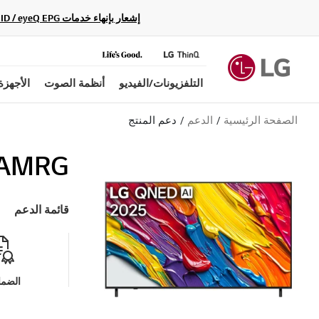
إشعار بإنهاء خدمات Gracenote Music ID / Video ID / eyeQ EPG لأجهزة مشغّل Blu-ray وأنظمة المسرح المنزلي Blu-ray، حيث لن تكون متاحة بعد الآن.
التلفزيونات/الفيديو
أنظمة الصوت
الأجهزة
الصفحة الرئيسية
الدعم
دعم المنتج
.AMRG
قائمة الدعم
الضما