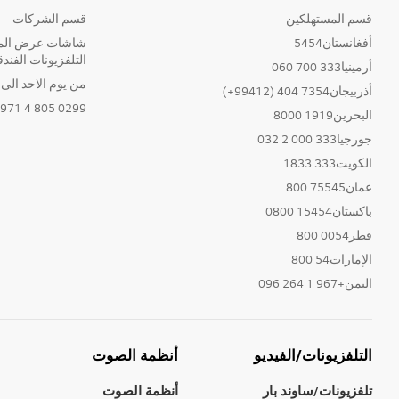
قسم المستهلكين
قسم الشركات
أفغانستان5454
شاشات عرض المع
التلفزيونات الفندق
أرمينيا333 700 060
من يوم الاحد الى الخ
أذربيجان7354 404 (99412+)
0299 805 4 971+
البحرين1919 8000
جورجيا333 000 2 032
الكويت333 1833
عمان75545 800
باكستان15454 0800
قطر0054 800
الإمارات54 800
اليمن+967 1 264 096
التلفزيونات/الفيديو
أنظمة الصوت
تلفزيونات/ساوند بار
أنظمة الصوت