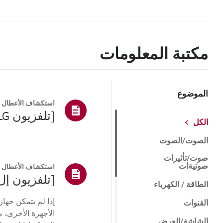
مكتبة المعلومات
الموضوع
استكشاف الأعطال و
[تلفزيون LG] كيفية إعادة ضبط التلفزيون الخاص بك
الكل
الصوت/الصوت
صوت/تأثيرات
صوتيةات
استكشاف الأعطال و
[تلفزيون إل
الطاقة / الكهرباء
القنوات
الأجهزة الأخرى، م
الشاشة/العرض