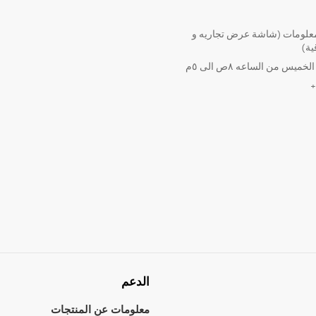
لومات (شاشة عرض تجاريه و
ية)
ميس من الساعه ٨ص الى ٥م
الدعم
معلومات عن المنتجات