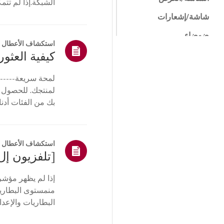
الشبكة.إذا لم تت
جها...
شاشة/إشعارات
ضوضاء
استكشاف الأعطال و
الحرارة/الرائحة
كيفية العثور 
مستحضرات التجميل /
لمحة سريعة------
المادية
لمنتجك. للحصول 
التحكم عن بعد /
بك من الفئات أدنا
الأزرار
أو ا...
القائمة/الإعدادات
التثبيت/التوصيل
استكشاف الأعطال و
اتصالات/التثبيت
الصفحة
إذا لم يظهر مؤشر
الرئيسية/ThinQ/
منمستوى البطارية،
الشبكة/التطبيقات
البطاريات والإعد
أخرى
التلفزيون. أعد تسج