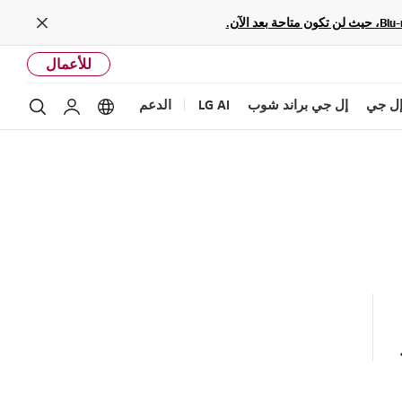
Close
للأعمال
ل جي
إل جي براند شوب
LG AI
الدعم
بحث
Language options
حساب إل ج