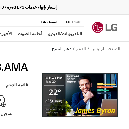
إشعار بإنهاء خدمات Gracenote Music ID / Video ID / eyeQ EPG لأجهزة مشغّل Blu-ray وأنظمة المسرح المنزلي Blu-ray، حيث لن تكون متاحة بعد الآن.
التلفزيونات/الفيديو
أنظمة الصوت
الأجهزة
الصفحة الرئيسية
الدعم
دعم المنتج
B.AMA
قائمة الدعم
تسجيل م