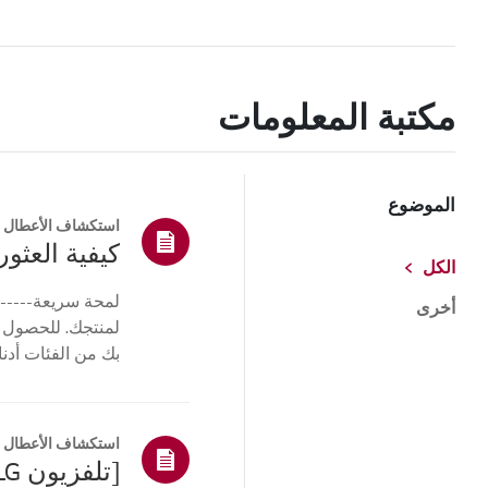
مكتبة المعلومات
الموضوع
استكشاف الأعطال و
كيفية العثور 
الكل
لمحة سريعة------
أخرى
لمنتجك. للحصول 
بك من الفئات أدنا
أو ا...
استكشاف الأعطال و
[تلفزيون LG] كيفية العثور على طراز LG والرقم التسلسلي