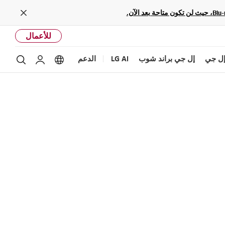
Close
للأعمال
ل جي
إل جي براند شوب
LG AI
الدعم
بحث
Language options
حساب إل ج