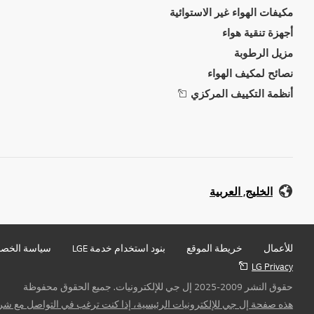
مكيفات الهواء غير الاستوائية
أجهزة تنقية هواء
مزيل الرطوبة
نصائح لمكيف الهواء
أنظمة التكييف المركزي
الخليج, العربية
للأعمال
خريطة الموقع
بنود استخدام خدمة LGE
سياسة الخص
LG Privacy
حقوق النشر 2009-2025 إل جي للإلكترونيات. جميع الحقوق محفوظة
هذه صفحة إل جي للإلكترونيات الرئيسية، إذا كنت ترغب في التواصل مع شرك