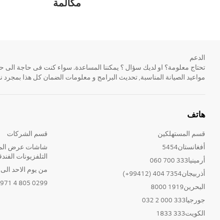
مكالمة
الدعم
مواعيد الصيانة المناسبة, تحديث البرامج و معلومات الضمان كل هذا بمجرد ن
هاتف
قسم المستهلكين
قسم الشركات
أفغانستان5454
شاشات عرض المع
التلفزيونات الفندق
أرمينيا333 700 060
من يوم الاحد الى الخ
أذربيجان7354 404 (99412+)
0299 805 4 971+
البحرين1919 8000
جورجيا333 000 2 032
الكويت333 1833