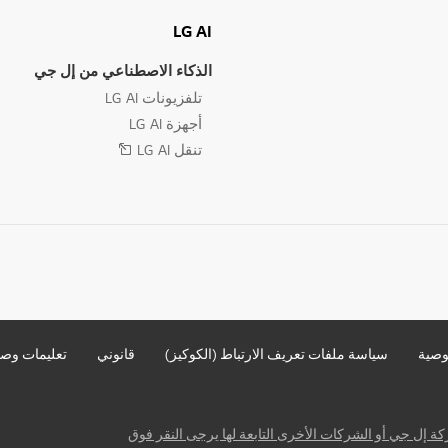
LG AI
الذكاء الاصطناعي من إل جي
تلفزيونات LG AI
أجهزة LG AI
تنقل LG AI
وصية
سياسة ملفات تعريف الارتباط (الكوكيز)
قانوني
تعليمات وصو
ة إل جي أو الشركات الأخرى التابعة لها يرجى النقر فوق