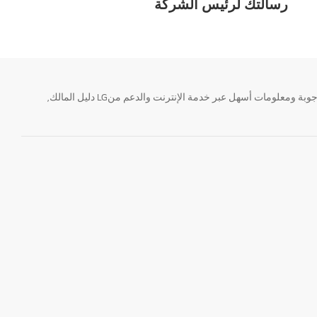
رسالتك لرئيس الشركة
تحتاج معلومة؟ او لديك سؤال ؟ يمكننا المساعدة. سواء كنت فى حاجة الى حجز منتجك او التواصل مع احد ممثلى دعم LG أو الحصول على خدمة صيانة. إيجاد أجوبة ومعلومات أسهل عبر خدمة الإنترنت والدعم منLG دليل المالك,