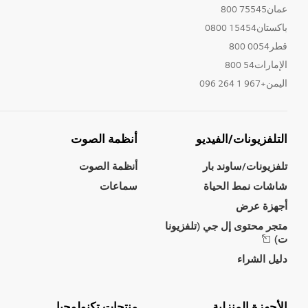
عمان75545 800
باكستان15454 0800
قطر0054 800
الإمارات54 800
اليمن+967 1 264 096
التلفزيونات/الفيديو
أنظمة الصوت
تلفزيونات/ساوند بار
أنظمة الصوت
شاشات نمط الحياة
سماعات
أجهزة عرض
متجر محتوى إل جي (تلفزيونا
ت)
دليل الشراء
الأجهزة المنزلية
منتجات تكنولوجيا