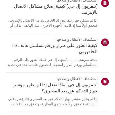
استكشاف الأعطال وإصلاحها
[تلفزيون إل جي] كيفية إصلاح مشاكل الاتصال
بالإنترنت
إذا لم يتمكن جهاز تلفزيون LG الخاص بك من الاتصال بالإنترنت،
فتحقق أولاً مما إذاكانت الأجهزة الأخرى، مثل الهاتف الذكي أو
الكمبيوتر المحمول، قادرة على الاتصالبنفس الشبكة.إذا لم
تتمكن أي من الأجهزة من الاتصال، فمن المرجح أن المشكلة
استكشاف الأعطال وإصلاحها
تكمن في جها...
كيفية العثور على طراز ورقم تسلسل هاتف LG
الخاص بي
لمحة سريعة----------تُسهّل إل جي عليك العثور على الرقم
التسلسلي ورقم الطراز لمنتجك. للحصول علىمساعدة في تحديد
موقع معلومات منتجك، اختر منتج إل جي الخاص بك من الفئات
أدناه.اختر منتجكتم إنشاء هذا الدليل لجميع الطرازات، لذا قد
استكشاف الأعطال وإصلاحها
تختلف الصور أو ا...
[تلفزيون إل جي] ماذا تفعل إذا لم يظهر مؤشر
جهاز التحكم عن بعد السحري؟
إذا لم يظهر مؤشر جهاز التحكم عن بعد السحري (المؤشر) على
الشاشة، فتحقق أولاً منمستوى البطارية، وتحقق مما إذا كانت
ميزة [التوجيه الصوتي] مفعلة.إذا كانت البطاريات والإعدادات
صحيحة، فقد يكون السبب هو فصل جهاز التحكم عن بُعدعن