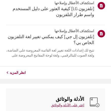
استكشاف الأعطال وإصلاحها
التلفزيون. أعد تسج...
[تلفزيون LG] كيفية العثور على دليل المستخدم
واسم طراز التلفزيون
استكشاف الأعطال وإصلاحها
[تلفزيون إل جي] كيف يمكنني تغيير لغة التلفزيون
الخاص بي؟
تتيح لك إعدادات اللغة تغيير لغة القائمة المعروضة على الشاشة،
ولغة الصوت للبثالرقمي، ولغة لوحة المفاتيح المعروضة على
الشاشة.تختلف اللغات المتاحة حسب المنطقة، ويمكنك اختيار
اللغات المدرجة فقط.قد يختلف مسار الإعدادات حسب إصدار
نظام التشغيل web...
انظر المزيد
الأدلة والوثائق
اعثر على الأدلة والوثائق