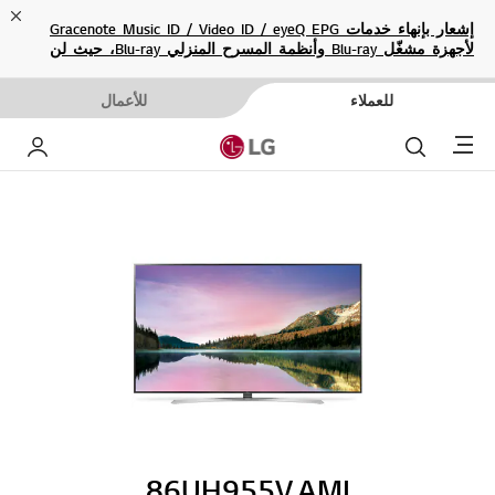
ose
إشعار بإنهاء خدمات Gracenote Music ID / Video ID / eyeQ EPG
لأجهزة مشغّل Blu-ray وأنظمة المسرح المنزلي Blu-ray، حيث لن
تكون متاحة بعد الآن.
للعملاء
للأعمال
Menu
بحث
حساب إ
86UH955V.AMI