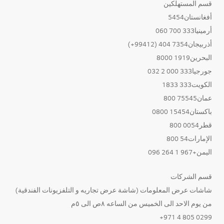
قسم المستهلكين
أفغانستان5454
أرمينيا333 700 060
أذربيجان7354 404 (99412+)
البحرين1919 8000
جورجيا333 000 2 032
الكويت333 1833
عمان75545 800
باكستان15454 0800
قطر0054 800
الإمارات54 800
اليمن+967 1 264 096
قسم الشركات
شاشات عرض المعلومات (شاشة عرض تجاريه و التلفزيونات الفندقية)
من يوم الاحد الى الخميس من الساعه ٨ص الى ٥م
0299 805 4 971+