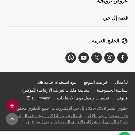
عروض ترويجية
قصة إل جي
الخليج, العربية
للأعمال
خريطة الموقع
بنود استخدام خدمة LGE
سياسة الخصوصية
سياسة ملفات تعريف الارتباط (الكوكيز)
قانوني
تعليمات وصول ذوي الاحتياجات
LG Privacy
حقوق النشر 2009-2025 إل جي للإلكترونيات. جميع الحقوق محفوظة
هذه صفحة إل جي للإلكترونيات الرئيسية، إذا كنت ترغب في التواصل مع
شركة إل جي أو الشركات الأخرى التابعة لها يرجى النقر فوق