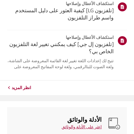
استكشاف الأعطال وإصلاحها
التلفزيون. أعد تسج...
[تلفزيون LG] كيفية العثور على دليل المستخدم
واسم طراز التلفزيون
استكشاف الأعطال وإصلاحها
[تلفزيون إل جي] كيف يمكنني تغيير لغة التلفزيون
الخاص بي؟
تتيح لك إعدادات اللغة تغيير لغة القائمة المعروضة على الشاشة،
ولغة الصوت للبثالرقمي، ولغة لوحة المفاتيح المعروضة على
الشاشة.تختلف اللغات المتاحة حسب المنطقة، ويمكنك اختيار
اللغات المدرجة فقط.قد يختلف مسار الإعدادات حسب إصدار
نظام التشغيل web...
انظر المزيد
الأدلة والوثائق
اعثر على الأدلة والوثائق