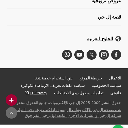
عروض ترويجية
قصة إل جي
الخليج, العربية
للأعمال
خريطة الموقع
بنود استخدام خدمة LGE
سياسة الخصوصية
سياسة ملفات تعريف الارتباط (الكوكيز)
قانوني
تعليمات وصول ذوي الاحتياجات
LG Privacy
حقوق النشر 2009-2025 إل جي للإلكترونيات. جميع الحقوق محفوظة
هذه صفحة إل جي للإلكترونيات الرئيسية، إذا كنت ترغب في التواصل مع
شركة إل جي أو الشركات الأخرى التابعة لها يرجى النقر فوق