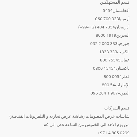
قسم المستهلكين
أفغانستان5454
أرمينيا333 700 060
أذربيجان7354 404 (99412+)
البحرين1919 8000
جورجيا333 000 2 032
الكويت333 1833
عمان75545 800
باكستان15454 0800
قطر0054 800
الإمارات54 800
اليمن+967 1 264 096
قسم الشركات
شاشات عرض المعلومات (شاشة عرض تجاريه و التلفزيونات الفندقية)
من يوم الاحد الى الخميس من الساعه ٨ص الى ٥م
0299 805 4 971+