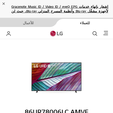
ose
إشعار بإنهاء خدمات Gracenote Music ID / Video ID / eyeQ EPG
لأجهزة مشغّل Blu-ray وأنظمة المسرح المنزلي Blu-ray، حيث لن
تكون متاحة بعد الآن.
للعملاء
للأعمال
Menu
بحث
حساب إ
86UR78006LC.AMVE