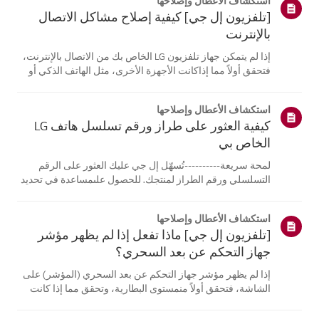
استكشاف الأعطال وإصلاحها
[تلفزيون إل جي] كيفية إصلاح مشاكل الاتصال
بالإنترنت
إذا لم يتمكن جهاز تلفزيون LG الخاص بك من الاتصال بالإنترنت،
فتحقق أولاً مما إذاكانت الأجهزة الأخرى، مثل الهاتف الذكي أو
الكمبيوتر المحمول، قادرة على الاتصالبنفس الشبكة.إذا لم
تتمكن أي من الأجهزة من الاتصال، فمن المرجح أن المشكلة
استكشاف الأعطال وإصلاحها
تكمن في جها...
كيفية العثور على طراز ورقم تسلسل هاتف LG
الخاص بي
لمحة سريعة----------تُسهّل إل جي عليك العثور على الرقم
التسلسلي ورقم الطراز لمنتجك. للحصول علىمساعدة في تحديد
موقع معلومات منتجك، اختر منتج إل جي الخاص بك من الفئات
أدناه.اختر منتجكتم إنشاء هذا الدليل لجميع الطرازات، لذا قد
استكشاف الأعطال وإصلاحها
تختلف الصور أو ا...
[تلفزيون إل جي] ماذا تفعل إذا لم يظهر مؤشر
جهاز التحكم عن بعد السحري؟
إذا لم يظهر مؤشر جهاز التحكم عن بعد السحري (المؤشر) على
الشاشة، فتحقق أولاً منمستوى البطارية، وتحقق مما إذا كانت
ميزة [التوجيه الصوتي] مفعلة.إذا كانت البطاريات والإعدادات
صحيحة، فقد يكون السبب هو فصل جهاز التحكم عن بُعدعن