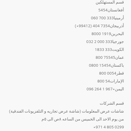
قسم المستهلكين
أفغانستان5454
أرمينيا333 700 060
أذربيجان7354 404 (99412+)
البحرين1919 8000
جورجيا333 000 2 032
الكويت333 1833
عمان75545 800
باكستان15454 0800
قطر0054 800
الإمارات54 800
اليمن+967 1 264 096
قسم الشركات
شاشات عرض المعلومات (شاشة عرض تجاريه و التلفزيونات الفندقية)
من يوم الاحد الى الخميس من الساعه ٨ص الى ٥م
0299 805 4 971+