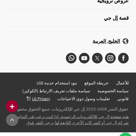
عروض ترويجية
قصة إل جي
الخليج, العربية
للأعمال
خريطة الموقع
بنود استخدام خدمة LGE
سياسة الخصوصية
سياسة ملفات تعريف الارتباط (الكوكيز)
قانوني
تعليمات وصول ذوي الاحتياجات
LG Privacy
حقوق النشر 2009-2025 إل جي للإلكترونيات. جميع الحقوق محفوظة
هذه صفحة إل جي للإلكترونيات الرئيسية، إذا كنت ترغب في التواصل مع
شركة إل جي أو الشركات الأخرى التابعة لها يرجى النقر فوق