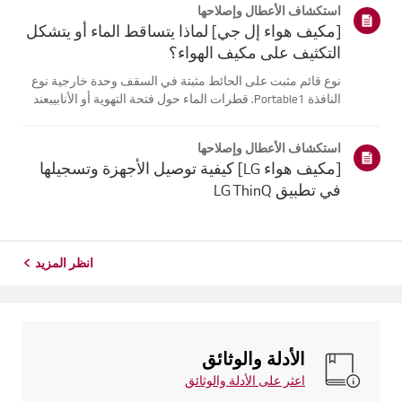
استكشاف الأعطال وإصلاحها
توصيلات المقابس الكهربائية. ...
[مكيف هواء إل جي] لماذا يتساقط الماء أو يتشكل
التكثيف على مكيف الهواء؟
نوع قائم مثبت على الحائط مثبتة في السقف وحدة خارجية نوع
النافذة Portable1. قطرات الماء حول فتحة التهوية أو الأنابيبعند
استخدام وضع التبريد، قد تلاحظ بعض التكثف.يحدث هذا عندما
يلتقي الهواء البارد الخارج من مكيف الهواء بالهواء الدافئ
استكشاف الأعطال وإصلاحها
فيالغرفة...
[مكيف هواء LG] كيفية توصيل الأجهزة وتسجيلها
في تطبيق LG ThinQ
انظر المزيد
الأدلة والوثائق
اعثر على الأدلة والوثائق