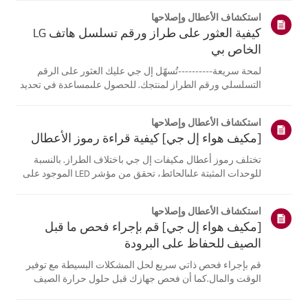
استكشاف الأعطال وإصلاحها
كيفية العثور على طراز ورقم تسلسل هاتف LG
الخاص بي
لمحة سريعة----------تُسهّل إل جي عليك العثور على الرقم
التسلسلي ورقم الطراز لمنتجك. للحصول علىمساعدة في تحديد
موقع معلومات منتجك، اختر منتج إل جي الخاص بك من الفئات
أدناه.اختر منتجكتم إنشاء هذا الدليل لجميع الطرازات، لذا قد
استكشاف الأعطال وإصلاحها
تختلف الصور أو ا...
[مكيف هواء إل جي] كيفية قراءة رموز الأعطال
تختلف رموز أعطال مكيفات إل جي باختلاف الطراز. بالنسبة
للوحدات المثبتة علىالحائط، تحقق من مؤشر LED الموجود على
جهاز التحكم عن بُعد، بينما تعرض الطرازاتالقائمة هذه الرموز
على اللوحة أو مؤشر LED.انظر إلى الأمثلة والتعليمات لقراءة
استكشاف الأعطال وإصلاحها
الرموز.كيفية ...
[مكيف هواء إل جي] قم بإجراء فحص ما قبل
الصيف للحفاظ على البرودة
قم بإجراء فحص ذاتي سريع لحل المشكلات البسيطة مع توفير
الوقت والمال.كما أن فحص جهازك قبل حلول حرارة الصيف
يمكن أن يساعد في منع الأعطال الكبيرة.1. تحقق من مصدر
الطاقة وجهاز التحكم عن بعدفحص مصدر الطاقة * - تحقق من