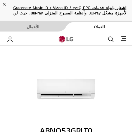
ose
إشعار بإنهاء خدمات Gracenote Music ID / Video ID / eyeQ EPG
لأجهزة مشغّل Blu-ray وأنظمة المسرح المنزلي Blu-ray، حيث لن
تكون متاحة بعد الآن.
للعملاء
للأعمال
Menu
بحث
حساب إ
ABNQ53GRLT0