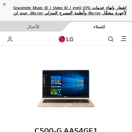
ose
إشعار بإنهاء خدمات Gracenote Music ID / Video ID / eyeQ EPG
لأجهزة مشغّل Blu-ray وأنظمة المسرح المنزلي Blu-ray، حيث لن
تكون متاحة بعد الآن.
للعملاء
للأعمال
Menu
بحث
حساب إ
C500-G.AAS4GE1