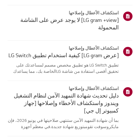
موقع معلومات منتجك، اختر منتج إل جي الخاص بك من الفئات
أدناه.اختر منتجكتم إنشاء هذا الدليل لجميع الطرازات، لذا قد
استكشاف الأعطال وإصلاحها
تختلف الصور أو ا...
[LG gram +view] لا يوجد عرض على الشاشة
المحمولة
استكشاف الأعطال وإصلاحها
[عرض LG gram] كيفية استخدام تطبيق LG Switch
تطبيق LG Switch هو تطبيق مخصص مصمم لمساعدتك على
تحقيق أقصى استفادة من شاشة LGالخاصة بك، مما يساعدك
على البقاء منتجًا والاسترخاء.باستخدام [وضع العمل]، يمكنك
بسهولة تقسيم شاشتك واستخدام اختصارات مكالماتالفيديو. يتيح
استكشاف الأعطال وإصلاحها
لك [وضع الحياة] تعيين خلفي...
دليل تحديث شهادة التمهيد الآمن لنظام التشغيل
ويندوز واستكشاف الأخطاء وإصلاحها [جهاز
كمبيوتر إل جي]
بما أن شهادة التمهيد الآمن ستنتهي صلاحيتها في يونيو 2026، فإن
مايكروسوفت تقومبتوزيع شهادة جديدة.في معظم أجهزة
الكمبيوتر من إل جي، يتم تحديث شهادة التمهيد الآمن تلقائيًا
عبرتحديثات ويندوز، لذلك لا يلزم اتخاذ أي إجراء إضافي.ومع