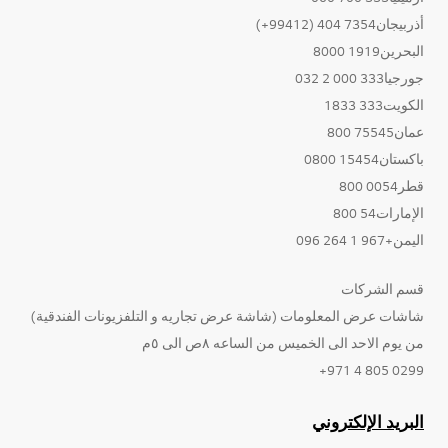
أذربيجان7354 404 (99412+)
البحرين1919 8000
جورجيا333 000 2 032
الكويت333 1833
عمان75545 800
باكستان15454 0800
قطر0054 800
الإمارات54 800
اليمن+967 1 264 096
قسم الشركات
شاشات عرض المعلومات (شاشة عرض تجاريه و التلفزيونات الفندقية)
من يوم الاحد الى الخميس من الساعه ٨ص الى ٥م
0299 805 4 971+
البريد الإلكتروني