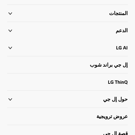
المنتجات
الدعم
LG AI
إل جي براند شوب
LG ThinQ
حول إل جي
عروض ترويجية
قصة إل جي