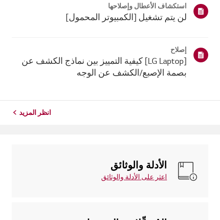
استكشاف الأعطال وإصلاحها
ذلك، إذا فشل ج...
لن يتم تشغيل [الكمبيوتر المحمول]
إصلاح
[LG Laptop] كيفية التمييز بين نماذج الكشف عن
بصمة الإصبع/الكشف عن الوجه
انظر المزيد
الأدلة والوثائق
اعثر على الأدلة والوثائق