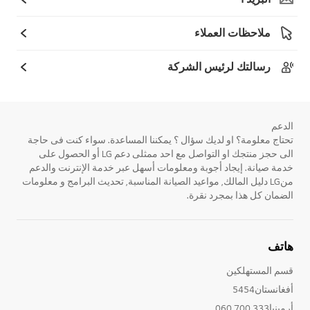
ملاحظات العملاء
رسالتك لرئيس الشركة
الدعم
تحتاج معلومة؟ او لديك سؤال ؟ يمكننا المساعدة. سواء كنت فى حاجة
الى حجز منتجك او التواصل مع احد ممثلى دعم LG أو الحصول على
خدمة صيانة. إيجاد أجوبة ومعلومات أسهل عبر خدمة الإنترنت والدعم
منLG دليل المالك, مواعيد الصيانة المناسبة, تحديث البرامج و معلومات
الضمان كل هذا بمجرد نقرة.
هاتف
قسم المستهلكين
أفغانستان5454
أرمينيا333 700 060