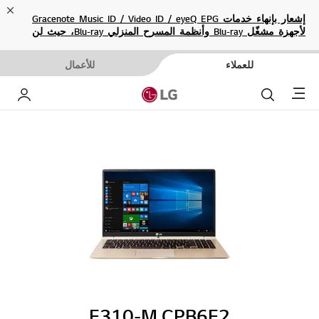
ose
إشعار بإنهاء خدمات Gracenote Music ID / Video ID / eyeQ EPG
لأجهزة مشغّل Blu-ray وأنظمة المسرح المنزلي Blu-ray، حيث لن
تكون متاحة بعد الآن.
للعملاء
للأعمال
Menu
بحث
حساب إ
E310-M.CPB6E2