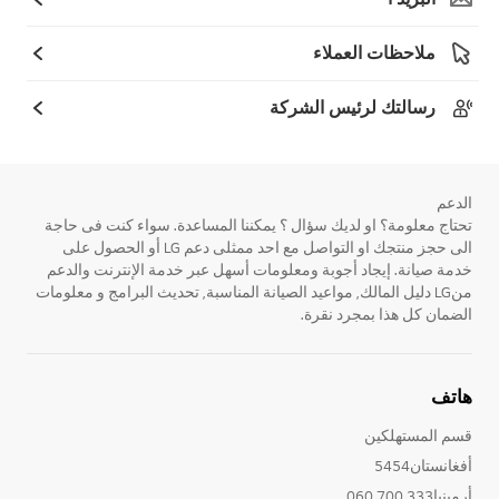
ملاحظات العملاء
رسالتك لرئيس الشركة
الدعم
تحتاج معلومة؟ او لديك سؤال ؟ يمكننا المساعدة. سواء كنت فى حاجة
الى حجز منتجك او التواصل مع احد ممثلى دعم LG أو الحصول على
خدمة صيانة. إيجاد أجوبة ومعلومات أسهل عبر خدمة الإنترنت والدعم
منLG دليل المالك, مواعيد الصيانة المناسبة, تحديث البرامج و معلومات
الضمان كل هذا بمجرد نقرة.
هاتف
قسم المستهلكين
أفغانستان5454
أرمينيا333 700 060