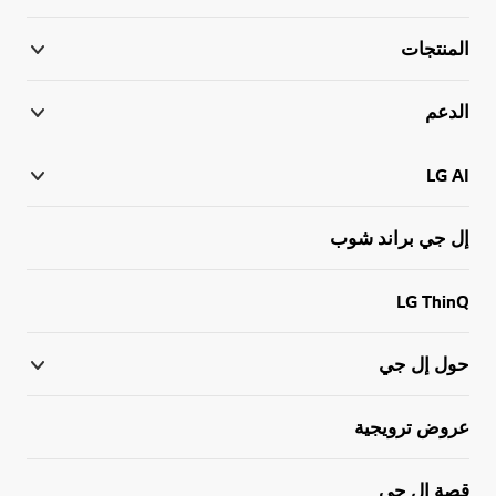
المنتجات
الدعم
LG AI
إل جي براند شوب
LG ThinQ
حول إل جي
عروض ترويجية
قصة إل جي