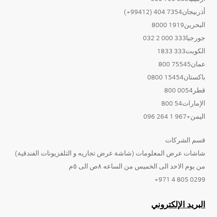
أذربيجان7354 404 (99412+)
البحرين1919 8000
جورجيا333 000 2 032
الكويت333 1833
عمان75545 800
باكستان15454 0800
قطر0054 800
الإمارات54 800
اليمن+967 1 264 096
قسم الشركات
شاشات عرض المعلومات (شاشة عرض تجاريه و التلفزيونات الفندقية)
من يوم الاحد الى الخميس من الساعه ٨ص الى ٥م
0299 805 4 971+
البريد الإلكتروني