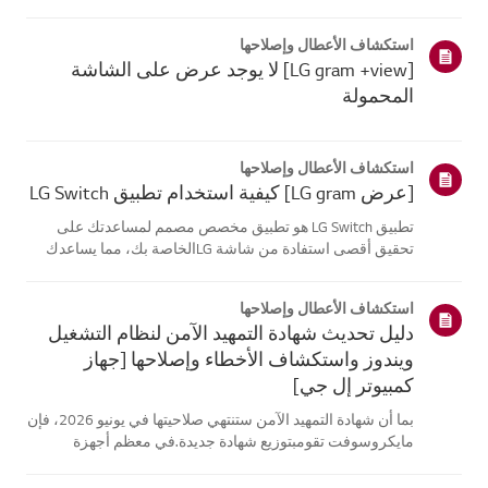
موقع معلومات منتجك، اختر منتج إل جي الخاص بك من الفئات
أدناه.اختر منتجكتم إنشاء هذا الدليل لجميع الطرازات، لذا قد
استكشاف الأعطال وإصلاحها
تختلف الصور أو ا...
[LG gram +view] لا يوجد عرض على الشاشة
المحمولة
استكشاف الأعطال وإصلاحها
[عرض LG gram] كيفية استخدام تطبيق LG Switch
تطبيق LG Switch هو تطبيق مخصص مصمم لمساعدتك على
تحقيق أقصى استفادة من شاشة LGالخاصة بك، مما يساعدك
على البقاء منتجًا والاسترخاء.باستخدام [وضع العمل]، يمكنك
بسهولة تقسيم شاشتك واستخدام اختصارات مكالماتالفيديو. يتيح
استكشاف الأعطال وإصلاحها
لك [وضع الحياة] تعيين خلفي...
دليل تحديث شهادة التمهيد الآمن لنظام التشغيل
ويندوز واستكشاف الأخطاء وإصلاحها [جهاز
كمبيوتر إل جي]
بما أن شهادة التمهيد الآمن ستنتهي صلاحيتها في يونيو 2026، فإن
مايكروسوفت تقومبتوزيع شهادة جديدة.في معظم أجهزة
الكمبيوتر من إل جي، يتم تحديث شهادة التمهيد الآمن تلقائيًا
عبرتحديثات ويندوز، لذلك لا يلزم اتخاذ أي إجراء إضافي.ومع