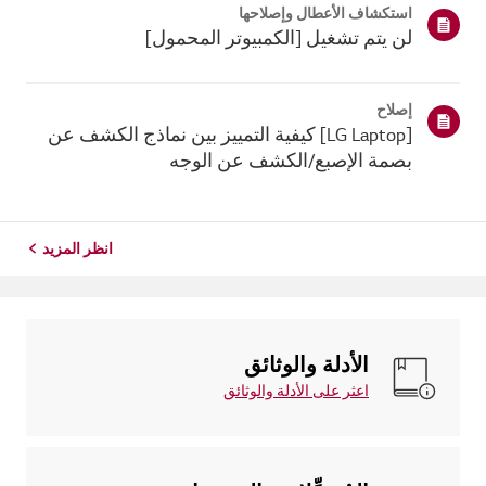
استكشاف الأعطال وإصلاحها
ذلك، إذا فشل ج...
لن يتم تشغيل [الكمبيوتر المحمول]
إصلاح
[LG Laptop] كيفية التمييز بين نماذج الكشف عن
بصمة الإصبع/الكشف عن الوجه
انظر المزيد
الأدلة والوثائق
اعثر على الأدلة والوثائق