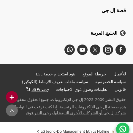
قصة إل جي
الخليج, العربية
للأعمال
خريطة الموقع
بنود استخدام خدمة LGE
سياسة الخصوصية
سياسة ملفات تعريف الارتباط (الكوكيز)
قانوني
تعليمات وصول ذوي الاحتياجات
LG Privacy
حقوق النشر 2009-2025 إل جي للإلكترونيات. جميع الحقوق محفوظة
هذه صفحة إل جي للإلكترونيات الرئيسية، إذا كنت ترغب في التواصل مع
شركة إل جي أو الشركات الأخرى التابعة لها يرجى النقر فوق
LG Jeong-Do Management Ethics Hotline