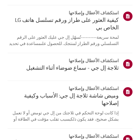
على الأقل. ثم استخدم زري [الثلاجة] أو [المجمد] لضبط درجة
الحرارةالمطلوبة.يمكنك ضبط درجة حرارة الثلاجة بين 1 درجة
استكشاف الأعطال وإصلاحها
مئوية و 7 در...
كيفية العثور على طراز ورقم تسلسل هاتف LG
الخاص بي
لمحة سريعة----------تُسهّل إل جي عليك العثور على الرقم
التسلسلي ورقم الطراز لمنتجك. للحصول علىمساعدة في تحديد
موقع معلومات منتجك، اختر منتج إل جي الخاص بك من الفئات
أدناه.اختر منتجكتم إنشاء هذا الدليل لجميع الطرازات، لذا قد
استكشاف الأعطال وإصلاحها
تختلف الصور أو ا...
ثلاجة إل جي - سماع ضوضاء أثناء التشغيل
استكشاف الأعطال وإصلاحها
وميض شاشة ثلاجة إل جي: الأسباب وكيفية
إصلاحها
إذا كانت لوحة التحكم في ثلاجتك من إل جي تومض أو لا تعمل
بشكل صحيح، فقد يكون ذلكبسبب تقلب مؤقت في الطاقة أو
مشكلة في الأجهزة.افصل الثلاجة عن الكهرباء، وانتظر 5 دقائق،
ثم أعد توصيلها لإعادة ضبط النظام. إذااستمرت المشكلة، يُرجى
استكشاف الأعطال وإصلاحها
الاتصال بدعم عم...