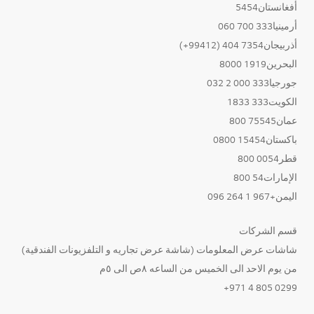
أفغانستان5454
أرمينيا333 700 060
أذربيجان7354 404 (99412+)
البحرين1919 8000
جورجيا333 000 2 032
الكويت333 1833
عمان75545 800
باكستان15454 0800
قطر0054 800
الإمارات54 800
اليمن+967 1 264 096
قسم الشركات
شاشات عرض المعلومات (شاشة عرض تجاريه و التلفزيونات الفندقية)
من يوم الاحد الى الخميس من الساعه ٨ص الى ٥م
0299 805 4 971+