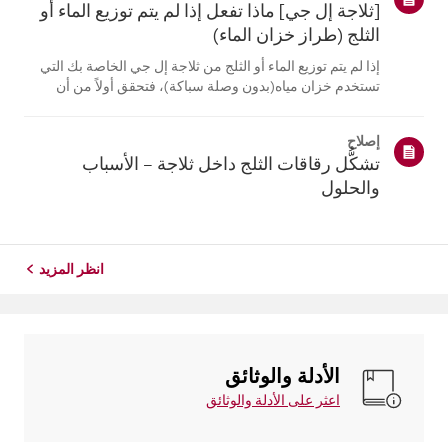
[ثلاجة إل جي] ماذا تفعل إذا لم يتم توزيع الماء أو
الثلج (طراز خزان الماء)
إذا لم يتم توزيع الماء أو الثلج من ثلاجة إل جي الخاصة بك التي
تستخدم خزان مياه(بدون وصلة سباكة)، فتحقق أولاً من أن
خزان المياه ممتلئ بشكل صحيح.تحقق أيضًا مما إذا كانت درجة
حرارة الثلاجة منخفضة جدًا، مما يتسبب في تجمد الماءفي
إصلاح
الخزان، أو ما إ...
تشكُّل رقاقات الثلج داخل ثلاجة – الأسباب
والحلول
انظر المزيد
الأدلة والوثائق
اعثر على الأدلة والوثائق