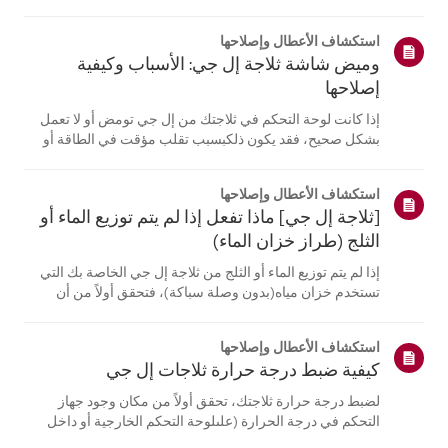
موقع معلومات منتجك، اختر منتج إل جي الخاص بك من الفئات
أدناه.اختر منتجكتم إنشاء هذا الدليل لجميع الطرازات، لذا قد
استكشاف الأعطال وإصلاحها
تختلف الصور أو ا...
وميض شاشة ثلاجة إل جي: الأسباب وكيفية
إصلاحها
إذا كانت لوحة التحكم في ثلاجتك من إل جي تومض أو لا تعمل
بشكل صحيح، فقد يكون ذلكبسبب تقلب مؤقت في الطاقة أو
مشكلة في الأجهزة.افصل الثلاجة عن الكهرباء، وانتظر 5 دقائق،
ثم أعد توصيلها لإعادة ضبط النظام. إذااستمرت المشكلة، يُرجى
استكشاف الأعطال وإصلاحها
الاتصال بدعم عم...
[ثلاجة إل جي] ماذا تفعل إذا لم يتم توزيع الماء أو
الثلج (طراز خزان الماء)
إذا لم يتم توزيع الماء أو الثلج من ثلاجة إل جي الخاصة بك التي
تستخدم خزان مياه(بدون وصلة سباكة)، فتحقق أولاً من أن
خزان المياه ممتلئ بشكل صحيح.تحقق أيضًا مما إذا كانت درجة
حرارة الثلاجة منخفضة جدًا، مما يتسبب في تجمد الماءفي
استكشاف الأعطال وإصلاحها
الخزان، أو ما إ...
كيفية ضبط درجة حرارة ثلاجات إل جي
لضبط درجة حرارة ثلاجتك، تحقق أولاً من مكان وجود جهاز
التحكم في درجة الحرارة (علىلوحة التحكم الخارجية أو داخل
الجهاز).بالنسبة للطرازات المزودة بلوحة تحكم خارجية، اضغط