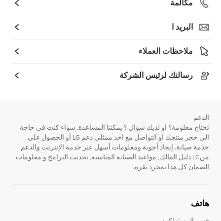
مكالمة
البريد ا
ملاحظات العملاء
رسالتك لرئيس الشركة
الدعم
تحتاج معلومة؟ او لديك سؤال ؟ يمكننا المساعدة. سواء كنت فى حاجة
الى حجز منتجك او التواصل مع احد ممثلى دعم LG أو الحصول على
خدمة صيانة. إيجاد أجوبة ومعلومات أسهل عبر خدمة الإنترنت والدعم
منLG دليل المالك, مواعيد الصيانة المناسبة, تحديث البرامج و معلومات
الضمان كل هذا بمجرد نقرة.
هاتف
قسم المستهلكين