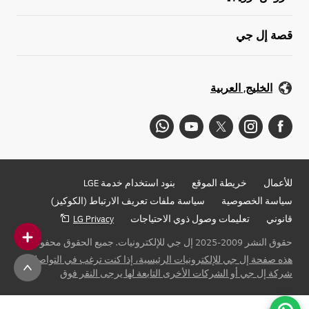
قصة إل جي
الخليج, العربية
للأعمال
خريطة الموقع
بنود استخدام خدمة LGE
سياسة الخصوصية
سياسة ملفات تعريف الارتباط (الكوكيز)
قانوني
تعليمات وصول ذوي الاحتياجات
LG Privacy
حقوق النشر 2009-2025 إل جي للإلكترونيات. جميع الحقوق محفوظة
هذه صفحة إل جي للإلكترونيات الرئيسية، إذا كنت ترغب في التواصل مع
شركة إل جي أو الشركات الأخرى التابعة لها يرجى النقر فوق