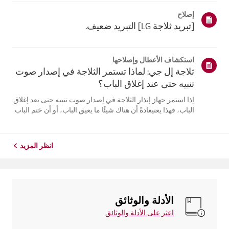
مع الاستمرار على زر [قفل/فتح]لمدة 3 ثوانٍ لفتحه، ثم اضبط
إصلاح
درجة الحرارة.بالن...
[تبريد ثلاجة LG] التبريد ضعيف.
استكشاف الأعطال وإصلاحها
ثلاجة إل جي: لماذا تستمر الثلاجة في إصدار صوت
تنبيه حتى عند إغلاق الباب؟
إذا استمر جهاز إنذار الثلاجة في إصدار صوت تنبيه حتى بعد إغلاق
الباب، فهذا يعنيعادةً أن هناك شيئًا ما يعيق الباب، أو أن ختم الباب
مفكوك، أو أن هناك مشكلة فيمستشعر الباب.أولاً، تحقق مما إذا
كانت أي مواد غذائية أو أرفف تمنع الباب من الإغلاق، و...
انظر المزيد
الأدلة والوثائق
اعثر على الأدلة والوثائق