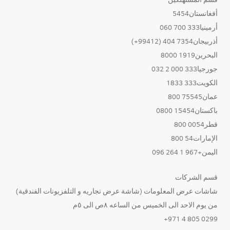
أفغانستان5454
أرمينيا333 700 060
أذربيجان7354 404 (99412+)
البحرين1919 8000
جورجيا333 000 2 032
الكويت333 1833
عمان75545 800
باكستان15454 0800
قطر0054 800
الإمارات54 800
اليمن+967 1 264 096
قسم الشركات
شاشات عرض المعلومات (شاشة عرض تجاريه و التلفزيونات الفندقية)
من يوم الاحد الى الخميس من الساعه ٨ص الى ٥م
0299 805 4 971+